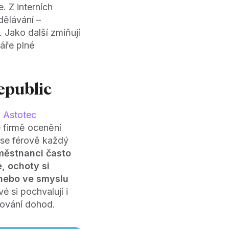
. Z interních
dělávání –
 Jako další zmiňují
láře plné
epublic
l Astotec
e firmě ocenění
t se férově každý
městnanci často
, ochoty si
 nebo ve smyslu
é si pochvalují i
žování dohod.