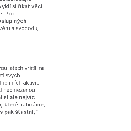
klí si říkat věci
e. Pro
ysluplných
 důvěru a svobodu,
u letech vrátili na
sti svých
remních aktivit.
klad neomezenou
i si ale nejvíc
y, které nabíráme,
s pak šťastní,“