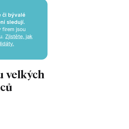
 či bývalé
ní sledují.
 firem jsou
u.
Zjistěte, jak
didáty.
u velkých
nců