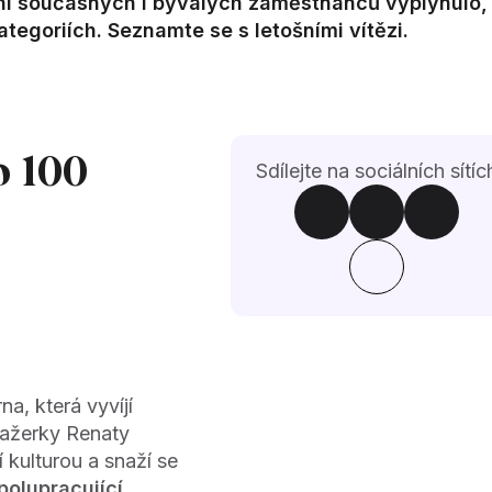
cení současných i bývalých zaměstnanců vyplynulo,
ategoriích. Seznamte se s letošními vítězi.
o 100
Sdílejte na sociálních sítíc
na, která vyvíjí
nažerky Renaty
 kulturou a snaží se
polupracující