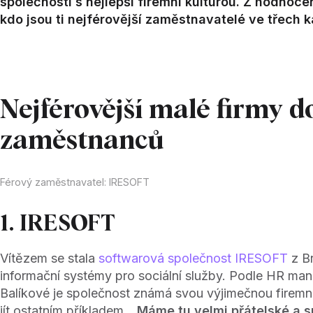
společnosti s nejlepší firemní kulturou. Z hodno
kdo jsou ti nejférovější zaměstnavatelé ve třech k
Nejférovější malé firmy d
zaměstnanců
Férový zaměstnavatel: IRESOFT
1. IRESOFT
Vítězem se stala
softwarová společnost IRESOFT
z Br
informační systémy pro sociální služby. Podle HR ma
Balíkové je společnost známá svou výjimečnou firemní
jít ostatním příkladem.
„Máme tu velmi přátelské a s