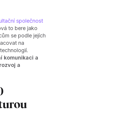
ltační společnost
vá to bere jako
ům se podle jejích
racovat na
technologií.
í komunikaci a
rozvoj a
0
turou