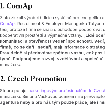
1. ComAp
Zlato získali výrobci řídicích systémů pro energetiku 
ComAp
. Recruitment & Employer Managerku Tatyanu
těší, protože firma se snaží dlouhodobě podporovat 
kooperativní prostředí a výjimečné vztahy.
„Lidé oceň
komunikaci a otevřenost vedení společnosti. Vědí,
firmě, co se daří i nedaří, mají informace o strateg
Pravidelně si předáváme zpětnou vazbu, což posi
týmů. Podporujeme rozvoj, vzdělávání a společné a
manažerka.
2. Czech Promotion
Stříbro putuje
marketingovým profesionálům do Czec
manažerku Simonu Vackovou ocenění mile překvapilo
agentura nebyla pro náš tým pouze práce, ale i m