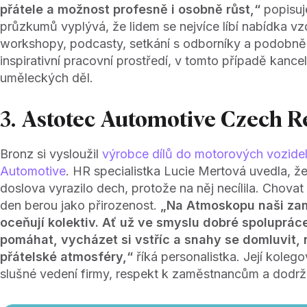
přátele a možnost profesně i osobně růst,“
popisuje
průzkumů vyplývá, že lidem se nejvíce líbí nabídka vz
workshopy, podcasty, setkání s odborníky a podobně.
inspirativní pracovní prostředí, v tomto případě kance
uměleckých děl.
3. Astotec Automotive Czech R
Bronz si vysloužil
výrobce dílů do motorových vozide
Automotive
. HR specialistka Lucie Mertová uvedla, ž
doslova vyrazilo dech, protože na něj necílila. Chova
den berou jako přirozenost.
„Na Atmoskopu naši za
oceňují kolektiv. Ať už ve smyslu dobré spolupráce
pomáhat, vycházet si vstříc a snahy se domluvit,
přátelské atmosféry,“
říká personalistka. Její kolegov
slušné vedení firmy, respekt k zaměstnancům a dodr