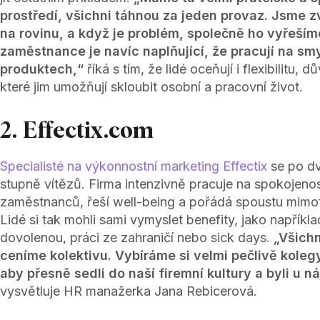
prostředí, všichni táhnou za jeden provaz. Jsme zvy
na rovinu, a když je problém, společně ho vyřeším
zaměstnance je navíc naplňující, že pracují na sm
produktech,“
říká s tím, že lidé oceňují i flexibilitu,
které jim umožňují skloubit osobní a pracovní život.
2. Effectix.com
Specialisté na výkonnostní marketing Effectix
se po dvo
stupně vítězů. Firma intenzivně pracuje na spokojeno
zaměstnanců, řeší well-being a pořádá spoustu mimofi
Lidé si tak mohli sami vymyslet benefity, jako napří
dovolenou, práci ze zahraničí nebo sick days.
„Všichn
ceníme kolektivu. Vybíráme si velmi pečlivě koleg
aby přesně sedli do naší firemní kultury a byli u ná
vysvětluje HR manažerka Jana Rebicerová.