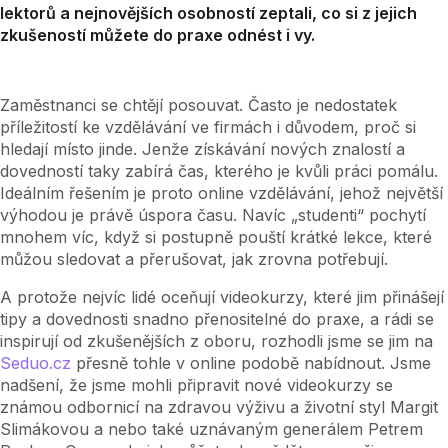
lektorů a nejnovějších osobností zeptali, co si z jejich
zkušeností můžete do praxe odnést i vy.
Zaměstnanci se chtějí posouvat. Často je nedostatek
příležitostí ke vzdělávání ve firmách i důvodem, proč si
hledají místo jinde. Jenže získávání nových znalostí a
dovedností taky zabírá čas, kterého je kvůli práci pomálu.
Ideálním řešením je proto online vzdělávání, jehož největší
výhodou je právě úspora času. Navíc „studenti“ pochytí
mnohem víc, když si postupně pouští krátké lekce, které
můžou sledovat a přerušovat, jak zrovna potřebují.
A protože nejvíc lidé oceňují videokurzy, které jim přinášejí
tipy a dovednosti snadno přenositelné do praxe, a rádi se
inspirují od zkušenějších z oboru, rozhodli jsme se jim na
Seduo.cz
přesně tohle v online podobě nabídnout. Jsme
nadšení, že jsme mohli připravit nové videokurzy se
známou odbornicí na zdravou výživu a životní styl Margit
Slimákovou a nebo také uznávaným generálem Petrem