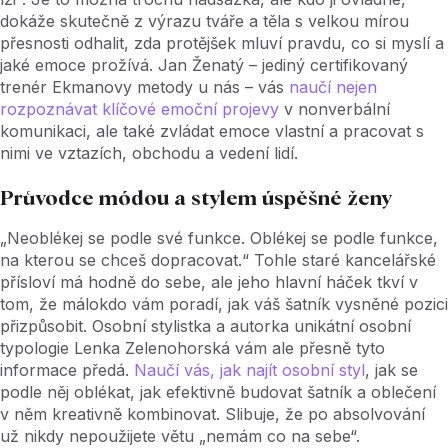
dokáže skutečně z výrazu tváře a těla s velkou mírou
přesnosti odhalit, zda protějšek mluví pravdu, co si myslí a
jaké emoce prožívá. Jan Ženatý – jediný certifikovaný
trenér Ekmanovy metody u nás – vás
naučí nejen
rozpoznávat klíčové emoční projevy
v nonverbální
komunikaci, ale také zvládat emoce vlastní a pracovat s
nimi ve vztazích, obchodu a vedení lidí.
Průvodce módou a stylem úspěšné ženy
„Neoblékej se podle své funkce. Oblékej se podle funkce,
na kterou se chceš dopracovat.“ Tohle staré kancelářské
přísloví má hodně do sebe, ale jeho hlavní háček tkví v
tom, že málokdo vám poradí, jak váš šatník vysněné pozici
přizpůsobit. Osobní stylistka a autorka unikátní osobní
typologie Lenka Zelenohorská vám ale přesně tyto
informace předá.
Naučí vás, jak najít osobní styl
, jak se
podle něj oblékat, jak efektivně budovat šatník a oblečení
v něm kreativně kombinovat. Slibuje, že po absolvování
už nikdy nepoužijete větu „nemám co na sebe“.