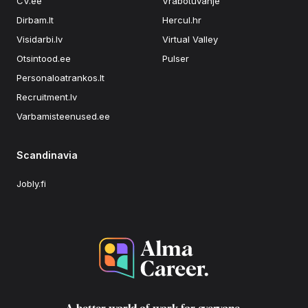
CV.ee
Vrabotuvanje
Dirbam.lt
Hercul.hr
Visidarbi.lv
Virtual Valley
Otsintood.ee
Pulser
Personaloatrankos.lt
Recruitment.lv
Varbamisteenused.ee
Scandinavia
Jobly.fi