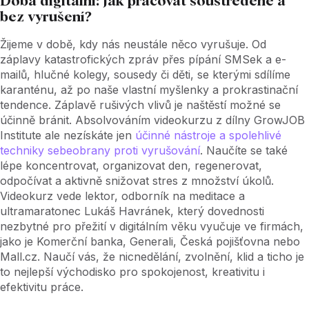
Doba digitální: Jak pracovat soustředěně a
bez vyrušení?
Žijeme v době, kdy nás neustále něco vyrušuje. Od
záplavy katastrofických zpráv přes pípání SMSek a e-
mailů, hlučné kolegy, sousedy či děti, se kterými sdílíme
karanténu, až po naše vlastní myšlenky a prokrastinační
tendence. Záplavě rušivých vlivů je naštěstí možné se
účinně bránit. Absolvováním videokurzu z dílny GrowJOB
Institute ale nezískáte jen
účinné nástroje a spolehlivé
techniky sebeobrany proti vyrušování
. Naučíte se také
lépe koncentrovat, organizovat den, regenerovat,
odpočívat a aktivně snižovat stres z množství úkolů.
Videokurz vede lektor, odborník na meditace a
ultramaratonec Lukáš Havránek, který dovednosti
nezbytné pro přežití v digitálním věku vyučuje ve firmách,
jako je Komerční banka, Generali, Česká pojišťovna nebo
Mall.cz. Naučí vás, že nicnedělání, zvolnění, klid a ticho je
to nejlepší východisko pro spokojenost, kreativitu i
efektivitu práce.