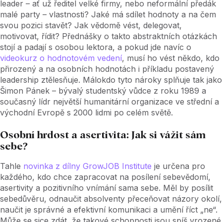
leader – ať už ředitel velké firmy, nebo neformální předák
malé party – vlastnosti? Jaké má sdílet hodnoty a na čem
svou pozici stavět? Jak vědomě vést, delegovat,
motivovat, řídit? Přednášky o takto abstraktních otázkách
stojí a padají s osobou lektora, a pokud jde navíc o
videokurz o hodnotovém vedení
, musí ho vést někdo, kdo
přirozený a na osobních hodnotách i příkladu postavený
leadership ztělesňuje. Málokdo tyto nároky splňuje tak jako
Šimon Pánek – bývalý studentský vůdce z roku 1989 a
současný lídr největší humanitární organizace ve střední a
východní Evropě s 2000 lidmi po celém světě.
Osobní hrdost a asertivita: Jak si vážit sám
sebe?
Tahle
novinka z dílny GrowJOB Institute
je určena pro
každého, kdo chce zapracovat na posílení sebevědomí,
asertivity a pozitivního vnímání sama sebe. Měl by posílit
sebedůvěru, odnaučit absolventy přeceňovat názory okolí,
naučit je správné a efektivní komunikaci a umění říct „ne“.
Může se sice zdát, že takové schopnosti jsou spíš vrozené