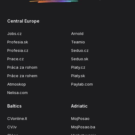
Central Europe
Jobs.cz
Arnold
Profesia.sk
Teamio
Profesia.cz
Seduo.cz
Prace.cz
Seduo.sk
Práca za rohom
Platy.cz
Práce za rohem
Platy.sk
Atmoskop
Paylab.com
Nelisa.com
Baltics
Adriatic
CVonline.lt
MojPosao
CV.lv
MojPosao.ba