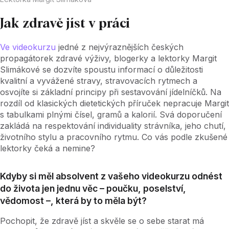
Jak zdravě jíst v práci
Ve videokurzu
jedné z nejvýraznějších českých
propagátorek zdravé výživy, blogerky a lektorky Margit
Slimákové se dozvíte spoustu informací o důležitosti
kvalitní a vyvážené stravy, stravovacích rytmech a
osvojíte si základní principy při sestavování jídelníčků. Na
rozdíl od klasických dietetických příruček nepracuje Margit
s tabulkami plnými čísel, gramů a kalorií. Svá doporučení
zakládá na respektování individuality strávníka, jeho chutí,
životního stylu a pracovního rytmu. Co vás podle zkušené
lektorky čeká a nemine?
Kdyby si měl absolvent z vašeho videokurzu odnést
do života jen jednu věc – poučku, poselství,
vědomost –, která by to měla být?
Pochopit, že zdravě jíst a skvěle se o sebe starat má