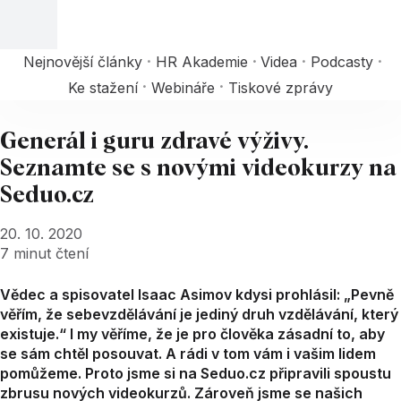
Nejnovější články
HR Akademie
Videa
Podcasty
Ke stažení
Webináře
Tiskové zprávy
Generál i guru zdravé výživy.
Seznamte se s novými videokurzy na
Seduo.cz
20. 10. 2020
7
minut čtení
Vědec a spisovatel Isaac Asimov kdysi prohlásil: „Pevně
věřím, že sebevzdělávání je jediný druh vzdělávání, který
existuje.“ I my věříme, že je pro člověka zásadní to, aby
se sám chtěl posouvat. A rádi v tom vám i vašim lidem
pomůžeme. Proto jsme si na Seduo.cz připravili spoustu
zbrusu nových videokurzů. Zároveň jsme se našich