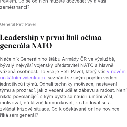
Pavlem. Co se od nich můžete dozvědět vy a vaši
zaměstnanci?
Generál Petr Pavel
Leadership v první linii očima
generála NATO
Náčelník Generálního štábu Armády ČR ve výslužbě,
bývalý nejvyšší vojenský představitel NATO a hlavně
vážená osobnost. To vše je Petr Pavel, který vás
v novém
unikátním videokurzu
seznámí se svým pojetím vedení
jednotlivců i týmů. Odhalí techniky motivace, nastavení
týmu a prozradí, jak z vedení udělat zábavu a radost. Není
nikdo povolanější, s kým byste se naučili umění vést,
motivovat, efektivně komunikovat, rozhodovat se a
zvládat krizové situace. Co k očekávané online novince
říká sám generál?