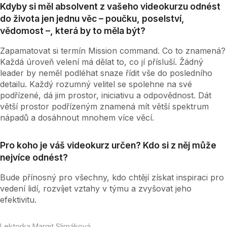
Kdyby si měl absolvent z vašeho videokurzu odnést
do života jen jednu věc – poučku, poselství,
vědomost –, která by to měla být?
Zapamatovat si termín Mission command. Co to znamená?
Každá úroveň velení má dělat to, co jí přísluší. Žádný
leader by neměl podléhat snaze řídit vše do posledního
detailu. Každý rozumný velitel se spolehne na své
podřízené, dá jim prostor, iniciativu a odpovědnost. Dát
větší prostor podřízeným znamená mít větší spektrum
nápadů a dosáhnout mnohem více věcí.
Pro koho je váš videokurz určen? Kdo si z něj může
nejvíce odnést?
Bude přínosný pro všechny, kdo chtějí získat inspiraci pro
vedení lidí, rozvíjet vztahy v týmu a zvyšovat jeho
efektivitu.
Lektorka Margit Slimáková