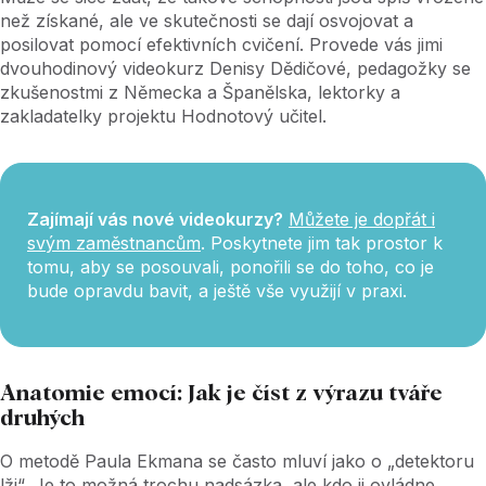
než získané, ale ve skutečnosti se dají osvojovat a
posilovat pomocí efektivních cvičení. Provede vás jimi
dvouhodinový videokurz Denisy Dědičové, pedagožky se
zkušenostmi z Německa a Španělska, lektorky a
zakladatelky projektu Hodnotový učitel.
Zajímají vás nové videokurzy?
Můžete je dopřát i
svým zaměstnancům
. Poskytnete jim tak prostor k
tomu, aby se posouvali, ponořili se do toho, co je
bude opravdu bavit, a ještě vše využijí v praxi.
Anatomie emocí: Jak je číst z výrazu tváře
druhých
O metodě Paula Ekmana se často mluví jako o „detektoru
lži“. Je to možná trochu nadsázka, ale kdo ji ovládne,