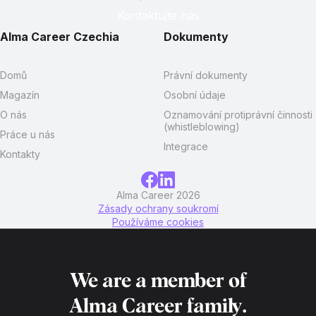
Kontaktujte nás
Alma Career Czechia
Dokumenty
Domů
Právní dokumenty
Magazín
Osobní údaje
O nás
Oznamování protiprávní činnosti
(whistleblowing)
Práce u nás
Integrace
Kontakty
Alma Career 2026
Zásady ochrany soukromí
Používáme cookies
We are a member of
Alma Career
family.