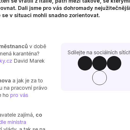
ří se vrátili z Itálie, patří mezi takové, se kterým
rovnat. Dali jsme pro vás dohromady nejužitečnějš
 se v situaci mohli snadno zorientovat.
zaměstnanců
v době
Sdílejte na sociálních sítíc
amená karanténa?
ky.cz
David Marek
mova
a jak je za to
kou na pracovní právo
e ho
pro vás
navatele zajímá,
co
le ministra
 vlády, a tak se na