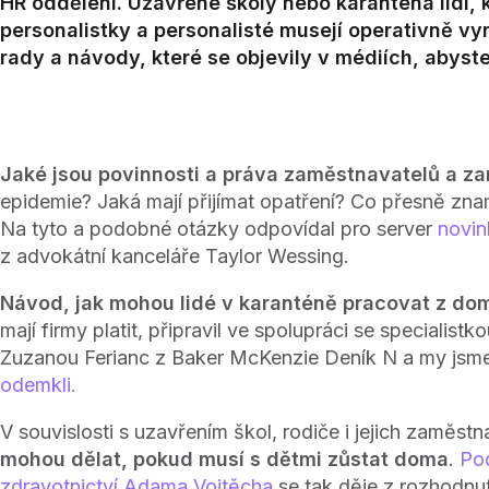
HR oddělení. Uzavřené školy nebo karanténa lidí, kte
personalistky a personalisté musejí operativně vy
rady a návody, které se objevily v médiích, abyste
Jaké jsou povinnosti a práva zaměstnavatelů a 
epidemie? Jaká mají přijímat opatření? Co přesně zn
Na tyto a podobné otázky odpovídal pro server
novin
z advokátní kanceláře Taylor Wessing.
Návod, jak mohou lidé v karanténě pracovat z do
mají firmy platit, připravil ve spolupráci se specialist
Zuzanou Ferianc z Baker McKenzie Deník N a my jsm
odemkli.
V souvislosti s uzavřením škol, rodiče i jejich zaměst
mohou dělat, pokud musí s dětmi zůstat doma
.
Pod
zdravotnictví Adama Vojtěcha
se tak děje z rozhodnutí