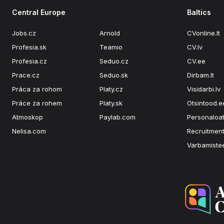
Central Europe
Baltics
Jobs.cz
Arnold
CVonline.lt
Profesia.sk
Teamio
CV.lv
Profesia.cz
Seduo.cz
CV.ee
Prace.cz
Seduo.sk
Dirbam.lt
Práca za rohom
Platy.cz
Visidarbi.lv
Práce za rohem
Platy.sk
Otsintood.e
Atmoskop
Paylab.com
Personaloat
Nelisa.com
Recruitment
Varbamiste