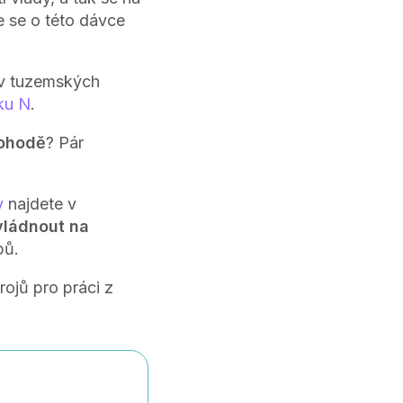
e se o této dávce
 v tuzemských
ku N
.
pohodě
? Pár
y
najdete v
vládnout na
pů.
ojů pro práci z