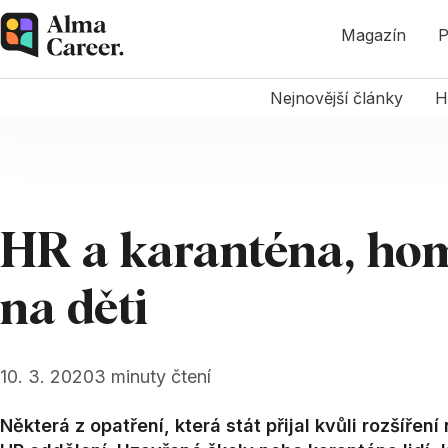
Magazín
P
Nejnovější články
H
HR a karanténa, hom
na děti
10. 3. 2020
3
minuty čtení
Některá z opatření, která stát přijal kvůli rozšíře