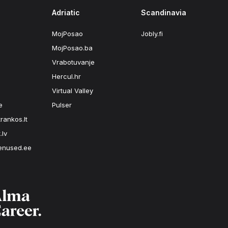
Adriatic
Scandinavia
MojPosao
Jobly.fi
MojPosao.ba
Vrabotuvanje
Hercul.hr
Virtual Valley
e
Pulser
rankos.lt
.lv
enused.ee