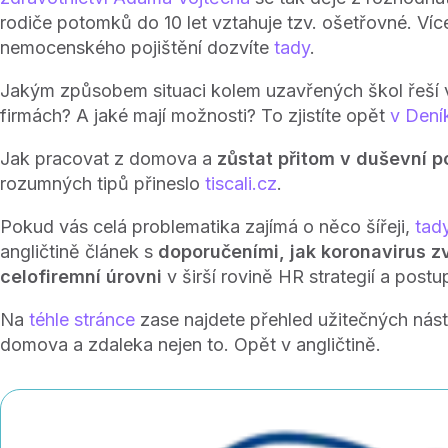
rodiče potomků do 10 let vztahuje tzv. ošetřovné. Víc
nemocenského pojištění dozvíte
tady
.
Jakým způsobem situaci kolem uzavřených škol řeší
firmách? A jaké mají možnosti? To zjistíte opět
v Dení
Jak pracovat z domova a
zůstat přitom v duševní 
rozumných tipů přineslo
tiscali.cz
.
Pokud vás celá problematika zajímá o něco šířeji,
tad
angličtině článek s
doporučeními, jak koronavirus z
celofiremní úrovni
v širší rovině HR strategií a postu
Na
téhle stránce
zase najdete přehled užitečných nástr
domova a zdaleka nejen to. Opět v angličtině.