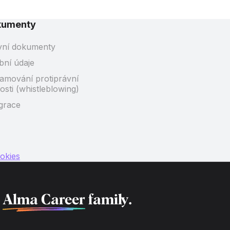
kumenty
vní dokumenty
bní údaje
amování protiprávní
osti (whistleblowing)
grace
okies
f
Alma Career
family.