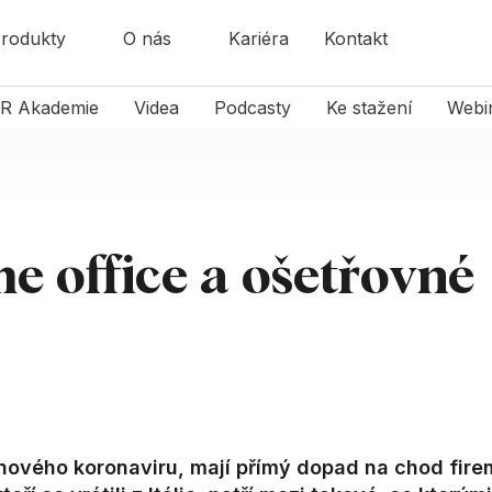
rodukty
O nás
Kariéra
Kontakt
R Akademie
Videa
Podcasty
Ke stažení
Webi
e office a ošetřovné
ní nového koronaviru, mají přímý dopad na chod fire