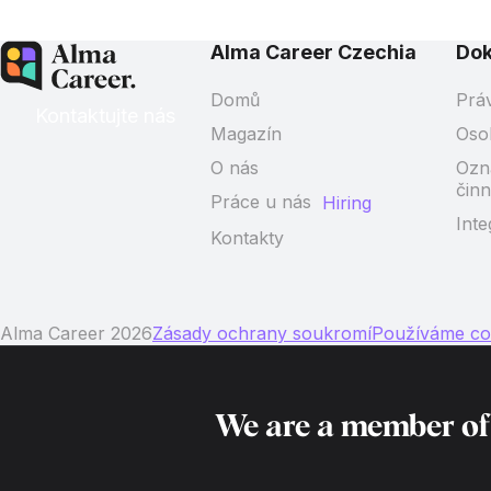
Alma Career Czechia
Do
Domů
Prá
Kontaktujte nás
Magazín
Oso
O nás
Ozn
činn
Práce u nás
Hiring
Inte
Kontakty
Alma Career 2026
Zásady ochrany soukromí
Používáme co
We are a member o