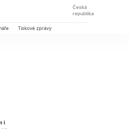
Kontaktujte
Česká
nás
republika
náře
Tiskové zprávy
m i