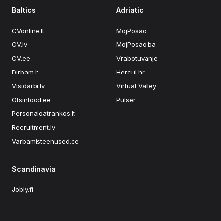
Baltics
Adriatic
CVonline.lt
MojPosao
CV.lv
MojPosao.ba
CV.ee
Vrabotuvanje
Dirbam.lt
Hercul.hr
Visidarbi.lv
Virtual Valley
Otsintood.ee
Pulser
Personaloatrankos.lt
Recruitment.lv
Varbamisteenused.ee
Scandinavia
Jobly.fi