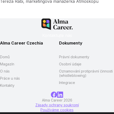
Tereza Rabi, marketingová manažerka Atmoskopu
Kontaktujte nás
Alma Career Czechia
Dokumenty
Domů
Právní dokumenty
Magazín
Osobní údaje
O nás
Oznamování protiprávní činnosti
(whistleblowing)
Práce u nás
Integrace
Kontakty
Alma Career 2026
Zásady ochrany soukromí
Používáme cookies