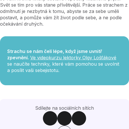
Svět se tím pro vás stane přívětivější. Práce se strachem z
odmítnutí je nezbytná k tomu, abyste se za sebe uměli
postavit, a pomůže vám žít život podle sebe, a ne podle
očekávání druhých.
Strachu se nám čelí lépe, když jsme uvnitř
zpevnění.
Ve videokurzu lektorky Olgy Lošťákové
se naučíte techniky, které vám pomohou se uvolnit
a posílit vaši sebejistotu.
Sdílejte na sociálních sítích