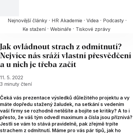
Nejnovější články
HR Akademie
Videa
Podcasty
Ke stažení
Webináře
Tiskové zprávy
Jak ovládnout strach z odmítnutí?
Nejvíce nás sráží vlastní přesvědčení
a u nich je třeba začít
11. 5. 2022
3
minuty čtení
Čeká vás prezentace výsledků důležitého projektu a vy
máte dopředu stažený žaludek, na setkání s vedením
vaší firmy se rozhodně netěšíte a bojíte se kritiky? A to i
přesto, že váš tým odvedl maximum a čísla jsou příznivá?
Jestli se vám to stává pravidelně, pak zřejmě trpíte
strachem z odmítnutí. Máme pro vás pár tipů, jak ho