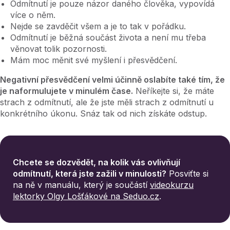
Odmítnutí je pouze názor daného člověka, vypovídá
více o něm.
Nejde se zavděčit všem a je to tak v pořádku.
Odmítnutí je běžná součást života a není mu třeba
věnovat tolik pozornosti.
Mám moc měnit své myšlení i přesvědčení.
Negativní přesvědčení velmi účinně oslabíte také tím, že
je naformulujete v minulém čase.
Neříkejte si, že máte
strach z odmítnutí, ale že jste měli strach z odmítnutí u
konkrétního úkonu. Snáz tak od nich získáte odstup.
Chcete se dozvědět, na kolik vás ovlivňují
odmítnutí, která jste zažili v minulosti?
Posviťte si
na ně v manuálu, který je součástí
videokurzu
lektorky Olgy Lošťákové na Seduo.cz
.