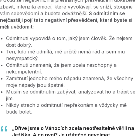
zbavit, intenzita emocí, které vyvolávají, se sníží, stoupne
vám sebevědomí a budete odvážnější.
S odmítáním se
nejčastěji pojí tato negativní přesvědčení, která byste si
měli uvědomit:
Odmítnutí vypovídá o tom, jaký jsem člověk. Že nejsem
dost dobrý.
Ten, kdo mě odmítá, mě určitě nemá rád a jsem mu
nesympatický.
Odmítnutí znamená, že jsem zcela neschopný a
nekompetentní.
Zamítnutí jednoho mého nápadu znamená, že všechny
moje nápady jsou špatné.
Musím se odmítnutím zabývat, analyzovat ho a trápit se
jím.
Nikdy strach z odmítnutí nepřekonám a vždycky mě
bude bolet.
„Dříve jsme o Vánocích zcela neotřesitelně věřili na
Ježíška. A co nyní? Je užitečné nevnímat