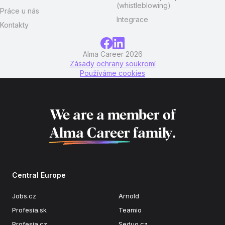
(whistleblowing)
Práce u nás
Integrace
Kontakty
Alma Career 2026
Zásady ochrany soukromí
Používáme cookies
We are a member of
Alma Career
family.
Central Europe
Jobs.cz
Arnold
Profesia.sk
Teamio
Profesia.cz
Seduo.cz