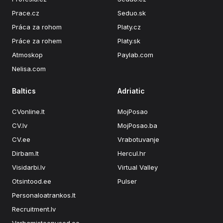
Prace.cz
Seduo.sk
Práca za rohom
Platy.cz
Práce za rohem
Platy.sk
Atmoskop
Paylab.com
Nelisa.com
Baltics
Adriatic
CVonline.lt
MojPosao
CV.lv
MojPosao.ba
CV.ee
Vrabotuvanje
Dirbam.lt
Hercul.hr
Visidarbi.lv
Virtual Valley
Otsintood.ee
Pulser
Personaloatrankos.lt
Recruitment.lv
Varbamisteenused.ee