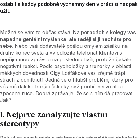
oslabit a každý podobně významný den v práci si naopak
užít.
Možná se vám to občas stává.
Na poradách s kolegy vás
napadne geniální myšlenka, ale raději si ji necháte pro
sebe.
Nebo vaši dodavatelé pošlou omylem zásilku na
druhý konec světa a vy odložíte telefonát klientovi s
nepříjemnou zprávou na poslední chvíli, protože čekáte
negativní reakci. Podle psycholožky a trenérky v oblasti
měkkých dovedností Olgy Lošťákové vás zřejmě trápí
strach z odmítnutí. Jedná se o hlubší problém, který pro
vás má daleko horší důsledky než pouhé nervozitou
zpocené ruce. Dobrá zpráva je, že se s ním dá pracovat.
Jak?
1. Nejprve zanalyzujte vlastní
stereotypy
Pokud se negativních a přehnaných přesvědčení dokážete