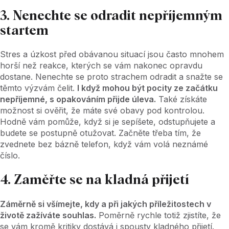
3. Nenechte se odradit nepříjemným
startem
Stres a úzkost před obávanou situací jsou často mnohem
horší než reakce, kterých se vám nakonec opravdu
dostane. Nenechte se proto strachem odradit a snažte se
těmto výzvám čelit.
I když mohou být pocity ze začátku
nepříjemné, s opakováním přijde úleva.
Také získáte
možnost si ověřit, že máte své obavy pod kontrolou.
Hodně vám pomůže, když si je sepíšete, odstupňujete a
budete se postupně otužovat. Začněte třeba tím, že
zvednete bez bázně telefon, když vám volá neznámé
číslo.
4. Zaměřte se na kladná přijetí
Záměrně si všímejte, kdy a při jakých příležitostech v
životě zažíváte souhlas.
Poměrně rychle totiž zjistíte, že
se vám kromě kritiky dostává i spousty kladného přijetí.