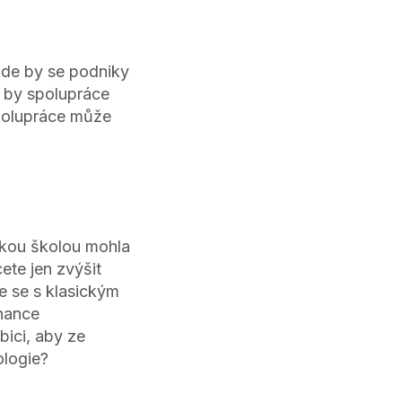
kde by se podniky
k by spolupráce
spolupráce může
okou školou mohla
cete jen zvýšit
e se s klasickým
nance
ici, aby ze
ologie?