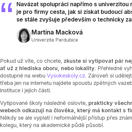
Navázat spolupráci napřímo s univerzitou n
je pro firmy cesta, jak si získat budoucí a
se stále zvyšuje především o technicky z
Martina Macková
Univerzita Pardubice
Pokud už víte, co chcete,
zkuste si vytipovat pár ne
ať už z hlediska oboru, nebo lokality
. Přehledné vyh
dostupné na webu
Vysokeskoly.cz
. Zároveň si uděle
třeba jen na internetu najdete spoustu zpětných vazeb
instituce i jejich části.
Vytipované školy následně oslovte,
prakticky všech
webech odkazují na člověka, který má kontakt s fi
Někdy se ale vyplatí i neformálnější přístup přes zná
kolegu, který na akademické půdě působí.