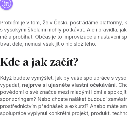
Problém je v tom, že v Česku postrádáme platformy, 
s vysokými školami mohly potkávat. Ale i pravidla, ja
měla probíhat. Občas je to improvizace a nastavení 
trvat déle, nemusí však jít o nic složitého.
Kde a jak začít?
Když budete vymýšlet, jak by vaše spolupráce s vys
vypadat,
nejprve si ujasněte vlastní očekávání
. Ch
povědomí o své značce mezi mladými lidmi a spokojít
sponzoringem? Nebo chcete nalákat budoucí zaměst
prostřednictvím přednášek a exkurzí? Anebo máte amb
spolupráce vyplynul konkrétní projekt, produkt, techn