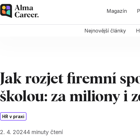
Magazín
P
Nejnovější články
H
Jak rozjet firemní sp
školou: za miliony i
HR v praxi
2. 4. 2024
4
minuty čtení