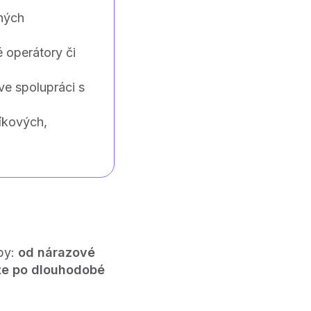
rných
 operátory či
e spolupráci s
íkových,
by:
od nárazové
áže po dlouhodobé