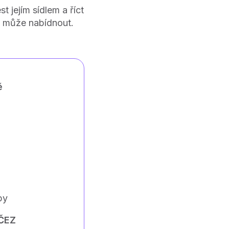
 jejím sídlem a říct
ám může nabídnout.
ě
py
 ČEZ