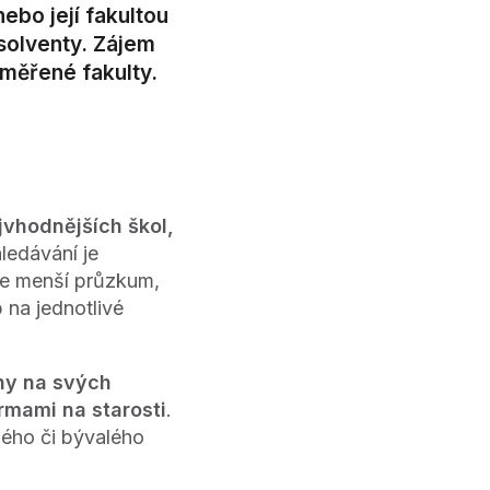
ebo její fakultou
bsolventy. Zájem
aměřené fakulty.
jvhodnějších škol,
ledávání je
jte menší průzkum,
 na jednotlivé
ny na svých
rmami na starosti
.
mého či bývalého