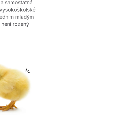
na samostatná
í vysokoškolské
 jedním mladým
 není rozený