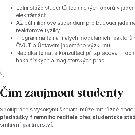
Letní stáže studentů technických oborů v jade
elektrárnách
Až půlmilionové stipendium pro budoucí jaderné
reaktorové fyziky
Program na téma malých modulárních reaktorů v
ČVUT a Ústavem jaderného výzkumu
Nabídka témat a konzultací při zpracování ročn
bakalářských a magisterských prací
Čím zaujmout studenty
Spolupráce s vysokými školami může mít různé podo
přednášky firemního ředitele přes studentské st
smluvní partnerství
.