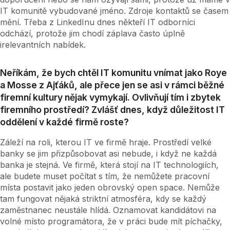
IT komunitě vybudované jméno. Zdroje kontaktů se časem
mění. Třeba z LinkedInu dnes někteří IT odborníci
odchází, protože jim chodí záplava často úplně
irelevantních nabídek.
Neříkám, že bych chtěl IT komunitu vnímat jako Roye
a Mosse z Ajťáků, ale přece jen se asi v rámci běžné
firemní kultury nějak vymykají. Ovlivňují tím i zbytek
firemního prostředí? Zvlášť dnes, když důležitost IT
oddělení v každé firmě roste?
Záleží na roli, kterou IT ve firmě hraje. Prostředí velké
banky se jim přizpůsobovat asi nebude, i když ne každá
banka je stejná. Ve firmě, která stojí na IT technologiích,
ale budete muset počítat s tím, že nemůžete pracovní
místa postavit jako jeden obrovský open space. Nemůže
tam fungovat nějaká striktní atmosféra, kdy se každý
zaměstnanec neustále hlídá. Oznamovat kandidátovi na
volné místo programátora, že v práci bude mít píchačky,