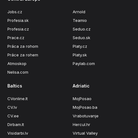
Jobs.cz
Arnold
Profesia.sk
Teamio
Profesia.cz
Seduo.cz
Prace.cz
Seduo.sk
Práca za rohom
Platy.cz
Práce za rohem
Platy.sk
Atmoskop
Paylab.com
Nelisa.com
Baltics
Adriatic
CVonline.lt
MojPosao
CV.lv
MojPosao.ba
CV.ee
Vrabotuvanje
Dirbam.lt
Hercul.hr
Visidarbi.lv
Virtual Valley