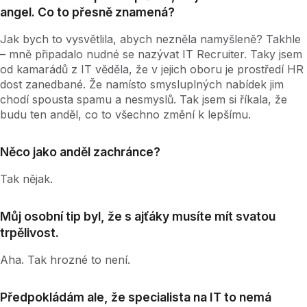
angel. Co to přesně znamená?
Jak bych to vysvětlila, abych nezněla namyšleně? Takhle
– mně připadalo nudné se nazývat IT Recruiter. Taky jsem
od kamarádů z IT věděla, že v jejich oboru je prostředí HR
dost zanedbané. Že namísto smysluplných nabídek jim
chodí spousta spamu a nesmyslů. Tak jsem si říkala, že
budu ten anděl, co to všechno změní k lepšímu.
Něco jako anděl zachránce?
Tak nějak.
Můj osobní tip byl, že s ajťáky musíte mít svatou
trpělivost.
Aha. Tak hrozné to není.
Předpokládám ale, že specialista na IT to nemá