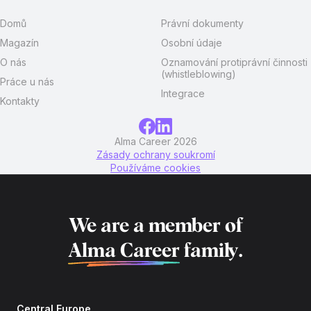
Domů
Právní dokumenty
Magazín
Osobní údaje
O nás
Oznamování protiprávní činnosti
(whistleblowing)
Práce u nás
Integrace
Kontakty
Alma Career 2026
Zásady ochrany soukromí
Používáme cookies
We are a member of
Alma Career
family.
Central Europe