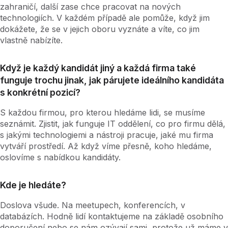
zahraničí, další zase chce pracovat na nových
technologiích. V každém případě ale pomůže, když jim
dokážete, že se v jejich oboru vyznáte a víte, co jim
vlastně nabízíte.
Když je každý kandidát jiný a každá firma také
funguje trochu jinak, jak párujete ideálního kandidáta
s konkrétní pozicí?
S každou firmou, pro kterou hledáme lidi, se musíme
seznámit. Zjistit, jak funguje IT oddělení, co pro firmu dělá,
s jakými technologiemi a nástroji pracuje, jaké mu firma
vytváří prostředí. Až když víme přesně, koho hledáme,
oslovíme s nabídkou kandidáty.
Kde je hledáte?
Doslova všude. Na meetupech, konferencích, v
databázích. Hodně lidí kontaktujeme na základě osobního
doporučení nebo se nám ozývají sami, protože už máme v