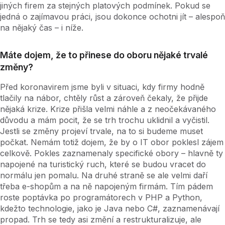
jiných firem za stejných platových podmínek. Pokud se
jedná o zajímavou práci, jsou dokonce ochotni jít – alespoň
na nějaký čas – i níže.
Máte dojem, že to přinese do oboru nějaké trvalé
změny?
Před koronavirem jsme byli v situaci, kdy firmy hodně
tlačily na nábor, chtěly růst a zároveň čekaly, že přijde
nějaká krize. Krize přišla velmi náhle a z neočekávaného
důvodu a mám pocit, že se trh trochu uklidnil a vyčistil.
Jestli se změny projeví trvale, na to si budeme muset
počkat. Nemám totiž dojem, že by o IT obor poklesl zájem
celkově. Pokles zaznamenaly specifické obory – hlavně ty
napojené na turistický ruch, které se budou vracet do
normálu jen pomalu. Na druhé straně se ale velmi daří
třeba e-shopům a na ně napojeným firmám. Tím pádem
roste poptávka po programátorech v PHP a Python,
kdežto technologie, jako je Java nebo C#, zaznamenávají
propad. Trh se tedy asi změní a restrukturalizuje, ale