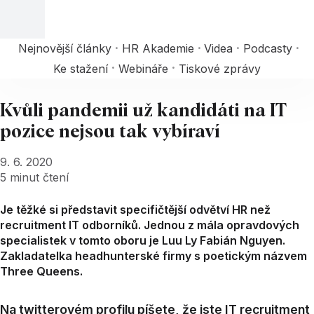
Nejnovější články
HR Akademie
Videa
Podcasty
Ke stažení
Webináře
Tiskové zprávy
Kvůli pandemii už kandidáti na IT
pozice nejsou tak vybíraví
9. 6. 2020
5
minut čtení
Je těžké si představit specifičtější odvětví HR než
recruitment IT odborníků. Jednou z mála opravdových
specialistek v tomto oboru je Luu Ly Fabián Nguyen.
Zakladatelka headhunterské firmy s poetickým názvem
Three Queens.
Na twitterovém profilu píšete, že jste IT recruitment