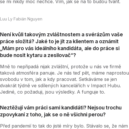
se mi nikdy moc nechce. Vím, jak se na to budou tvářit.
Luu Ly Fabián Nguyen
Není kvůli takovým zvláštnostem a svérázům vaše
práce složitá? Jaké to je jít za klientem a oznámit
„Mám pro vás ideálního kandidáta, ale do práce si
bude nosit kytaru a zesilovač“?
Mně to nepřipadá nijak zvláštní, protože u nás ve firmě
taková atmosféra panuje. Je nás teď pět, máme naprostou
svobodu v tom, jak a kdy pracovat. Setkáváme se jen
dvakrát týdně ve sdílených kancelářích v Impact Hubu.
Jediné, co požaduji, jsou výsledky. A funguje to.
Neztěžují vám práci sami kandidáti? Nejsou trochu
zpovykaní z toho, jak se o ně všichni perou?
Před pandemií to tak do jisté míry bylo. Stávalo se, že nám