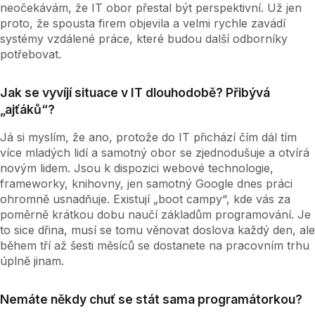
neočekávám, že IT obor přestal být perspektivní. Už jen
proto, že spousta firem objevila a velmi rychle zavádí
systémy vzdálené práce, které budou další odborníky
potřebovat.
Jak se vyvíjí situace v IT dlouhodobě? Přibývá
„ajťáků“?
Já si myslím, že ano, protože do IT přichází čím dál tím
více mladých lidí a samotný obor se zjednodušuje a otvírá
novým lidem. Jsou k dispozici webové technologie,
frameworky, knihovny, jen samotný Google dnes práci
ohromně usnadňuje. Existují „boot campy“, kde vás za
poměrně krátkou dobu naučí základům programování. Je
to sice dřina, musí se tomu věnovat doslova každý den, ale
během tří až šesti měsíců se dostanete na pracovním trhu
úplně jinam.
Nemáte někdy chuť se stát sama programátorkou?