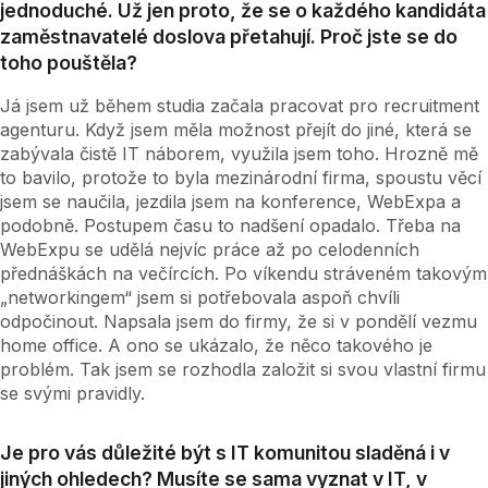
jednoduché. Už jen proto, že se o každého kandidáta
zaměstnavatelé doslova přetahují. Proč jste se do
toho pouštěla?
Já jsem už během studia začala pracovat pro recruitment
agenturu. Když jsem měla možnost přejít do jiné, která se
zabývala čistě IT náborem, využila jsem toho. Hrozně mě
to bavilo, protože to byla mezinárodní firma, spoustu věcí
jsem se naučila, jezdila jsem na konference, WebExpa a
podobně. Postupem času to nadšení opadalo. Třeba na
WebExpu se udělá nejvíc práce až po celodenních
přednáškách na večírcích. Po víkendu stráveném takovým
„networkingem“ jsem si potřebovala aspoň chvíli
odpočinout. Napsala jsem do firmy, že si v pondělí vezmu
home office. A ono se ukázalo, že něco takového je
problém. Tak jsem se rozhodla založit si svou vlastní firmu
se svými pravidly.
Je pro vás důležité být s IT komunitou sladěná i v
jiných ohledech? Musíte se sama vyznat v IT, v