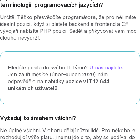
terminologii, programovacích jazycích?
Určitě. Těžko přesvědčíte programátora, že pro něj máte
ideální pozici, když si pletete backend a frontend a C#
vývojáři nabízíte PHP pozici. Sedět a přikyvovat vám moc
dlouho nevydrží.
Hledáte posilu do svého IT týmu?
U nás najdete
.
Jen za tři měsíce (únor–duben 2020) nám
odpovědělo na
nabídky pozice v IT 12 644
unikátních uživatelů
.
Vyžadují to šmahem všichni?
Ne úplně všichni. V oboru dělají různí lidé. Pro někoho je
rozhodující výše platu, jinému jde o to, aby se podíval do