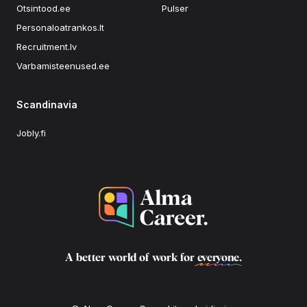
Otsintood.ee
Pulser
Personaloatrankos.lt
Recruitment.lv
Varbamisteenused.ee
Scandinavia
Jobly.fi
A better world of work for
everyone
.