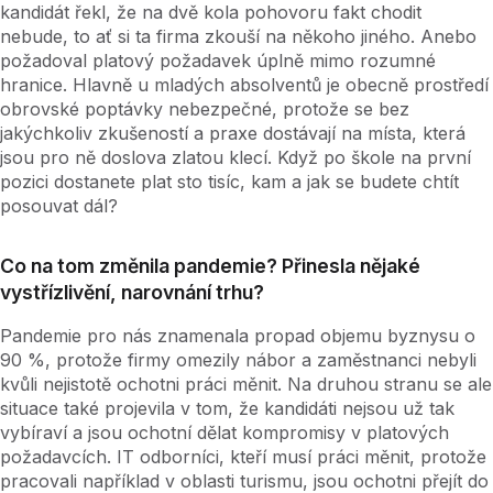
kandidát řekl, že na dvě kola pohovoru fakt chodit
nebude, to ať si ta firma zkouší na někoho jiného. Anebo
požadoval platový požadavek úplně mimo rozumné
hranice. Hlavně u mladých absolventů je obecně prostředí
obrovské poptávky nebezpečné, protože se bez
jakýchkoliv zkušeností a praxe dostávají na místa, která
jsou pro ně doslova zlatou klecí. Když po škole na první
pozici dostanete plat sto tisíc, kam a jak se budete chtít
posouvat dál?
Co na tom změnila pandemie? Přinesla nějaké
vystřízlivění, narovnání trhu?
Pandemie pro nás znamenala propad objemu byznysu o
90 %, protože firmy omezily nábor a zaměstnanci nebyli
kvůli nejistotě ochotni práci měnit. Na druhou stranu se ale
situace také projevila v tom, že kandidáti nejsou už tak
vybíraví a jsou ochotní dělat kompromisy v platových
požadavcích. IT odborníci, kteří musí práci měnit, protože
pracovali například v oblasti turismu, jsou ochotni přejít do