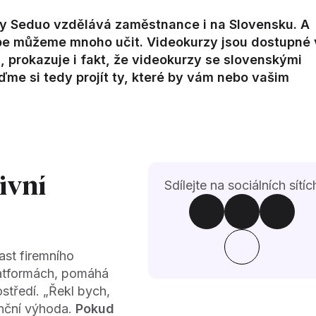
kdy Seduo vzdělává zaměstnance i na Slovensku. A
ebe můžeme mnoho učit. Videokurzy jsou dostupné 
, prokazuje i fakt, že videokurzy se slovenskými
jďme si tedy projít ty, které by vám nebo vašim
ivní
Sdílejte na sociálních sítíc
ast firemního
latformách, pomáhá
středí. „Řekl bych,
enční výhoda.
Pokud