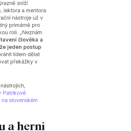
razně sníží
 lektora a mentora
ační nástroje už v
dný primárně pro
lkou roli. „Neznám
stavení člověka a
 že jeden postup
ánit lidem dělat
aňovat překážky v
nástrojích,
v Patrikově
m
na slovenském
u a herní