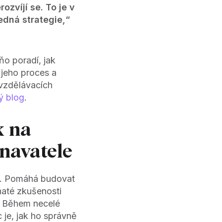
zvíjí se. To je v
dná strategie,“
o poradí, jak
t jeho proces a
 vzdělávacích
ý blog
.
k na
navatele
ng. Pomáhá budovat
haté zkušenosti
. Během necelé
 je, jak ho správně