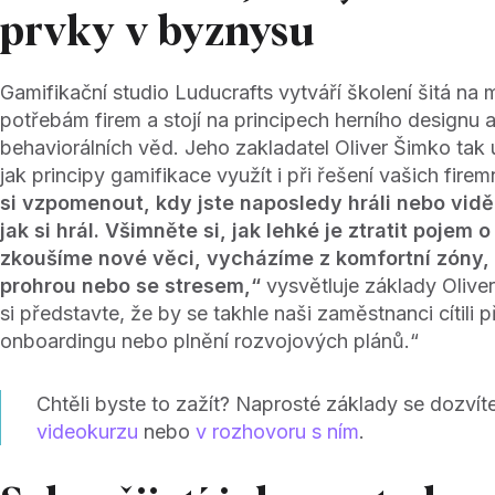
prvky v byznysu
Gamifikační studio Luducrafts vytváří školení šitá na 
potřebám firem a stojí na principech herního designu
behaviorálních věd. Jeho zakladatel Oliver Šimko tak u
jak principy gamifikace využít i při řešení vašich fire
si vzpomenout, kdy jste naposledy hráli nebo vidě
jak si hrál. Všimněte si, jak lehké je ztratit pojem 
zkoušíme nové věci, vycházíme z komfortní zóny
prohrou nebo se stresem,“
vysvětluje základy Olive
si představte, že by se takhle naši zaměstnanci cítili př
onboardingu nebo plnění rozvojových plánů.“
Chtěli byste to zažít? Naprosté základy se dozvít
videokurzu
nebo
v rozhovoru s ním
.