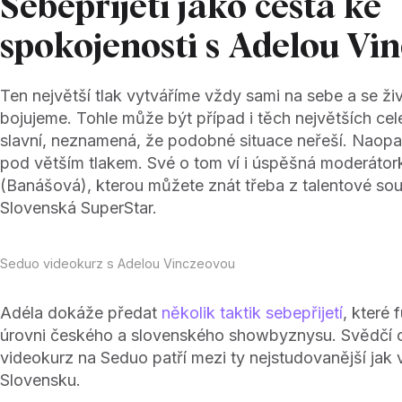
Sebepřijetí jako cesta ke
spokojenosti s Adelou Vi
Ten největší tlak vytváříme vždy sami na sebe a se ži
bojujeme. Tohle může být případ i těch největších celeb
slavní, neznamená, že podobné situace neřeší. Naopak
pod větším tlakem. Své o tom ví i úspěšná moderáto
(Banášová), kterou můžete znát třeba z talentové so
Slovenská SuperStar.
Seduo videokurz s Adelou Vinczeovou
Adéla dokáže předat
několik taktik sebepřijetí
, které 
úrovni českého a slovenského showbyznysu. Svědčí o t
videokurz na Seduo patří mezi ty nejstudovanější jak 
Slovensku.