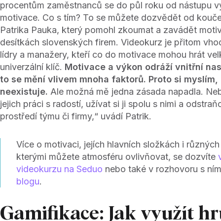
procentům zaměstnanců se do půl roku od nástupu vý
motivace. Co s tím? To se můžete dozvědět od kouče,
Patrika Pauka, který pomohl zkoumat a zavádět motiv
desítkách slovenských firem. Videokurz je přitom vho
lídry a manažery, kteří co do motivace mohou hrát ve
univerzální klíč.
Motivace a výkon odráží vnitřní na
to se mění vlivem mnoha faktorů. Proto si myslím,
neexistuje.
Ale možná mě jedna zásada napadla. Nebr
jejich práci s radostí, užívat si ji spolu s nimi a odstr
prostředí týmu či firmy,“ uvádí Patrik.
Více o motivaci, jejích hlavních složkách i různých 
kterými můžete atmosféru ovlivňovat, se dozvíte
videokurzu na Seduo
nebo také v rozhovoru s ní
blogu
.
Gamifikace: Jak využít hr