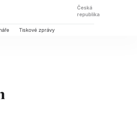
Kontaktujte
Česká
nás
republika
náře
Tiskové zprávy
m