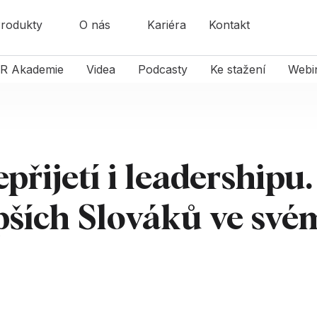
rodukty
O nás
Kariéra
Kontakt
R Akademie
Videa
Podcasty
Ke stažení
Webi
přijetí i leadershipu.
epších Slováků ve své