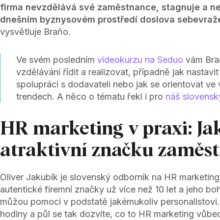
firma nevzdělává své zaměstnance, stagnuje a nero
dnešním byznysovém prostředí doslova sebevraže
vysvětluje Braňo.
Ve svém posledním
videokurzu na Seduo
vám Braň
vzdělávání řídit a realizovat, případně jak nastavi
spolupráci s dodavateli nebo jak se orientovat ve
trendech. A něco o tématu řekl i pro
náš slovensk
HR marketing v praxi: Ja
atraktivní značku zaměst
Oliver Jakubík je slovenský odborník na HR marketi
autentické firemní značky už více než 10 let a jeho bo
můžou pomoci v podstatě jakémukoliv personalistovi
hodiny a půl se tak dozvíte, co to HR marketing vůbec