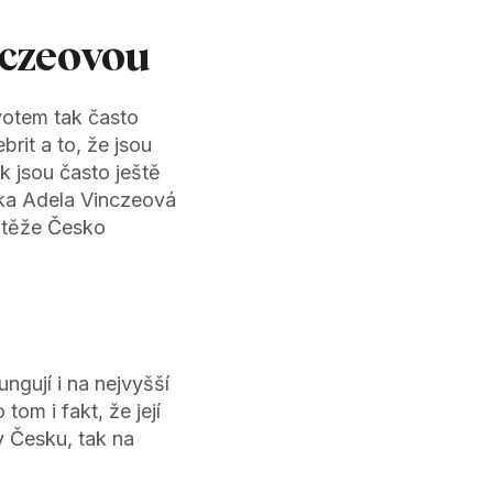
nczeovou
votem tak často
rit a to, že jsou
 jsou často ještě
rka Adela Vinczeová
utěže Česko
fungují i na nejvyšší
om i fakt, že její
v Česku, tak na