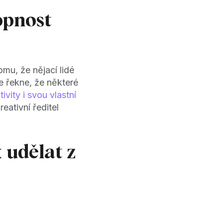
opnost
mu, že nějací lidé
e řekne, že některé
ivity i svou vlastní
eativní ředitel
 udělat z