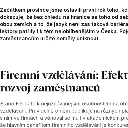
Začátkem prosince jsme oslavili první rok toho, 
dokazuje, že bez ohledu na hranice se toho od s
obou zemích a to, že jazyk není zas taková bariéra
lektory patřily i k těm nejoblíbenějším v Česku. Po
zaměstnancům určitě neměly uniknout.
Firemní vzdělávání: Efekt
rozvoj zaměstnanců
Braňo Frk patří k nejuznávanějším osobnostem na obl
vzdělávání. Pravidelně o něm publikuje na různých p
s ním ve firmách a věnoval se mu i v akademickém pro
že hlavním benefitem firemního vzdělávání je konkur