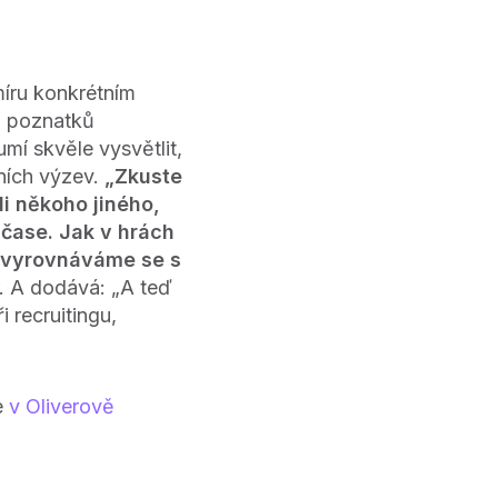
míru konkrétním
 a poznatků
mí skvěle vysvětlit,
mních výzev.
„Zkuste
li někoho jiného,
o čase. Jak v hrách
, vyrovnáváme se s
r. A dodává: „A teď
i recruitingu,
e
v Oliverově