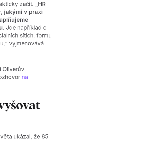
kticky začít.
„HR
 jakými v praxi
naplňujeme
u.
Jde například o
iálních sítích, formu
eru,“ vyjmenovává
 Oliverův
rozhovor
na
zvyšovat
věta ukázal, že 85