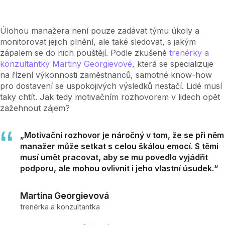
Úlohou manažera není pouze zadávat týmu úkoly a
monitorovat jejich plnění, ale také sledovat, s jakým
zápalem se do nich pouštějí. Podle zkušené
trenérky a
konzultantky Martiny Georgievové
, která se specializuje
na řízení výkonnosti zaměstnanců, samotné know-how
pro dostavení se uspokojivých výsledků nestačí. Lidé musí
taky chtít. Jak tedy motivačním rozhovorem v lidech opět
zažehnout zájem?
„Motivační rozhovor je náročný v tom, že se při něm
manažer může setkat s celou škálou emocí. S těmi
musí umět pracovat, aby se mu povedlo vyjádřit
podporu, ale mohou ovlivnit i jeho vlastní úsudek.“
Martina Georgievová
trenérka a konzultantka