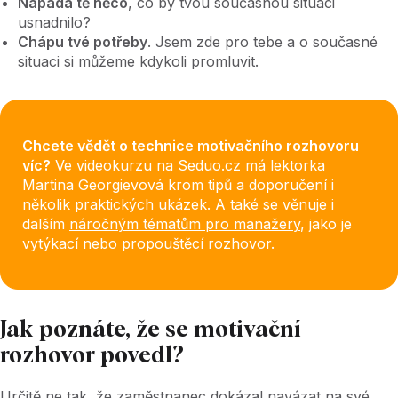
Napadá tě něco
, co by tvou současnou situaci
usnadnilo?
Chápu tvé potřeby
. Jsem zde pro tebe a o současné
situaci si můžeme kdykoli promluvit.
Chcete vědět o technice motivačního rozhovoru
víc?
Ve videokurzu na Seduo.cz má lektorka
Martina Georgievová krom tipů a doporučení i
několik praktických ukázek. A také se věnuje i
dalším
náročným tématům pro manažery
, jako je
vytýkací nebo propouštěcí rozhovor.
Jak poznáte, že se motivační
rozhovor povedl?
Určitě ne tak, že zaměstnanec dokázal navázat na své