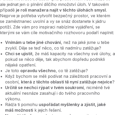
ale jednat jen o plnění dílčího množství úloh. V takovém
případě
je rolí manažera najít v těchto úlohách smysl
.
Nejprve je potřeba vytvořit bezpečný prostor, ve kterém
se zaměstnanec uvolní a vy se snáz dostanete k jádru
potíží. Zde vám pro inspiraci nabízíme vyjádření, se
kterými se vám cíle motivačního rozhovoru podaří naplnit:
Vnímám u tebe jiné chování
, než na jaké jsme u tebe
zvyklí. Děje se teď něco, co tě nadmíru zatěžuje?
Chci se ujistit
, že máš kapacity na všechny své úlohy, a
pokud se něco děje, tak abychom dopředu podnikli
nějaké opatření.
Je toto
opravdu všechno
, co tě zatěžuje?
Když bychom se měli podívat na záležitosti pracovní a
osobní,
která z těchto oblastí tě nyní zatěžuje nejvíce
?
Určitě se nechci rýpat v tvém soukromí
, nicméně tvé
aktuální nesnáze zasahují i do tvého pracovního
výkonu.
Rád/a ti pomohu
uspořádat myšlenky a zjistit, jaké
máš možnosti
k jejich řešení.