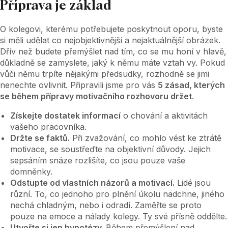
Příprava je základ
O kolegovi, kterému potřebujete poskytnout oporu, byste
si měli udělat co nejobjektivnější a nejaktuálnější obrázek.
Dřív než budete přemýšlet nad tím, co se mu honí v hlavě,
důkladně se zamyslete, jaký k němu máte vztah vy. Pokud
vůči němu trpíte nějakými předsudky, rozhodně se jimi
nenechte ovlivnit. Připravili jsme pro vás
5 zásad, kterých
se během přípravy motivačního rozhovoru držet
.
Získejte dostatek informací
o chování a aktivitách
vašeho pracovníka.
Držte se faktů.
Při zvažování, co mohlo vést ke ztrátě
motivace, se soustřeďte na objektivní důvody. Jejich
sepsáním snáze rozlišíte, co jsou pouze vaše
domněnky.
Odstupte od vlastních názorů a motivací.
Lidé jsou
různí. To, co jednoho pro plnění úkolu nadchne, jiného
nechá chladným, nebo i odradí. Zaměřte se proto
pouze na emoce a nálady kolegy. Ty své přísně oddělte.
Utvořte si jen hypotézy.
Během přemýšlení nad