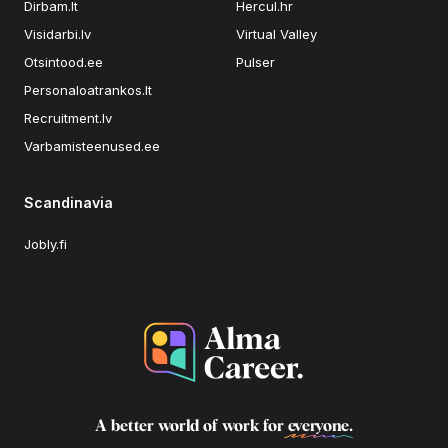
Dirbam.lt
Hercul.hr
Visidarbi.lv
Virtual Valley
Otsintood.ee
Pulser
Personaloatrankos.lt
Recruitment.lv
Varbamisteenused.ee
Scandinavia
Jobly.fi
A better world of work for
everyone
.