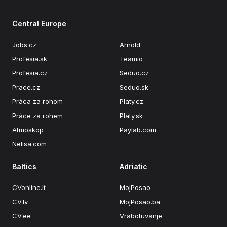
Central Europe
Jobs.cz
Arnold
Profesia.sk
Teamio
Profesia.cz
Seduo.cz
Prace.cz
Seduo.sk
Práca za rohom
Platy.cz
Práce za rohem
Platy.sk
Atmoskop
Paylab.com
Nelisa.com
Baltics
Adriatic
CVonline.lt
MojPosao
CV.lv
MojPosao.ba
CV.ee
Vrabotuvanje