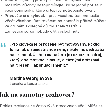
možnými důvody nezapomínejte, že se jedná pouze o
vaše domněnky, které si teprve potřebujete ověřit.
Připusťte si omylnost.
I přes všechno úsilí nemusíte
vědět všechno. Bazírováním na domnělé příčině můžete
ve druhém skutečný důvod zcela zazdít. A
zaměstnanec se nebude cítit vyslechnutý.
„Pro člověka je přirozené být motivovaný. Pokud
tomu tak u zaměstnance není, někde mu sedí žába
na prameni. Úlohou manažera je rozpoznat zdroj,
který jeho motivaci blokuje, a cílenými otázkami
najít řešení, jak situaci změnit.“
Martina Georgievová
trenérka a konzultantka
Jak na samotný rozhovor?
Pokles motivace se často týká pracovních věcí. Může se