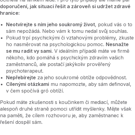
doporučení, jak situaci řešit a zároveň si udržet zdravé
hranice:
Neotvírejte s ním jeho soukromý život
, pokud vás o to
sám nepožádá. Nebo vám k tomu nedal svůj souhlas.
Pokud trpí psychickými či vztahovými problémy, zkuste
ho nasměrovat na psychologickou pomoc.
Nesnažte
se mu radit vy sami
. V ideálním případě máte ve firmě
někoho, kdo pomáhá s psychickým zdravím vašich
zaměstnanců, ale postačí jakýkoliv prověřený
psychoterapeut.
Nepřebírejte
za jeho soukromé obtíže odpovědnost.
Cílenými otázkami
mu napomozte, aby sám definoval,
v čem spočívá gró obtíží.
Pokud máte zkušenosti s koučinkem či mediací, můžete
alespoň druhé straně pomoci utřídit myšlenky. Mějte však
na paměti, že cílem rozhovoru je, aby zaměstnanec k
řešení dospěl sám.