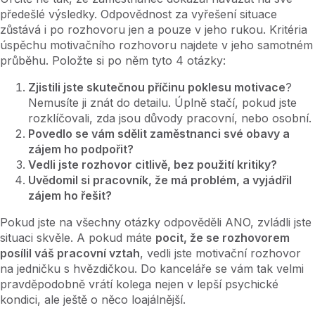
předešlé výsledky. Odpovědnost za vyřešení situace
zůstává i po rozhovoru jen a pouze v jeho rukou. Kritéria
úspěchu motivačního rozhovoru najdete v jeho samotném
průběhu. Položte si po něm tyto 4 otázky:
Zjistili jste skutečnou příčinu poklesu motivace
?
Nemusíte ji znát do detailu. Úplně stačí, pokud jste
rozklíčovali, zda jsou důvody pracovní, nebo osobní.
Povedlo se vám sdělit zaměstnanci své obavy a
zájem ho podpořit?
Vedli jste rozhovor citlivě, bez použití kritiky?
Uvědomil si pracovník, že má problém, a vyjádřil
zájem ho řešit?
Pokud jste na všechny otázky odpověděli ANO, zvládli jste
situaci skvěle. A pokud máte
pocit, že se rozhovorem
posílil váš pracovní vztah
, vedli jste motivační rozhovor
na jedničku s hvězdičkou. Do kanceláře se vám tak velmi
pravděpodobně vrátí kolega nejen v lepší psychické
kondici, ale ještě o něco loajálnější.