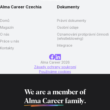
Alma Career Czechia
Dokumenty
Domů
Právní dokumenty
Magazín
Osobní údaje
O nás
Oznamování protiprávní činnosti
(whistleblowing)
Práce u nás
Integrace
Kontakty
Alma Career 2026
Zásady ochrany soukromí
Používáme cookies
We are a member of
Alma Career
family.