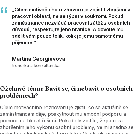
„Cílem motivačního rozhovoru je zajistit zlepšení v
pracovní oblasti, ne se rýpat v soukromí. Pokud
zaměstnanec nezvládá pracovní zátěž z osobních
důvodů, respektujte jeho hranice. A dovolte mu
sdělit vám pouze tolik, kolik je jemu samotnému
příjemné.“
Martina Georgievová
trenérka a konzultantka
Ožehavé téma: Bavit se, či nebavit o osobních
problémech?
Cílem motivačního rozhovoru je zjistit, co se aktuálně se
zaměstnancem děje, poskytnout mu emoční podporu a
pomoci mu hledat řešení. Pokud ale zjistíte, že jsou za
zhoršením jeho výkonu osobní problémy, velmi snadno se
ocitnete na tenkém ledě. I pro tyto případy ale máme pár