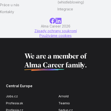
(whistleblowing)
Práce u nás
Integrace
Kontakty
Alma Career 2026
Zásady ochrany soukromí
Používáme cookies
We are a member of
Alma Career
family.
Central Europe
Jobs.cz
Arnold
Profesia.sk
Teamio
Profesia.cz
Seduo.cz