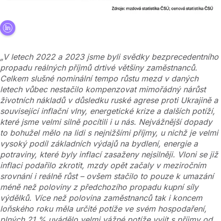
„V letech 2022 a 2023 jsme byli svědky bezprecedentního
propadu reálných příjmů drtivé většiny zaměstnanců.
Celkem slušné nominální tempo růstu mezd v daných
letech vůbec nestačilo kompenzovat mimořádný nárůst
životních nákladů v důsledku ruské agrese proti Ukrajině a
související inflační vlny, energetické krize a dalších potíží,
které jsme velmi silně pocítili i u nás. Nejvážnější dopady
to bohužel mělo na lidi s nejnižšími příjmy, u nichž je velmi
vysoký podíl základních výdajů na bydlení, energie a
potraviny, které byly inflací zasaženy nejsilněji. Vloni se již
inflaci podařilo zkrotit, mzdy opět začaly v meziročním
srovnání i reálně růst – ovšem stačilo to pouze k umazání
méně než poloviny z předchozího propadu kupní síly
výdělků. Více než polovina zaměstnanců tak i koncem
loňského roku měla určité potíže ve svém hospodaření,
plných 21 % uvádělo velmi vážné potíže vyjít s příjmy od