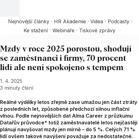
Nejnovější články
HR Akademie
Videa
Podcasty
Ke stažení
Webináře
Tiskové zprávy
Mzdy v roce 2025 porostou, shodují
se zaměstnanci i firmy, 70 procent
lidí ale není spokojeno s tempem
1. 4. 2025
3
minuty čtení
Reálné výdělky letos zřejmě zase umažou jen část ztráty
z posledních let, způsobené předchozí silnou inflační
vlnou. Podle nejnovějších dat Alma Career z průzkumu
Datařův průvodce* totiž zaměstnavatelé letos nejčastěji
plánují navyšovat mzdy jen mírně – do 5 %. Celých 71 %
lidí ovšem takové navýšení považuje za nedostatečné.