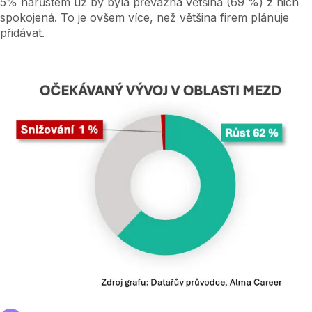
5% nárůstem už by byla převážná většina (69 %) z nich
spokojená. To je ovšem více, než většina firem plánuje
přidávat.