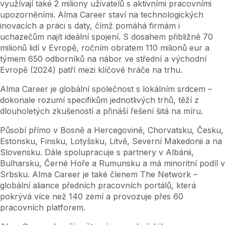
využívají také 2 miliony uživatelů s aktivními pracovními
upozorněními. Alma Career staví na technologických
inovacích a práci s daty, čímž pomáhá firmám i
uchazečům najít ideální spojení. S dosahem přibližně 70
milionů lidí v Evropě, ročním obratem 110 milionů eur a
týmem 650 odborníků na nábor ve střední a východní
Evropě (2024) patří mezi klíčové hráče na trhu.
Alma Career je globální společnost s lokálním srdcem –
dokonale rozumí specifikům jednotlivých trhů, těží z
dlouholetých zkušeností a přináší řešení šitá na míru.
Působí přímo v Bosně a Hercegovině, Chorvatsku, Česku,
Estonsku, Finsku, Lotyšsku, Litvě, Severní Makedonii a na
Slovensku. Dále spolupracuje s partnery v Albánii,
Bulharsku, Černé Hoře a Rumunsku a má minoritní podíl v
Srbsku. Alma Career je také členem The Network –
globální aliance předních pracovních portálů, která
pokrývá více než 140 zemí a provozuje přes 60
pracovních platforem.