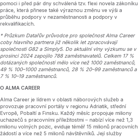
pomoci i před pár dny schválená tzv. flexi novela zákoníku
práce, která přinese také výraznou změnu ve výši a
průběhu podpory v nezaměstnanosti a podpory v
rekvalifikacích.
* Průzkum Datařův průvodce pro společnost Alma Career
coby hlavního partnera již několik let zpracovávají
společnosti G82 a Simply5. Do aktuální vlny výzkumu se v
prosinci 2024 zapojilo 788 zaměstnavatelů. Celkem 17 %
dotázaných společností mělo více než 1000 zaměstnanců,
49 % 100–1000 zaměstnanců, 28 % 20–99 zaměstnanců a
7 % 10–19 zaměstnanců.
O ALMA CAREER
Alma Career je lídrem v oblasti náborových služeb a
provozuje pracovní portály v regionu Adriatik, střední
Evropě, Pobaltí a Finsku. Každý měsíc propojuje miliony
uchazečů s pracovními příležitostmi – nabízí více než 1,3
milionu volných pozic, eviduje téměř 15 milionů pracovních
žádostí a více než 5 milionů návštěvníků. Její služby