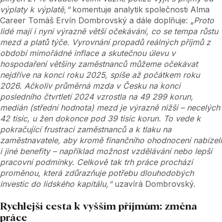
výplaty k výplatě,“
komentuje analytik společnosti Alma
Career Tomáš Ervín Dombrovský a dále doplňuje: „
Proto
lidé mají i nyní výrazně větší očekávání, co se tempa růstu
mezd a platů týče. Vyrovnání propadů reálných příjmů z
období mimořádné inflace a skutečnou úlevu v
hospodaření většiny zaměstnanců můžeme očekávat
nejdříve na konci roku 2025, spíše až počátkem roku
2026.
Ačkoliv průměrná mzda v Česku na konci
posledního čtvrtletí 2024 vzrostla na 49 299 korun,
medián (střední hodnota) mezd je výrazně nižší – necelých
42 tisíc, u žen dokonce pod 39 tisíc korun. To vede k
pokračující frustraci zaměstnanců a k tlaku na
zaměstnavatele, aby kromě finančního ohodnocení nabízeli
i jiné benefity – například možnost vzdělávání nebo lepší
pracovní podmínky. Celkově tak trh práce prochází
proměnou, která zdůrazňuje potřebu dlouhodobých
investic do lidského kapitálu,“
uzavírá Dombrovský.
Rychlejší cesta k vyšším příjmům: změna
práce