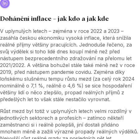
Dohánění inflace – jak kdo a jak kde
V uplynulých letech – zejména v roce 2022 a 2023 –
zasáhla českou ekonomiku vysoká inflace, která snížila
reálné příjmy většiny pracujících. Jednoduše řečeno, za
svůj výdělek si toho lidé dnes koupí méně než před
nástupem bezprecedentního zdražování na přelomu let
2021/2022. A většina bohužel stále také méně než v roce
2019, před nástupem pandemie covidu. Zejména díky
loňskému slušnému tempu růstu mezd (za celý rok 2024
nominálně o 7,1 %, reálně o 4,6 %) se sice hospodaření
většiny lidí o něco zlepšilo, propad reálných příjmů z
předešlých let to však stále nestačilo vyrovnat.
Růst mezd byl totiž v uplynulých letech velmi rozdílný v
jednotlivých sektorech a profesích – zatímco někteří
zaměstnanci si i reálně polepšili, jiní dostali přidáno
mnohem méně a zažili výrazné propady reálných výdělků.
Nejvyšší růst reálné mzdy za posledních pět let