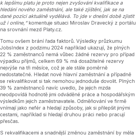
k lepšímu platu je proto nejen zvyšování kvalifikace a
hledání nového zaměstnání, ale také zjištění, jak se na
dané pozici aktuálně vydělává. To jde v dnešní době zjistit
už i online,“
komentuje situaci Miroslav Dravecký z portálu
na srovnání mezd Platy.cz.
Tomu ovšem brání řada faktorů. Výsledky průzkumu
JobsIndex z podzimu 2024 například ukazují, že plných
22 % zaměstnanců nemá vůbec žádné rezervy pro případ
výpadku příjmů, celkem 69 % má dosažitelné rezervy
nejvýše na tři měsíce, což je ale stále poměrně
nedostatečné. Hledat nové hlavní zaměstnání a případně
se rekvalifikovat si tak nemohou jednoduše dovolit. Plných
39 % zaměstnanců navíc uvedlo, že jejich mzda
neodpovídá hodnotě jimi odváděné práce a hospodářským
výsledkům jejich zaměstnavatele. Odměňování ve firmě
vnímají jako nefér a hledají způsoby, jak si přilepšit jinými
cestami, například si hledají druhou práci nebo pracují
přesčas.
S rekvalifikacemi a snadnější změnou zaměstnání by měla