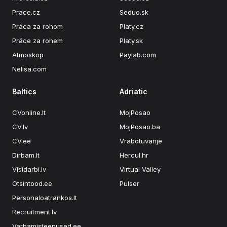
Prace.cz
Seduo.sk
Práca za rohom
Platy.cz
Práce za rohem
Platy.sk
Atmoskop
Paylab.com
Nelisa.com
Baltics
Adriatic
CVonline.lt
MojPosao
CV.lv
MojPosao.ba
CV.ee
Vrabotuvanje
Dirbam.lt
Hercul.hr
Visidarbi.lv
Virtual Valley
Otsintood.ee
Pulser
Personaloatrankos.lt
Recruitment.lv
Varbamisteenused.ee