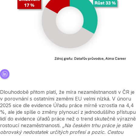
Dlouhodobě přitom platí, že míra nezaměstnanosti v ČR je
v porovnání s ostatními zeměmi EU velmi nízká. V únoru
2025 sice dle evidence Úřadu práce mírně vzrostla na 4,4
%, ale jde spíše o změny plynoucí z jednoduššího přístupu
lidí do evidence úřadů práce než o trend skutečně výrazně
rostoucí nezaměstnanosti.
„Na českém trhu práce je stále
obrovský nedostatek určitých profesí a pozic. Cestou