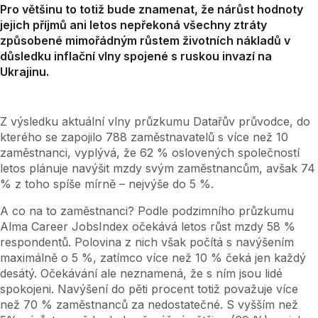
Pro většinu to totiž bude znamenat, že nárůst hodnoty
jejich příjmů ani letos nepřekoná všechny ztráty
způsobené mimořádným růstem životních nákladů v
důsledku inflační vlny spojené s ruskou invazí na
Ukrajinu.
Z výsledku aktuální vlny průzkumu Datařův průvodce, do
kterého se zapojilo 788 zaměstnavatelů s více než 10
zaměstnanci, vyplývá, že 62 % oslovených společností
letos plánuje navýšit mzdy svým zaměstnancům, avšak 74
% z toho spíše mírně – nejvýše do 5 %.
A co na to zaměstnanci? Podle podzimního průzkumu
Alma Career JobsIndex očekává letos růst mzdy 58 %
respondentů. Polovina z nich však počítá s navýšením
maximálně o 5 %, zatímco více než 10 % čeká jen každý
desátý. Očekávání ale neznamená, že s ním jsou lidé
spokojeni. Navýšení do pěti procent totiž považuje více
než 70 % zaměstnanců za nedostatečné. S vyšším než