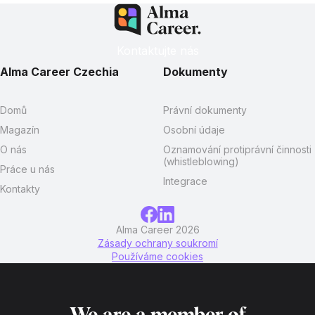
Kontaktujte nás
Alma Career Czechia
Dokumenty
Domů
Právní dokumenty
Magazín
Osobní údaje
O nás
Oznamování protiprávní činnosti
(whistleblowing)
Práce u nás
Integrace
Kontakty
Alma Career 2026
Zásady ochrany soukromí
Používáme cookies