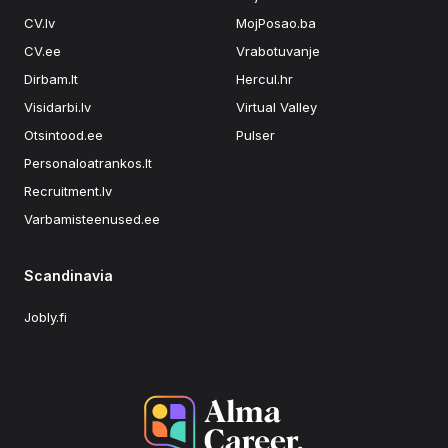
CV.lv
MojPosao.ba
CV.ee
Vrabotuvanje
Dirbam.lt
Hercul.hr
Visidarbi.lv
Virtual Valley
Otsintood.ee
Pulser
Personaloatrankos.lt
Recruitment.lv
Varbamisteenused.ee
Scandinavia
Jobly.fi