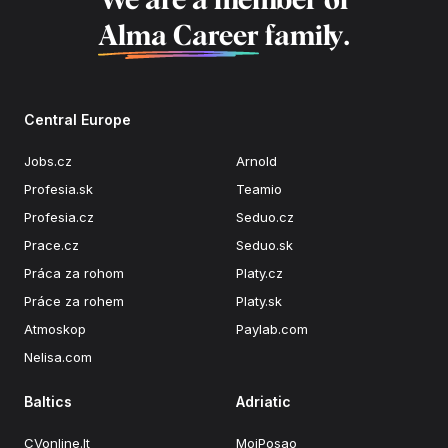
We are a member of
Alma Career
family.
Central Europe
Jobs.cz
Arnold
Profesia.sk
Teamio
Profesia.cz
Seduo.cz
Prace.cz
Seduo.sk
Práca za rohom
Platy.cz
Práce za rohem
Platy.sk
Atmoskop
Paylab.com
Nelisa.com
Baltics
Adriatic
CVonline.lt
MojPosao