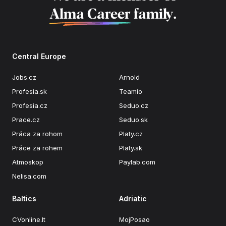
Alma Career
family.
Central Europe
Jobs.cz
Arnold
Profesia.sk
Teamio
Profesia.cz
Seduo.cz
Prace.cz
Seduo.sk
Práca za rohom
Platy.cz
Práce za rohem
Platy.sk
Atmoskop
Paylab.com
Nelisa.com
Baltics
Adriatic
CVonline.lt
MojPosao