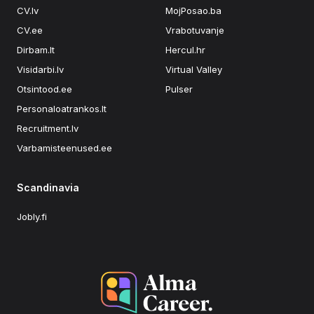
CV.lv
MojPosao.ba
CV.ee
Vrabotuvanje
Dirbam.lt
Hercul.hr
Visidarbi.lv
Virtual Valley
Otsintood.ee
Pulser
Personaloatrankos.lt
Recruitment.lv
Varbamisteenused.ee
Scandinavia
Jobly.fi