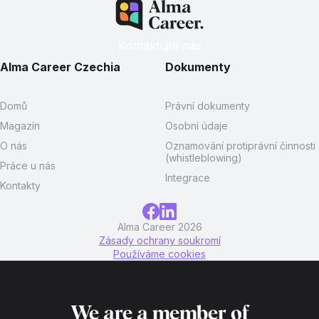
Kontaktujte nás
Alma Career Czechia
Dokumenty
Domů
Právní dokumenty
Magazín
Osobní údaje
O nás
Oznamování protiprávní činnosti
(whistleblowing)
Práce u nás
Integrace
Kontakty
Alma Career 2026
Zásady ochrany soukromí
Používáme cookies
We are a member of