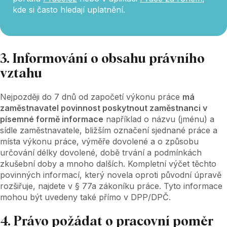
kde si často hledají uplatnění.
3. Informování o obsahu právního
vztahu
Nejpozději do 7 dnů od započetí výkonu práce
má
zaměstnavatel povinnost poskytnout zaměstnanci v
písemné formě informace
například o názvu (jménu) a
sídle zaměstnavatele, bližším označení sjednané práce a
místa výkonu práce, výměře dovolené a o způsobu
určování délky dovolené, době trvání a podmínkách
zkušební doby a mnoho dalších. Kompletní výčet těchto
povinných informací, který novela oproti původní úpravě
rozšiřuje, najdete v § 77a zákoníku práce. Tyto informace
mohou být uvedeny také přímo v DPP/DPČ.
4. Právo požádat o pracovní poměr