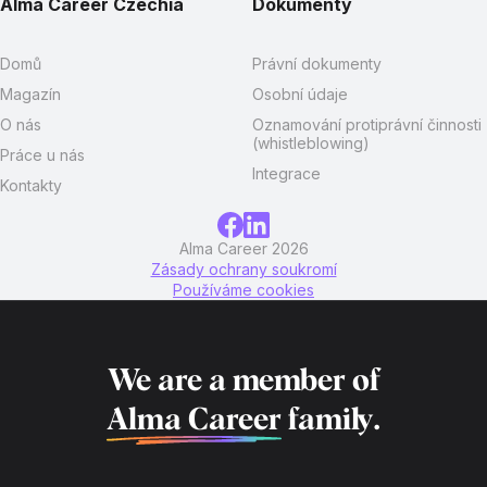
Alma Career Czechia
Dokumenty
Domů
Právní dokumenty
Magazín
Osobní údaje
O nás
Oznamování protiprávní činnosti
(whistleblowing)
Práce u nás
Integrace
Kontakty
Alma Career 2026
Zásady ochrany soukromí
Používáme cookies
We are a member of
Alma Career
family.