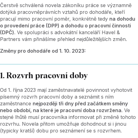
Čerstvě schválená novela zákoníku práce se významně
dotýká pracovněprávních vztahů pro dohodáře, kteří
pracují mimo pracovní poměr, konkrétně tedy
na dohodu
o provedení práce (DPP) a dohodu o pracovní činnosti
(DPČ)
. Ve spolupráci s advokátní kanceláří Havel &
Partners vám přinášíme přehled nejdůležitějších změn.
Změny pro dohodáře od 1. 10. 2023:
1. Rozvrh pracovní doby
Od 1. října 2023 mají zaměstnavatelé povinnost vyhotovit
písemný rozvrh pracovní doby a seznámit s ním
zaměstnance
nejpozději tři dny před začátkem směny
nebo období, na které je pracovní doba rozvržena
. Ve
stejné lhůtě musí pracovníka informovat při změně tohoto
rozvrhu. Novela přitom umožňuje dohodnout si i jinou
(typicky kratší) dobu pro seznámení se s rozvrhem.