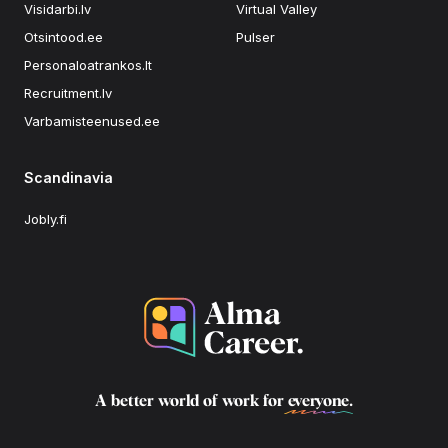
Visidarbi.lv
Virtual Valley
Otsintood.ee
Pulser
Personaloatrankos.lt
Recruitment.lv
Varbamisteenused.ee
Scandinavia
Jobly.fi
A better world of work for
everyone
.