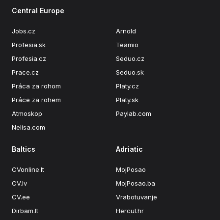
Central Europe
Jobs.cz
Arnold
Profesia.sk
Teamio
Profesia.cz
Seduo.cz
Prace.cz
Seduo.sk
Práca za rohom
Platy.cz
Práce za rohem
Platy.sk
Atmoskop
Paylab.com
Nelisa.com
Baltics
Adriatic
CVonline.lt
MojPosao
CV.lv
MojPosao.ba
CV.ee
Vrabotuvanje
Dirbam.lt
Hercul.hr