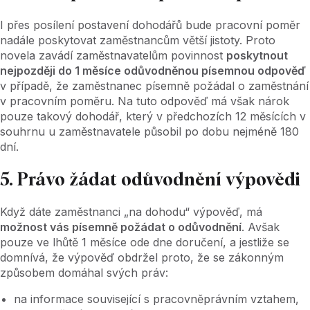
I přes posílení postavení dohodářů bude pracovní poměr
nadále poskytovat zaměstnancům větší jistoty. Proto
novela zavádí zaměstnavatelům povinnost
poskytnout
nejpozději do 1 měsíce odůvodněnou písemnou odpověď
v případě, že zaměstnanec písemně požádal o zaměstnání
v pracovním poměru. Na tuto odpověď má však nárok
pouze takový dohodář, který v předchozích 12 měsících v
souhrnu u zaměstnavatele působil po dobu nejméně 180
dní.
5. Právo žádat odůvodnění výpovědi
Když dáte zaměstnanci „na dohodu“ výpověď, má
možnost vás písemně požádat o odůvodnění
. Avšak
pouze ve lhůtě 1 měsíce ode dne doručení, a jestliže se
domnívá, že výpověď obdržel proto, že se zákonným
způsobem domáhal svých práv:
na informace související s pracovněprávním vztahem,