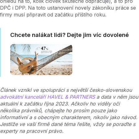
ohledu na to, kolik člověk skutečně odpracuje), a to pro
DPČ i DPP. Na toto ustanovení novely zákoníku práce se
firmy musí připravit od začátku příštího roku.
Chcete nalákat lidi? Dejte jim víc dovolené
Článek vznikl ve spolupráci s největší česko-slovenskou
advokátní kanceláří HAVEL & PARTNERS
a data v něm jsou
aktuální k začátku října 2023. Ačkoliv ho viděly oči
několika právníků, chápejte ho prosím pouze jako
informativní a s obecným charakterem, nikoliv jako návod.
Jestliže ve vaší firmě dané téma řešíte, vždy se poraďte s
experty na pracovní právo.