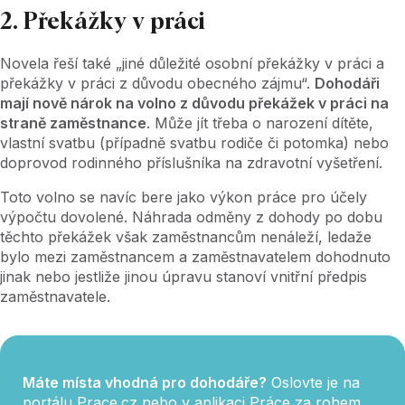
2. Překážky v práci
Novela řeší také „jiné důležité osobní překážky v práci a
překážky v práci z důvodu obecného zájmu“.
Dohodáři
mají nově nárok na volno z důvodu překážek v práci na
straně zaměstnance
. Může jít třeba o narození dítěte,
vlastní svatbu (případně svatbu rodiče či potomka) nebo
doprovod rodinného příslušníka na zdravotní vyšetření.
Toto volno se navíc bere jako výkon práce pro účely
výpočtu dovolené. Náhrada odměny z dohody po dobu
těchto překážek však zaměstnancům nenáleží, ledaže
bylo mezi zaměstnancem a zaměstnavatelem dohodnuto
jinak nebo jestliže jinou úpravu stanoví vnitřní předpis
zaměstnavatele.
Máte místa vhodná pro dohodáře?
Oslovte je na
portálu
Prace.cz
nebo v aplikaci
Práce za rohem
,