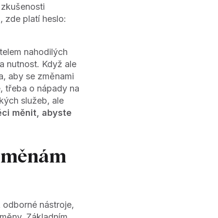
 zkušenosti
u
, zde platí heslo:
itelem nahodilých
a nutnost. Když ale
ba, aby se změnami
ce, třeba o nápady na
kých služeb, ale
ci měnit, abyste
 změnám
 odborné nástroje,
 změny. Základním