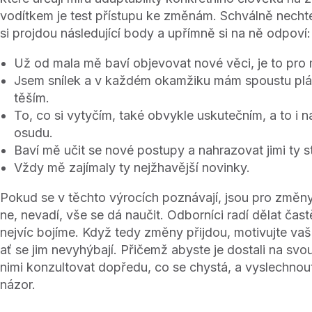
vodítkem je test přístupu ke změnám. Schválně necht
si projdou následující body a upřímně si na ně odpoví:
Už od mala mě baví objevovat nové věci, je to pro
Jsem snílek a v každém okamžiku mám spoustu plán
těším.
To, co si vytyčím, také obvykle uskutečním, a to i 
osudu.
Baví mě učit se nové postupy a nahrazovat jimi ty s
Vždy mě zajímaly ty nejžhavější novinky.
Pokud se v těchto výrocích poznávají, jsou pro změny
ne, nevadí, vše se dá naučit. Odborníci radí dělat častě
nejvíc bojíme. Když tedy změny přijdou, motivujte va
ať se jim nevyhýbají. Přičemž abyste je dostali na svou 
nimi konzultovat dopředu, co se chystá, a vyslechnout 
názor.