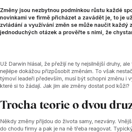
Změny jsou nezbytnou podmínkou růstu každé spol
novinkami ve firmě přicházet a zavádět je, to je u
zvládání a využívání změn se může naučit každý z 
jednoduchých otázek a prověřte s nimi, že chysta
Už Darwin hlásal, že přežijí ne ty nejsilnější druhy, ale
nejlépe dokážou přizpůsobit změnám. To však nestačí,
týmoví leadeři především, musí být schopni změnu i vy
které si to žádají. Jak jim ale změny dostat pod kůži?
Trocha teorie o dvou dru
Někdy změny přijdou do života samy, nezvány. Vnější
do chodu firmy a pak je na ně třeba reagovat. Typick