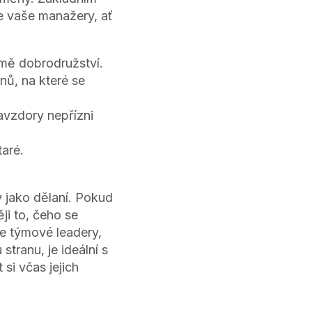
e vaše manažery, ať
 mě dobrodružství.
ů, na které se
navzdory nepřízni
taré.
 jako dělaní. Pokud
ji to, čeho se
še týmové leadery,
stranu, je ideální s
si včas jejich