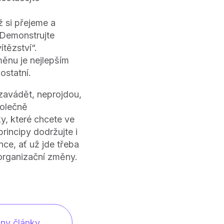
ž si přejeme a
 Demonstrujte
ítězství“.
ěnu je nejlepším
ostatní.
zavádět, neprojdou,
polečně
y, které chcete ve
rincipy dodržujte i
nce, ať už jde třeba
organizační změny.
ny články