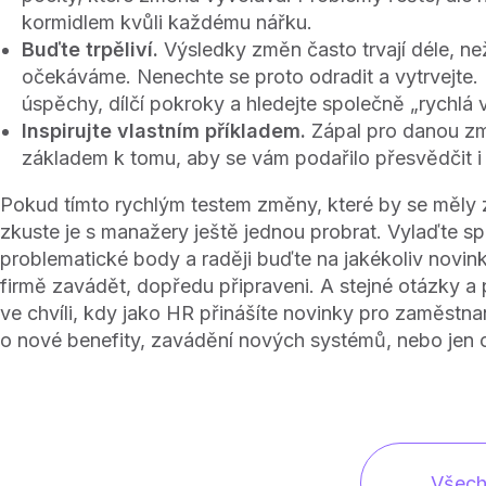
kormidlem kvůli každému nářku.
Buďte trpěliví.
Výsledky změn často trvají déle, ne
očekáváme. Nenechte se proto odradit a vytrvejte.
úspěchy, dílčí pokroky a hledejte společně „rychlá v
Inspirujte vlastním příkladem.
Zápal pro danou zm
základem k tomu, aby se vám podařilo přesvědčit i 
Pokud tímto rychlým testem změny, které by se měly 
zkuste je s manažery ještě jednou probrat. Vylaďte s
problematické body a raději buďte na jakékoliv novink
firmě zavádět, dopředu připraveni. A stejné otázky a p
ve chvíli, kdy jako HR přinášíte novinky pro zaměstna
o nové benefity, zavádění nových systémů, nebo jen 
Všech