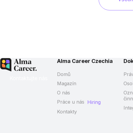
Alma Career Czechia
Do
Domů
Prá
Kontaktujte nás
Magazín
Oso
O nás
Ozn
činn
Práce u nás
Hiring
Inte
Kontakty