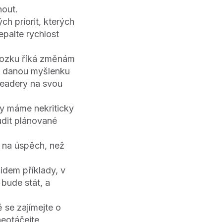
nout.
h priorit, kterých
palte rychlost
mozku říká změnám
ří danou myšlenku
 leadery na svou
y máme nekriticky
udit plánované
 na úspěch, než
lidem příklady, v
bude stát, a
 se zajímejte o
neotáčejte