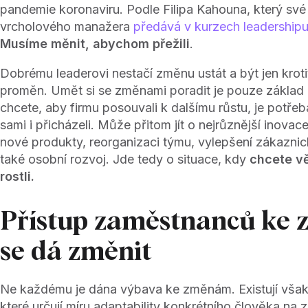
pandemie koronaviru. Podle Filipa Kahouna, který své
vrcholového manažera
předává v kurzech leadership
Musíme měnit, abychom přežili
.
Dobrému leaderovi nestačí změnu ustát a být jen krot
proměn. Umět si se změnami poradit je pouze základ 
chcete, aby firmu posouvali k dalšímu růstu, je potře
sami i přicházeli. Může přitom jít o nejrůznější inova
nové produkty, reorganizaci týmu, vylepšení zákaznic
také osobní rozvoj. Jde tedy o situace, kdy
chcete vě
rostli.
Přístup zaměstnanců ke
se dá změnit
Ne každému je dána výbava ke změnám. Existují však
které určují míru adaptability konkrétního člověka na