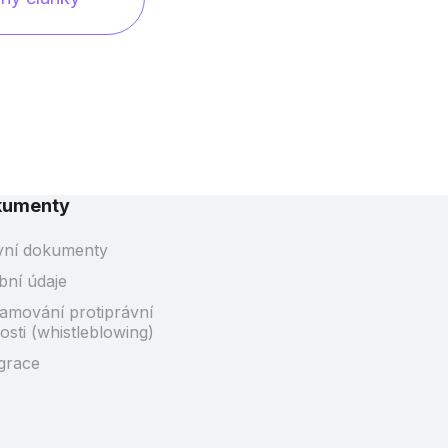
kumenty
vní dokumenty
bní údaje
amování protiprávní
osti (whistleblowing)
grace