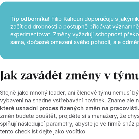
Tip odborníka!
Filip Kahoun doporučuje s jakými
začít od drobností a postupně přidávat významněj
experimentovat. Změny vyžadují schopnost přek
sama, dočasné omezení svého pohodlí, ale odměna
Jak zavádět změny v tým
Stejně jako mnohý leader, ani členové týmu nemusí bý
vybaveni na snadné vstřebávání novinek. Známe ale
n
které usnadní proces řízených změn na pracovišti
změn budete pouštět, projděte si s manažery, že chy
splňují následující parametry, abyste je ve firmě snáz 
tento checklist dejte jako vodítko: