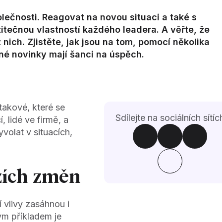
ečnosti. Reagovat na novou situaci a také s
žitečnou vlastností každého leadera. A věřte, že
nich. Zjistěte, jak jsou na tom, pomocí několika
né novinky mají šanci na úspěch.
 takové, které se
Sdílejte na sociálních sítíc
 lidé ve firmě, a
volat v situacích,
zích změn
 vlivy zasáhnou i
ým příkladem je