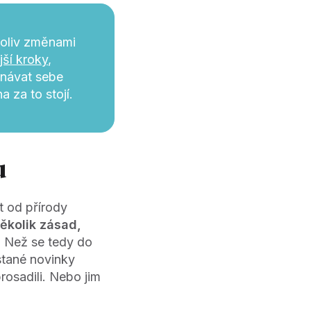
koliv změnami
ší kroky
,
onávat sebe
 za to stojí.
u
t od přírody
ěkolik zásad,
.
Než se tedy do
stané novinky
prosadili. Nebo jim