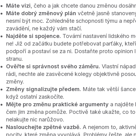
Máte vizi
, čeho a jak chcete danou změnou dosáh
Máte dobrý změnový plán
včetně jasně stanovenýc
nesmí být moc. Zohledněte schopnosti týmu a nepře
zavádění, ne každý vám stačí.
Najděte si spojence.
Tovární nastavení lidského 
ne! Již od začátku budete potřebovat parťáky, kte
podpoří a postaví se za ni. Dostaňte proto opinion
stranu.
Ověřte si správnost svého záměru.
Vlastní nápad
rádi, nechte ale zasvěcené kolegy objektivně poso
změny.
Změny signalizujte předem.
Máte tak větší šance
když ostatní zaskočíte.
Mějte pro změnu praktické argumenty
a najděte 
čem jim změna pomůže. Poctivě také ukažte, co to 
nelakujte nic narůžovo.
Naslouchejte zpětné vazbě.
A nejenom to, aktivně
pocity, které změna vyvolává. Problémy řešte, ale 