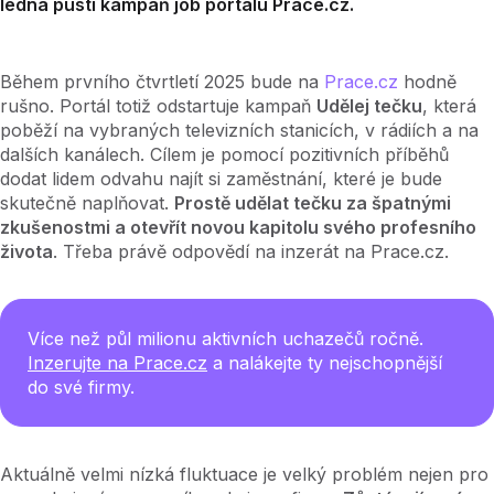
ledna pustí kampaň job portálu Prace.cz.
Během prvního čtvrtletí 2025 bude na
Prace.cz
hodně
rušno. Portál totiž odstartuje kampaň
Udělej tečku
, která
poběží na vybraných televizních stanicích, v rádiích a na
dalších kanálech. Cílem je pomocí pozitivních příběhů
dodat lidem odvahu najít si zaměstnání, které je bude
skutečně naplňovat.
Prostě udělat tečku za špatnými
zkušenostmi a otevřít novou kapitolu svého profesního
života
. Třeba právě odpovědí na inzerát na Prace.cz.
Více než půl milionu aktivních uchazečů ročně.
Inzerujte na Prace.cz
a nalákejte ty nejschopnější
do své firmy.
Aktuálně velmi nízká fluktuace je velký problém nejen pro