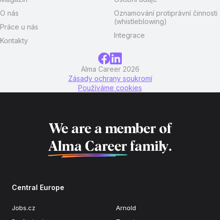
O nás
Oznamování protiprávní činnosti
(whistleblowing)
Práce u nás
Integrace
Kontakty
Alma Career 2026
Zásady ochrany soukromí
Používáme cookies
We are a member of
Alma Career
family.
Central Europe
Jobs.cz
Arnold