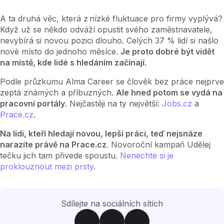
A ta druhá věc, která z nízké fluktuace pro firmy vyplývá?
Když už se někdo odváží opustit svého zaměstnavatele,
nevybírá si novou pozici dlouho. Celých 37 % lidí si našlo
nové místo do jednoho měsíce.
Je proto dobré být vidět
na místě, kde lidé s hledáním začínají.
Podle průzkumu Alma Career se člověk bez práce nejprve
zeptá známých a příbuzných.
Ale hned potom se vydá na
pracovní portály
. Nejčastěji na ty největší:
Jobs.cz
a
Prace.cz
.
Na lidi, kteří hledají novou, lepší práci, teď nejsnáze
narazíte právě na Prace.cz
. Novoroční kampaň Udělej
tečku jich tam přivede spoustu.
Nenechte si je
proklouznout mezi prsty
.
Sdílejte na sociálních sítích