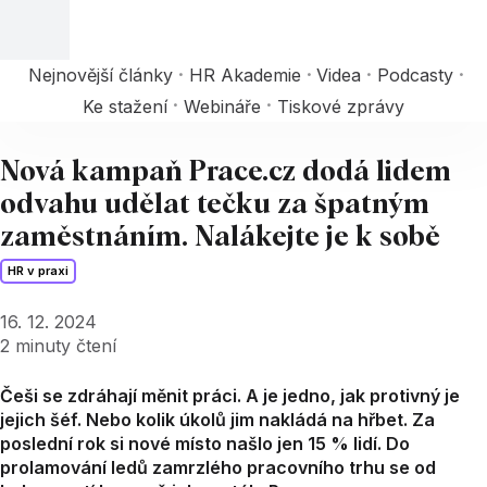
Nejnovější články
HR Akademie
Videa
Podcasty
Ke stažení
Webináře
Tiskové zprávy
Nová kampaň Prace.cz dodá lidem
odvahu udělat tečku za špatným
zaměstnáním. Nalákejte je k sobě
HR v praxi
16. 12. 2024
2
minuty čtení
Češi se zdráhají měnit práci. A je jedno, jak protivný je
jejich šéf. Nebo kolik úkolů jim nakládá na hřbet. Za
poslední rok si nové místo našlo jen 15 % lidí. Do
prolamování ledů zamrzlého pracovního trhu se od