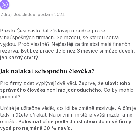
Zdroj: JobsIndex, podzim 2024
Přesto Češi často dál zůstávají u nudné práce
v neúspěšných firmách. Se mzdou, se kterou sotva
vyjdou. Proč vlastně? Nejčastěji za tím stojí malá finanční
rezerva.
Být bez práce déle než 3 měsíce si může dovolit
jen každý čtvrtý
.
Jak nalákat schopného člověka?
Pro firmy z dat vyplývají dvě věci. Zaprvé, že
ulovit toho
správného člověka není nic jednoduchého
. Co by mohlo
pomoct?
Určitě je užitečné vědět, co lidi ke změně motivuje. A čím je
tedy můžete přilákat. Na prvním místě je vyšší mzda, a ne
o málo.
Polovina lidí se podle JobsIndexu do nové firmy
vydá pro nejméně 30 % navíc.