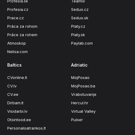
Profesia.sk
Teamio
Profesia.cz
Seduo.cz
Prace.cz
Seduo.sk
Práca za rohom
Platy.cz
Práce za rohem
Platy.sk
Atmoskop
Paylab.com
Nelisa.com
Baltics
Adriatic
CVonline.lt
MojPosao
CV.lv
MojPosao.ba
CV.ee
Vrabotuvanje
Dirbam.lt
Hercul.hr
Visidarbi.lv
Virtual Valley
Otsintood.ee
Pulser
Personaloatrankos.lt