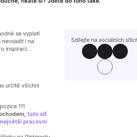
oduché, říkáte si? Jděte do toho také.
hodně se vyplatí
Sdílejte na sociálních sítíc
 nevsadit i na
ro inspiraci…
s určitě všichni
pozice 111
ochodem,
tato síť
největší pracovní
těnky na Pinterestu