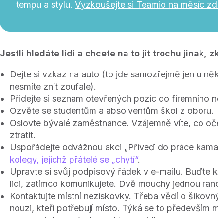
tempu a stylu.
Vyzkoušejte si Teamio na měsíc zd
Jestli hledáte lidi a chcete na to jít trochu jinak, z
Dejte si vzkaz na auto (to jde samozřejmě jen u ně
nesmíte znít zoufale).
Přidejte si seznam otevřených pozic do firemního n
Ozvěte se studentům a absolventům škol z oboru.
Oslovte bývalé zaměstnance. Vzájemně víte, co oč
ztratit.
Uspořádejte odvážnou akci „Přiveď do práce kama
kolegy, jejichž přátelé se „chytí“
.
Upravte si svůj podpisový řádek v e-mailu. Buďte kr
lidi, zatímco komunikujete. Dvě mouchy jednou ran
Kontaktujte místní neziskovky. Třeba vědí o šikov
nouzi, kteří potřebují místo. Týká se to především