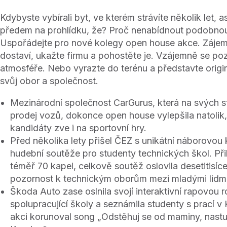
Kdybyste vybírali byt, ve kterém strávíte několik let, asi
předem na prohlídku, že? Proč nenabídnout podobnou
Uspořádejte pro nové kolegy open house akce. Zájem
dostaví, ukažte firmu a pohostěte je. Vzájemně se po
atmosféře. Nebo vyrazte do terénu a představte orig
svůj obor a společnost.
Mezinárodní společnost CarGurus, která na svých s
prodej vozů, dokonce open house vylepšila natolik,
kandidáty zve i na sportovní hry.
Před několika lety přišel ČEZ s unikátní náborovou
hudební soutěže pro studenty technických škol. Přih
téměř 70 kapel, celkově soutěž oslovila desetitisíce 
pozornost k technickým oborům mezi mladými lidmi
Škoda Auto zase oslnila svojí interaktivní rapovou 
spolupracující školy a seznámila studenty s prací v
akci korunoval song „Odstěhuj se od maminy, nas