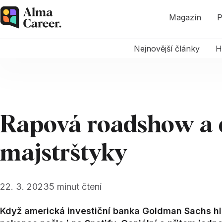
Magazín
P
Nejnovější články
H
Rapová roadshow a d
majstrštyky
22. 3. 2023
5
minut čtení
Když americká investiční banka Goldman Sachs hled