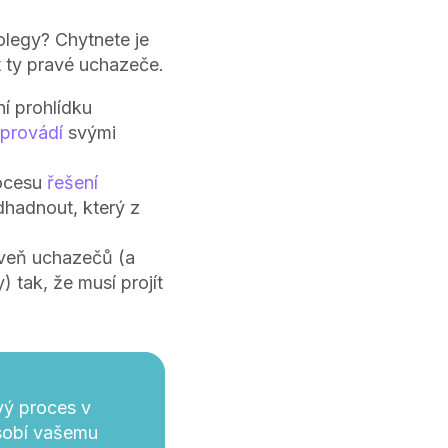
olegy? Chytnete je
t ty pravé uchazeče.
ní prohlídku
 provádí
svými
rocesu
řešení
dhadnout, který z
oveň uchazečů (a
) tak, že musí projít
ý proces v
ůsobí vašemu