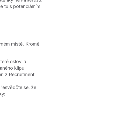
e tu s potenciálními
ávném místě. Kromě
teré oslovila
aného klipu
en z Recruitment
přesvědčte se, že
ky: