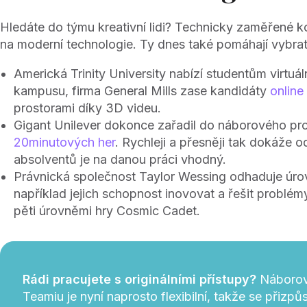
Hledáte do týmu kreativní lidi? Technicky zaměřené k
na moderní technologie. Ty dnes také pomáhají vybra
Americká Trinity University nabízí studentům virtuál
kampusu, firma General Mills zase kandidáty
online
prostorami díky 3D videu.
Gigant Unilever dokonce zařadil do náborového p
20minutových her
. Rychleji a přesněji tak dokáže o
absolventů je na danou práci vhodný.
Právnická společnost Taylor Wessing odhaduje úr
například jejich schopnost inovovat a řešit problémy
pěti úrovněmi hry Cosmic Cadet.
Rádi pracujete s originálními přístupy?
Náborov
Teamiu je nyní naprosto flexibilní, takže se přizp