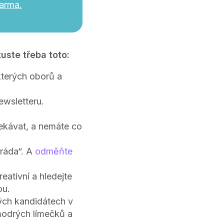
arma.
kuste třeba toto:
kterých oborů a
ewsletteru.
ekávat, a nemáte co
ráda“. A
odměňte
eativní a hledejte
ou.
ných kandidátech v
 modrých límečků a