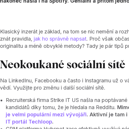
nakonec našla i na Spotify. Geniální a přitom jedn
Klasický inzerát je základ, na tom se nic nemění a roz
znát pravidla,
jak ho správně napsat
. Proč však občas
originalitu a méně obvyklé metody? Tady je pár tipů p
Neokoukané sociální sítě
Na LinkedInu, Facebooku a často i Instagramu už o vá
vědí. Využijte pro změnu i další sociální sítě.
Recruiterská firma Strike IT US našla na poptávané 
kandidátů díky tomu, že je hledala na Redditu.
Mim
je velmi populární mezi vývojáři
.
Aktivní je tam i
IT portál Techloop
.
CRM platforma Hubspot zase efektivně využívá nás