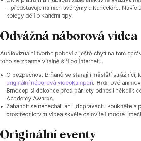
– představuje na nich své týmy a kanceláře. Navíc s
kolegy dělí o kariérní tipy.
Odvážná náborová videa
Audiovizuální tvorba pobaví a ještě chytí na tom spr
toho se zdarma virálně šíří po internetu.
O bezpečnost Brňanů se starají i městští strážníci, k
originální náborová videokampaň
. Hrdinové animov
Brnocop si dokonce před pár lety odnesli několik c
Academy Awards.
Zahanbit se nenechali ani „dopraváci“. Koukněte a 
prostřednictvím videa skvěle oslovíte i modré límeč
Originální eventy