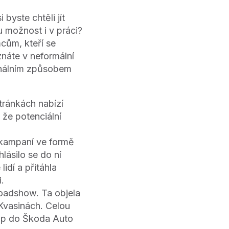
 byste chtěli jít
 možnost i v práci?
cům, kteří se
znáte v neformální
inálním způsobem
tránkách nabízí
 že potenciální
 kampaní ve formě
lásilo se do ní
lidí a přitáhla
.
roadshow. Ta objela
 Kvasinách. Celou
tup do Škoda Auto