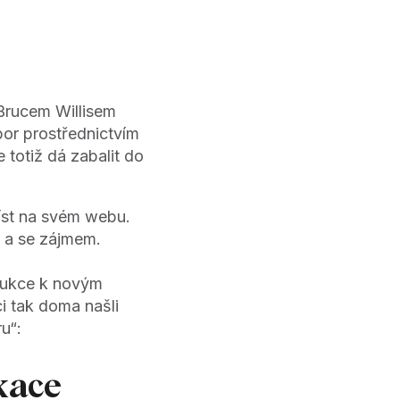
 Brucem Willisem
bor prostřednictvím
 totiž dá zabalit do
míst na svém webu.
ně a se zájmem.
trukce k novým
i tak doma našli
u“:
ikace