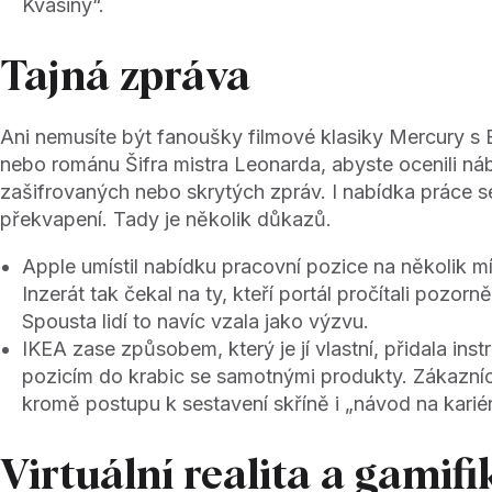
Kvasiny“.
Tajná zpráva
Ani nemusíte být fanoušky filmové klasiky Mercury s
nebo románu Šifra mistra Leonarda, abyste ocenili ná
zašifrovaných nebo skrytých zpráv. I nabídka práce se
překvapení. Tady je několik důkazů.
Apple umístil nabídku pracovní pozice na několik 
Inzerát tak čekal na ty, kteří portál pročítali pozor
Spousta lidí to navíc vzala jako výzvu.
IKEA zase způsobem, který je jí vlastní, přidala ins
pozicím do krabic se samotnými produkty. Zákazníc
kromě postupu k sestavení skříně i „návod na kariér
Virtuální realita a gamif