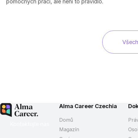
pomocných prací, ale není to pravidlo.
Všech
Alma Career Czechia
Do
Domů
Prá
Kontaktujte nás
Magazín
Oso