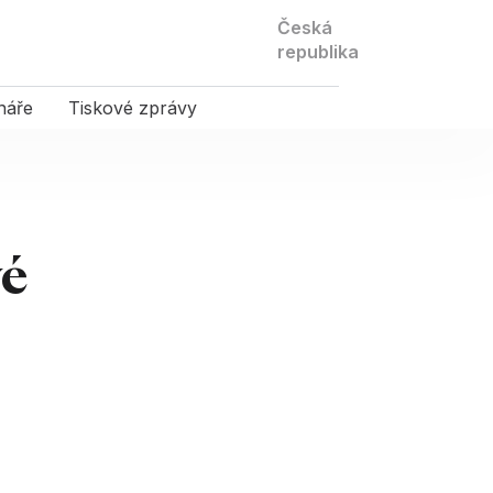
Kontaktujte
Česká
nás
republika
náře
Tiskové zprávy
vé