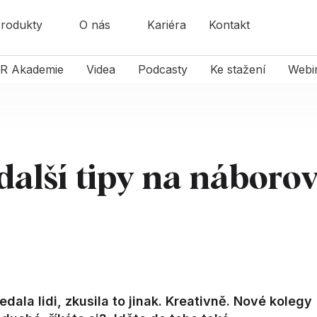
rodukty
O nás
Kariéra
Kontakt
R Akademie
Videa
Podcasty
Ke stažení
Webi
alší tipy na náboro
ala lidi, zkusila to jinak. Kreativně. Nové kolegy