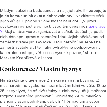
Mladým záleží na budoucnosti a na jejich okolí –
zapojujte
je do komunitních akcí a dobrovolnictví.
Nezklamte však
jejich důvěru, pak se s vámi mazat nebudou. „V práci
očekávají rovnost a volnost. Jsou týmovější než
generace
Y
. Mají ambici vše zorganizovat a zařídit. Úspěch je podle
nich dán spoluprací s ostatními lidmi. Jejich očekávání od
zaměstnavatele jsou vysoká. Jsou nároční na sebe i na
zaměstnavatele a chtějí, aby byli aktivně podporováni v
kariérním postupu; věří si i na vysoké pozice,“ shrnuje
Markéta Kneblíková z Ipsosu.
Konkurence? Vlastní byznys
Na atraktivitě u generace Z získává i vlastní byznys. „Z
mezinárodního výzkumu mezi mladými lidmi ve věku 18 až
25 let vyplývá, že až dvě třetiny z nich nevylučují možnost
rozjezdu vlastního podnikání. Konkrétně 24 % mladých
plánuje vlastní podnikání, dalších 41 % nad tím alespoň
uvažuje. V tom se mladí Češi výrazně neliší od svých