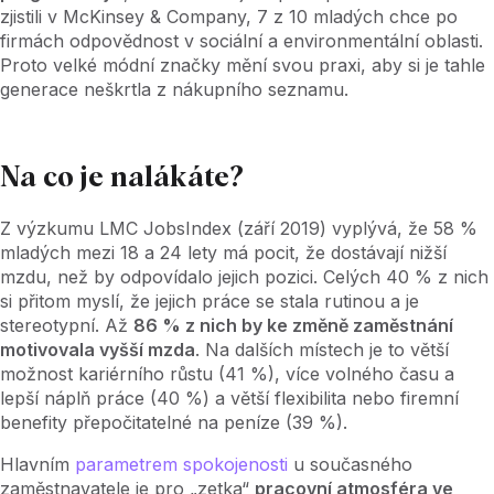
zjistili v McKinsey & Company, 7 z 10 mladých chce po
firmách odpovědnost v sociální a environmentální oblasti.
Proto velké módní značky mění svou praxi, aby si je tahle
generace neškrtla z nákupního seznamu.
Na co je nalákáte?
Z výzkumu LMC JobsIndex (září 2019) vyplývá, že 58 %
mladých mezi 18 a 24 lety má pocit, že dostávají nižší
mzdu, než by odpovídalo jejich pozici. Celých 40 % z nich
si přitom myslí, že jejich práce se stala rutinou a je
stereotypní. Až
86 % z nich by ke změně zaměstnání
motivovala vyšší mzda
. Na dalších místech je to větší
možnost kariérního růstu (41 %), více volného času a
lepší náplň práce (40 %) a větší flexibilita nebo firemní
benefity přepočitatelné na peníze (39 %).
Hlavním
parametrem spokojenosti
u současného
zaměstnavatele je pro „zetka“
pracovní atmosféra ve