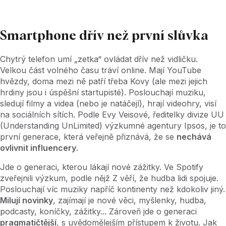
Smartphone dřív než první slůvka
Chytrý telefon umí „zetka“ ovládat dřív než vidličku.
Velkou část volného času tráví online. Mají YouTube
hvězdy, doma mezi ně patří třeba Kovy (ale mezi jejich
hrdiny jsou i úspěšní startupisté). Poslouchají muziku,
sledují filmy a videa (nebo je natáčejí), hrají videohry, visí
na sociálních sítích. Podle Evy Veisové, ředitelky divize UU
(Understanding UnLimited) výzkumné agentury Ipsos, je to
první generace, která veřejně přiznává, že se
nechává
ovlivnit influencery
.
Jde o generaci, kterou lákají nové zážitky. Ve Spotify
zveřejnili výzkum, podle nějž Z věří, že hudba lidi spojuje.
Poslouchají víc muziky napříč kontinenty než kdokoliv jiný.
Milují novinky
, zajímají je nové věci, myšlenky, hudba,
podcasty, koníčky, zážitky... Zároveň jde o generaci
pragmatičtější
, s uvědomělejším přístupem k životu. Jak