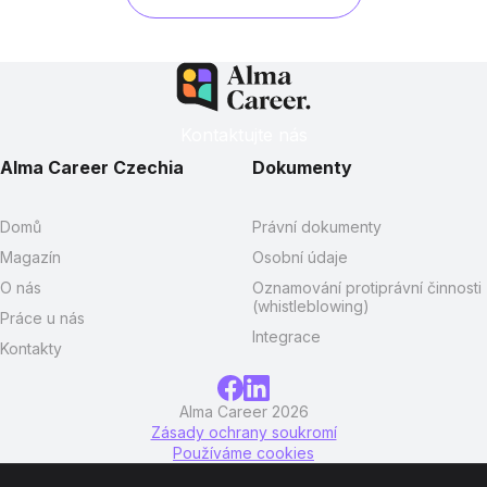
Kontaktujte nás
Alma Career Czechia
Dokumenty
Domů
Právní dokumenty
Magazín
Osobní údaje
O nás
Oznamování protiprávní činnosti
(whistleblowing)
Práce u nás
Integrace
Kontakty
Alma Career 2026
Zásady ochrany soukromí
Používáme cookies