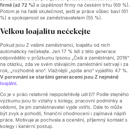
firmě (až 72 %)
a úspěšnost firmy na českém trhu (69 %).
Potom je na řadě skutečnost, jestli je práce vůbec baví (61
%) a spokojenost se zaměstnavatelem (55 %).
Velkou loajalitu nečekejte
Pokud jsou Z vašimi zaměstnanci, loajalitu od nich
automaticky nečekejte. Jen 17 % lidí z této generace
odpovědělo v průzkumu Ipsosu „Češi a zaměstnání, 2018“
na otázku, zda ve svém stávajícím zaměstnání setrvají i za
rok, „rozhodně ano“. Vlažnější „spíše ano“ vyjádřilo 47 %.
V porovnání se staršími generacemi jsou Z nejméně
loajální
.
Co je v práci relativně nejspolehlivěji udrží? Podle stejného
výzkumu jsou to vztahy s kolegy, pracovní podmínky a
vědomí, že jim zaměstnavatel vyjde vstříc. Dále to může
být zvyk a pohodlí, finanční ohodnocení i zajímavá náplň
práce. Motivuje je pochvala a ocenění, příjemný kontakt s
kolegy i kariérní postup.