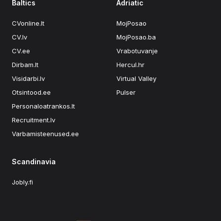
Baltics
Adriatic
CVonline.lt
MojPosao
CV.lv
MojPosao.ba
CV.ee
Vrabotuvanje
Dirbam.lt
Hercul.hr
Visidarbi.lv
Virtual Valley
Otsintood.ee
Pulser
Personaloatrankos.lt
Recruitment.lv
Varbamisteenused.ee
Scandinavia
Jobly.fi