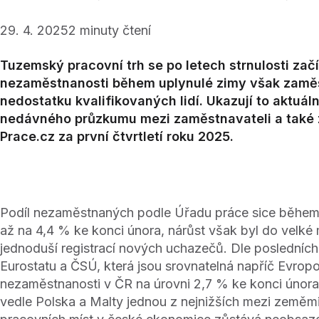
29. 4. 2025
2
minuty čtení
Tuzemský pracovní trh se po letech strnulosti za
nezaměstnanosti během uplynulé zimy však zaměs
nedostatku kvalifikovaných lidí. Ukazují to aktuál
nedávného průzkumu mezi zaměstnavateli a také z
Prace.cz za první čtvrtletí roku 2025.
Podíl nezaměstnaných podle Úřadu práce sice během 
až na 4,4 % ke konci února, nárůst však byl do velké
jednoduší registrací nových uchazečů. Dle posledníc
Eurostatu a ČSÚ, která jsou srovnatelná napříč Evropo
nezaměstnanosti v ČR na úrovni 2,7 % ke konci února
vedle Polska a Malty jednou z nejnižších mezi země