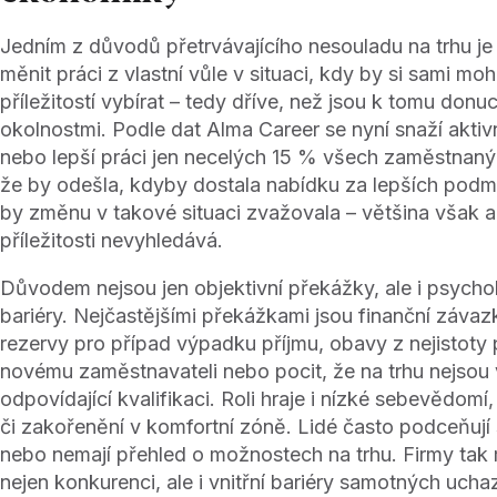
Jedním z důvodů přetrvávajícího nesouladu na trhu je i
měnit práci z vlastní vůle v situaci, kdy by si sami mo
příležitostí vybírat – tedy dříve, než jsou k tomu donu
okolnostmi. Podle dat Alma Career se nyní snaží akti
nebo lepší práci jen necelých 15 % všech zaměstnanýc
že by odešla, kdyby dostala nabídku za lepších podmín
by změnu v takové situaci zvažovala – většina však 
příležitosti nevyhledává.
Důvodem nejsou jen objektivní překážky, ale i psycho
bariéry. Nejčastějšími překážkami jsou finanční závazk
rezervy pro případ výpadku příjmu, obavy z nejistoty 
novému zaměstnavateli nebo pocit, že na trhu nejsou
odpovídající kvalifikaci. Roli hraje i nízké sebevědomí,
či zakořenění v komfortní zóně. Lidé často podceňují
nebo nemají přehled o možnostech na trhu. Firmy tak
nejen konkurenci, ale i vnitřní bariéry samotných uch