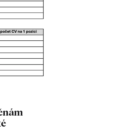
měnám
ké