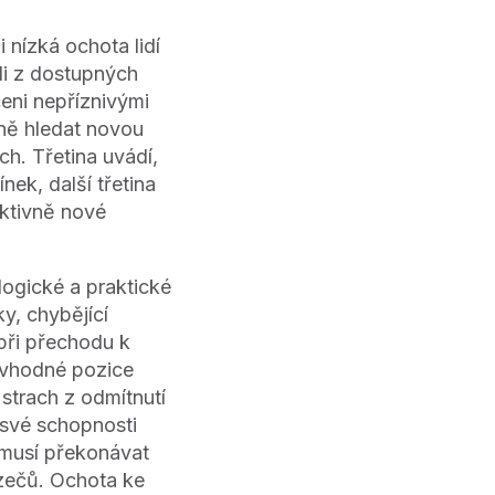
 nízká ochota lidí
hli z dostupných
ceni nepříznivými
vně hledat novou
h. Třetina uvádí,
ek, další třetina
aktivně nové
logické a praktické
y, chybějící
při přechodu k
 vhodné pozice
 strach z odmítnutí
 své schopnosti
 musí překonávat
azečů. Ochota ke