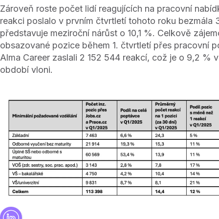
Zároveň roste počet lidí reagujících na pracovní nabí
reakci poslalo v prvním čtvrtletí tohoto roku bezmála 34
představuje meziroční nárůst o 10,1 %. Celkově zájem
obsazované pozice během 1. čtvrtletí přes pracovní po
Alma Career zaslali 2 152 544 reakcí, což je o 9,2 % v
období vloni.