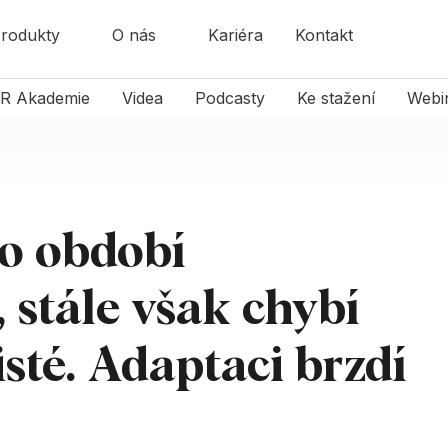
rodukty
O nás
Kariéra
Kontakt
R Akademie
Videa
Podcasty
Ke stažení
Webi
do období
 stále však chybí
isté. Adaptaci brzdí