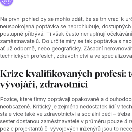
Na první pohled by se mohlo zdát, že se trh vrací k ur
neuspokojená poptávka se neprohlubuje, dostupných
postupně přibývá. Ti však často nenaplňují očekávání
zaměstnavatelů. Do určité míry se tak poptávka s na
ať už odborně, nebo geograficky. Zásadní nerovnová
technických profesích, zdravotnictví a ve specializov
Krize kvalifikovaných profesí: t
vývojáři, zdravotníci
Pozice, které firmy poptávají opakovaně a dlouhodobě
neobsazené. Kritický je zejména nedostatek lidí v te
stále více také ve zdravotnictví a sociální péči – třeba
sester dostanou zaměstnavatelé v průměru pouze 4 re
pozic projektantů či vývojových inženýrů jsou to nece