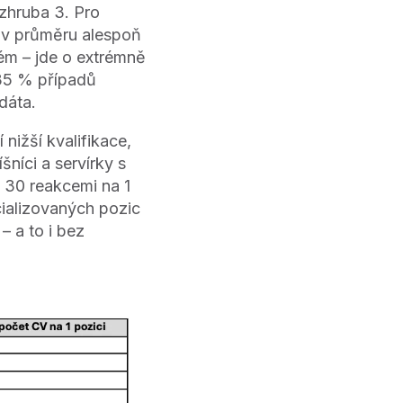
 zhruba 3. Pro
 v průměru alespoň
ém – jde o extrémně
 35 % případů
dáta.
nižší kvalifikace,
níci a servírky s
a 30 reakcemi na 1
cializovaných pozic
– a to i bez