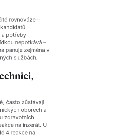
čité rovnováze –
 kandidátů
 a potřeby
bídkou nepotkává –
ha panuje zejména v
aných službách.
echnici,
, často zůstávají
chnických oborech a
 u zdravotních
akce na inzerát. U
lé 4 reakce na