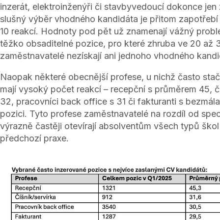
inzerát, elektroinženýři či stavbyvedoucí dokonce jen
slušný výběr vhodného kandidáta je přitom zapotřebí
10 reakcí. Hodnoty pod pět už znamenají vážný probl
těžko obsaditelné pozice, pro které zhruba ve 20 až
zaměstnavatelé nezískají ani jednoho vhodného kandi
Naopak některé obecnější profese, u nichž často stačí 
mají vysoký počet reakcí – recepční s průměrem 45, číš
32, pracovníci back office s 31 či fakturanti s bezmál
pozici. Tyto profese zaměstnavatelé na rozdíl od spe
výrazně častěji otevírají absolventům všech typů škol 
předchozí praxe.