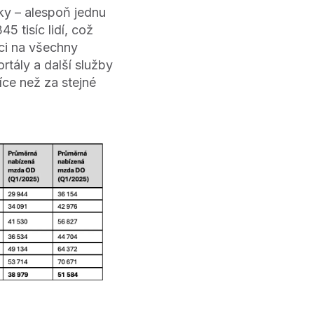
dky – alespoň jednu
5 tisíc lidí, což
ci na všechny
rtály a další služby
íce než za stejné