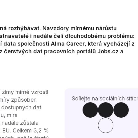
číná rozhýbávat. Navzdory mírnému nárůstu
tnavatelé i nadále čelí dlouhodobému problému:
ní data společnosti Alma Career, která vycházejí z
 čerstvých dat pracovních portálů Jobs.cz a
zimy mírně vzrostl
Sdílejte na sociálních sítíc
 míry způsoben
h dostupných dat
u, míra
 nadále zůstala
mi EU. Celkem 3,2 %