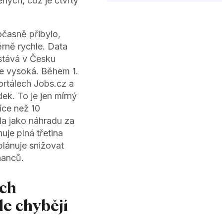
ých, což je čtvrtý
očasně přibylo,
ěrně rychle. Data
stává v Česku
le vysoká. Během 1.
ortálech Jobs.cz a
k. To je jen mírný
íce než 10
la jako náhradu za
uje plná třetina
lánuje snižovat
tnanců.
ích
le chybějí