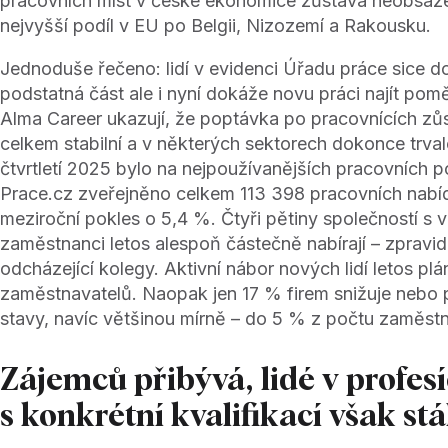
pracovních míst v české ekonomice zůstává neobsazen
nejvyšší podíl v EU po Belgii, Nizozemí a Rakousku.
Jednoduše řečeno: lidí v evidenci Úřadu práce sice d
podstatná část ale i nyní dokáže novu práci najít pom
Alma Career ukazují, že poptávka po pracovnících zů
celkem stabilní a v některých sektorech dokonce trva
čtvrtletí 2025 bylo na nejpoužívanějších pracovních p
Prace.cz zveřejněno celkem 113 398 pracovních nabíde
meziroční pokles o 5,4 %. Čtyři pětiny společností s v
zaměstnanci letos alespoň částečně nabírají – zpravid
odcházející kolegy. Aktivní nábor nových lidí letos plán
zaměstnavatelů. Naopak jen 17 % firem snižuje nebo p
stavy, navíc většinou mírně – do 5 % z počtu zaměs
Zájemců přibývá, lidé v profes
s konkrétní kvalifikací však stá