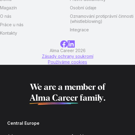
Magazín
Osobní údaje
O nás
Oznamování protiprávní činnosti
(whistleblowing)
Práce u nás
Integrace
Kontakty
Alma Career 2026
Zásady ochrany soukromí
Používáme cookies
We are a member of
Alma Career
family.
Central Europe