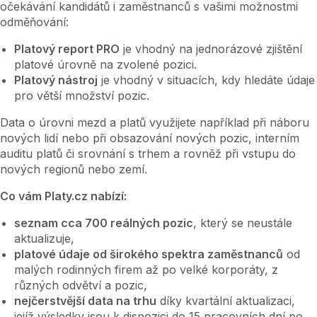
očekávání kandidátů i zaměstnanců s vašimi možnostmi
odměňování:
Platový report PRO
je vhodný na jednorázové zjištění
platové úrovně na zvolené pozici.
Platový nástroj
je vhodný v situacích, kdy hledáte údaje
pro větší množství pozic.
Data o úrovni mezd a platů využijete například při náboru
nových lidí nebo při obsazování nových pozic, interním
auditu platů či srovnání s trhem a rovněž při vstupu do
nových regionů nebo zemí.
Co vám Platy.cz nabízí:
seznam cca 700 reálných pozic
, který se neustále
aktualizuje,
platové údaje od širokého spektra zaměstnanců
od
malých rodinných firem až po velké korporáty, z
různých odvětví a pozic,
nejčerstvější data na trhu
díky kvartální aktualizaci,
jejíž výsledky jsou k dispozici do 15 pracovních dní po