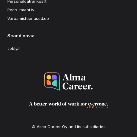
Personaloatrankos.lt
Recruitment.lv
Varbamisteenused.ee
Scandinavia
Jobly.fi
A better world of work for
everyone
.
© Alma Career Oy and its subsidiaries