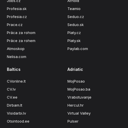
Jobs.cz
Arnold
Profesia.sk
Teamio
Profesia.cz
Seduo.cz
Prace.cz
Seduo.sk
Práca za rohom
Platy.cz
Práce za rohem
Platy.sk
Atmoskop
Paylab.com
Nelisa.com
Baltics
Adriatic
CVonline.lt
MojPosao
CV.lv
MojPosao.ba
CV.ee
Vrabotuvanje
Dirbam.lt
Hercul.hr
Visidarbi.lv
Virtual Valley
Otsintood.ee
Pulser