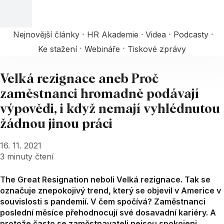
Nejnovější články
HR Akademie
Videa
Podcasty
Ke stažení
Webináře
Tiskové zprávy
Velká rezignace aneb Proč
zaměstnanci hromadně podávají
výpovědi, i když nemají vyhlédnutou
žádnou jinou práci
16. 11. 2021
3
minuty čtení
The Great Resignation neboli Velká rezignace. Tak se
označuje znepokojivý trend, který se objevil v Americe v
souvislosti s pandemií. V čem spočívá? Zaměstnanci
poslední měsíce přehodnocují své dosavadní kariéry. A
protože často se zaměstnavateli nejsou spokojeni,