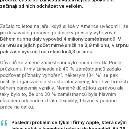
začínají od nich odcházet ve velkém.
Začalo to letos na jaře, když si lidé v Americe uvědomili, že
jim dosavadní pracovní podmínky přestaly vyhovovat.
Během dubna daly výpověď 4 miliony zaměstnanců. V
červnu se jejich počet mírně snížil na 3,9 milionu, v srpnu
pak zase vyskočil na rekordní 4,3 milionu.
Důvodů ke změně zaměstnání bylo hned několik. Podle
průzkumu firmy Limeade až 40 % zaměstnanců začalo
pociťovat příznaky vyhoření, některým (34 %) se pak
nelíbily organizační a strukturální změny, které ve firmách
během pandemie vznikly. Neméně důležitou zprávou ale
taky bylo to, že pro 20 % zaměstnanců byla hlavním
důvodem odchodu i ztráta flexibility, hlavně v podobě
práce na dálku.
Poslední problém se týkal i firmy Apple, která svým
lidem nařídila kompletní návrat do kanceláří. Až 36