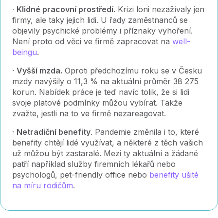
·
Klidné pracovní prostředí
. Krizi loni nezažívaly jen
firmy, ale taky jejich lidi. U řady zaměstnanců se
objevily psychické problémy i příznaky vyhoření.
Není proto od věci ve firmě zapracovat na
well-
beingu
.
·
Vyšší mzda.
Oproti předchozímu roku se v Česku
mzdy navýšily o 11,3 % na aktuální průměr 38 275
korun. Nabídek práce je teď navíc tolik, že si lidi
svoje platové podmínky můžou vybírat. Takže
zvažte, jestli na to ve firmě nezareagovat.
·
Netradiční benefity
. Pandemie změnila i to, které
benefity chtějí lidé využívat, a některé z těch vašich
už můžou být zastaralé. Mezi ty aktuální a žádané
patří například služby firemních lékařů nebo
psychologů, pet-friendly office nebo
benefity ušité
na míru rodičům
.