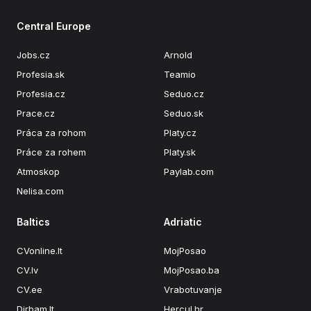
Central Europe
Jobs.cz
Arnold
Profesia.sk
Teamio
Profesia.cz
Seduo.cz
Prace.cz
Seduo.sk
Práca za rohom
Platy.cz
Práce za rohem
Platy.sk
Atmoskop
Paylab.com
Nelisa.com
Baltics
Adriatic
CVonline.lt
MojPosao
CV.lv
MojPosao.ba
CV.ee
Vrabotuvanje
Dirbam.lt
Hercul.hr