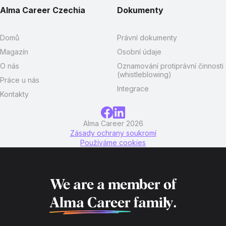
Alma Career Czechia
Dokumenty
Domů
Právní dokumenty
Magazín
Osobní údaje
O nás
Oznamování protiprávní činnosti
(whistleblowing)
Práce u nás
Integrace
Kontakty
Alma Career 2026
Zásady ochrany soukromí
Používáme cookies
We are a member of
Alma Career
family.