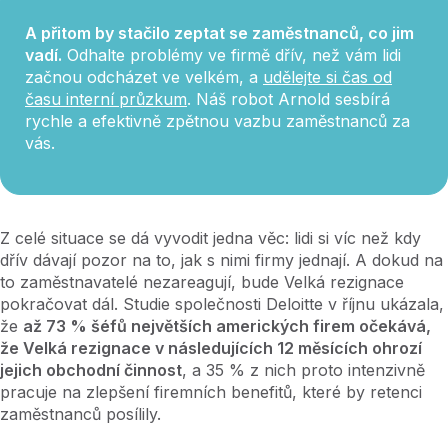
A přitom by stačilo zeptat se zaměstnanců, co jim
vadí.
Odhalte problémy ve firmě dřív, než vám lidi
začnou odcházet ve velkém, a
udělejte si čas od
času interní průzkum
. Náš robot Arnold sesbírá
rychle a efektivně zpětnou vazbu zaměstnanců za
vás.
Z celé situace se dá vyvodit jedna věc: lidi si víc než kdy
dřív dávají pozor na to, jak s nimi firmy jednají. A dokud na
to zaměstnavatelé nezareagují, bude Velká rezignace
pokračovat dál. Studie společnosti Deloitte v říjnu ukázala,
že
až 73 % šéfů největších amerických firem očekává,
že Velká rezignace v následujících 12 měsících ohrozí
jejich obchodní činnost
, a 35 % z nich proto intenzivně
pracuje na zlepšení firemních benefitů, které by retenci
zaměstnanců posílily.