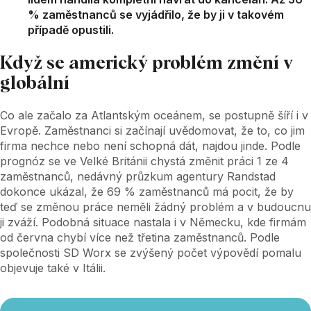
% zaměstnanců se vyjádřilo, že by ji v takovém
případě opustili.
Když se americký problém změní v
globální
Co ale začalo za Atlantským oceánem, se postupně šíří i v
Evropě. Zaměstnanci si začínají uvědomovat, že to, co jim
firma nechce nebo není schopná dát, najdou jinde. Podle
prognóz se ve Velké Británii chystá změnit práci 1 ze 4
zaměstnanců, nedávný průzkum agentury Randstad
dokonce ukázal, že 69 % zaměstnanců má pocit, že by
teď se změnou práce neměli žádný problém a v budoucnu
ji zváží. Podobná situace nastala i v Německu, kde firmám
od června chybí více než třetina zaměstnanců. Podle
společnosti ​​SD Worx se zvýšený počet výpovědí pomalu
objevuje také v Itálii.