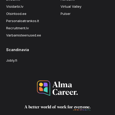
Visidarbi.lv
Virtual Valley
Otsintood.ee
Pulser
Personaloatrankos.lt
Recruitment.lv
Varbamisteenused.ee
Scandinavia
Jobly.fi
A better world of work for
everyone
.