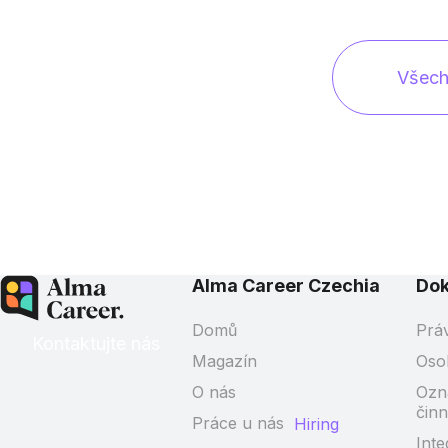
Všech
Alma Career Czechia
Do
Domů
Prá
Kontaktujte nás
Magazín
Oso
O nás
Ozn
činn
Práce u nás
Hiring
Inte