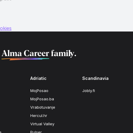
okies
f
Alma Career
family.
Adriatic
Scandinavia
MojPosao
Jobly.fi
MojPosao.ba
Vrabotuvanje
Hercul.hr
Virtual Valley
e
Pulser