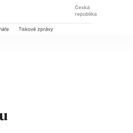
Kontaktujte
Česká
nás
republika
náře
Tiskové zprávy
 u