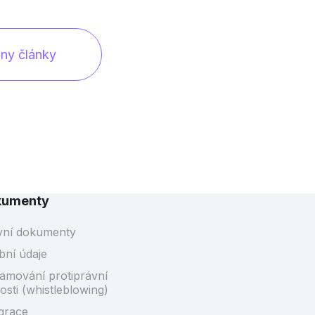
ny články
kumenty
vní dokumenty
bní údaje
amování protiprávní
osti (whistleblowing)
grace