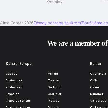
Kontakty
Alma Career 2026
Zásady ochrany soukromí
Používáme co
We are a member o
Central Europe
Baltics
Jobs.cz
Arnold
CVonline.lt
Profesia.sk
Teamio
CV.lv
Profesia.cz
Seduo.cz
CV.ee
Prace.cz
Seduo.sk
Dirbam.lt
Práca za rohom
Platy.cz
Visidarbi.lv
Práce za rohem
Platy.sk
Otsintood.e