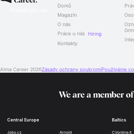
Domů
Prá
Kontaktujte nás
Magazín
Oso
O nás
Ozn
činn
Práce u nás
Hiring
Inte
Kontakty
Alma Career 2026
Zásady ochrany soukromí
Používáme co
We are a member o
Central Europe
Baltics
Jobs.cz
Arnold
CVonline.lt