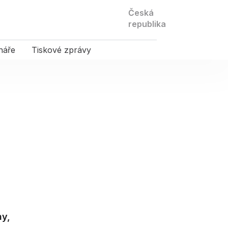
Kontaktujte
Česká
nás
republika
náře
Tiskové zprávy
ny,