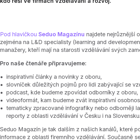
kdo řeší ve firmách vzdělávání a rozvoj.
Pod hlavičkou
Seduo Magazínu
najdete nejrůznější
zejména na L&D specialisty (learning and developmen
manažery, kteří mají na starosti vzdělávání svých za
Pro naše čtenáře připravujeme:
inspirativní články a novinky z oboru,
slovníček důležitých pojmů pro lidi zabývající se v
podcast, kde budeme zpovídat odborníky z oboru,
videoformát, kam budeme zvát inspirativní osobnost
tematicky zpracované infografiky nebo odborněji 
reporty z oblasti vzdělávání v Česku i na Slovensku
Seduo Magazín je tak dalším z našich kanálů, které po
informace z oblasti firemního vzdělávání. Současně s