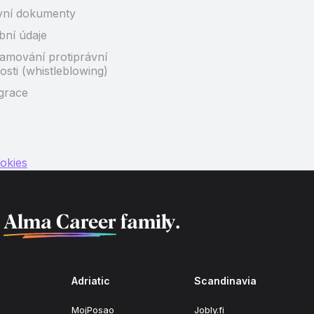
vní dokumenty
bní údaje
amování protiprávní
osti (whistleblowing)
grace
okies
f
Alma Career
family.
Adriatic
Scandinavia
MojPosao
Jobly.fi