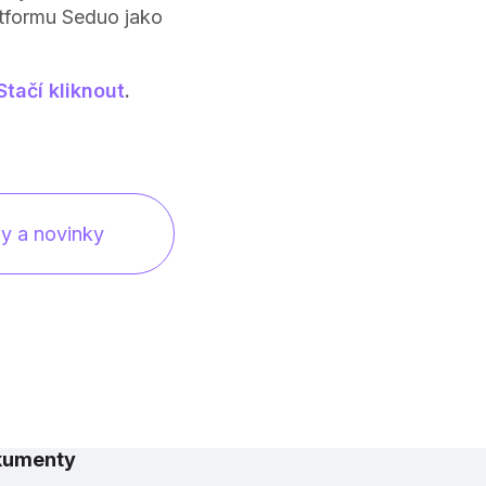
atformu Seduo jako
Stačí kliknout
.
py a novinky
kumenty