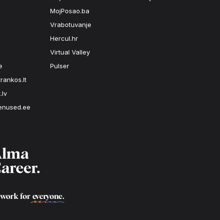
MojPosao.ba
Vrabotuvanje
Hercul.hr
Virtual Valley
e
Pulser
rankos.lt
.lv
enused.ee
 work for
everyone
.