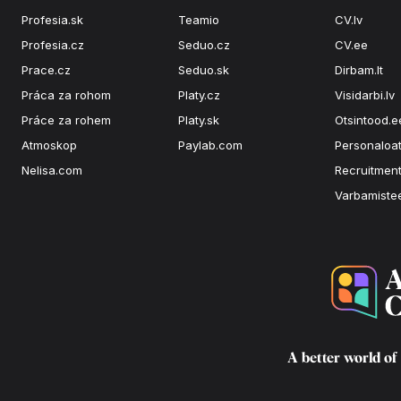
Profesia.sk
Teamio
CV.lv
Profesia.cz
Seduo.cz
CV.ee
Prace.cz
Seduo.sk
Dirbam.lt
Práca za rohom
Platy.cz
Visidarbi.lv
Práce za rohem
Platy.sk
Otsintood.e
Atmoskop
Paylab.com
Personaloat
Nelisa.com
Recruitment
Varbamiste
A better world of