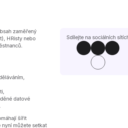
 obsah zaměřený
Sdílejte na sociálních sítíc
t), HRisty nebo
městnanců.
zděláváním,
i,
laděné datové
.
máhají šířit
e nyní můžete setkat