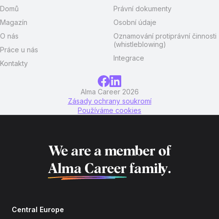
Domů
Právní dokumenty
Magazín
Osobní údaje
O nás
Oznamování protiprávní činnosti
(whistleblowing)
Práce u nás
Integrace
Kontakty
Alma Career 2026
Zásady ochrany soukromí
Používáme cookies
We are a member of
Alma Career
family.
Central Europe