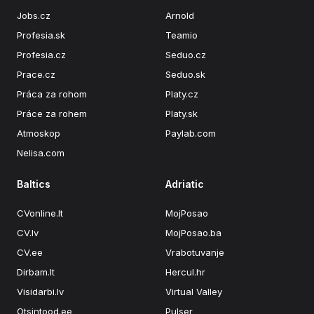
Jobs.cz
Arnold
Profesia.sk
Teamio
Profesia.cz
Seduo.cz
Prace.cz
Seduo.sk
Práca za rohom
Platy.cz
Práce za rohem
Platy.sk
Atmoskop
Paylab.com
Nelisa.com
Baltics
Adriatic
CVonline.lt
MojPosao
CV.lv
MojPosao.ba
CV.ee
Vrabotuvanje
Dirbam.lt
Hercul.hr
Visidarbi.lv
Virtual Valley
Otsintood.ee
Pulser