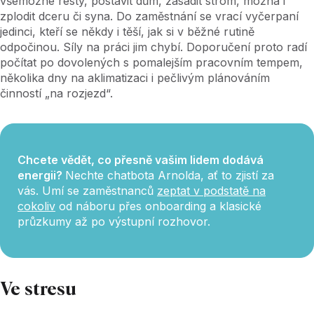
všemožné resty, postavit dům, zasadit strom, možná i
zplodit dceru či syna. Do zaměstnání se vrací vyčerpaní
jedinci, kteří se někdy i těší, jak si v běžné rutině
odpočinou. Síly na práci jim chybí. Doporučení proto radí
počítat po dovolených s pomalejším pracovním tempem,
několika dny na aklimatizaci i pečlivým plánováním
činností „na rozjezd“.
Chcete vědět, co přesně vašim lidem dodává
energii?
Nechte chatbota Arnolda, ať to zjistí za
vás. Umí se zaměstnanců
zeptat v podstatě na
cokoliv
od náboru přes onboarding a klasické
průzkumy až po výstupní rozhovor.
Ve stresu