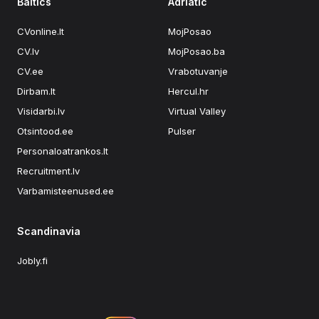
Baltics
Adriatic
CVonline.lt
MojPosao
CV.lv
MojPosao.ba
CV.ee
Vrabotuvanje
Dirbam.lt
Hercul.hr
Visidarbi.lv
Virtual Valley
Otsintood.ee
Pulser
Personaloatrankos.lt
Recruitment.lv
Varbamisteenused.ee
Scandinavia
Jobly.fi