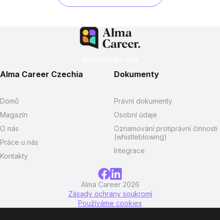
Kontaktujte nás
Alma Career Czechia
Dokumenty
Domů
Právní dokumenty
Magazín
Osobní údaje
O nás
Oznamování protiprávní činnosti
(whistleblowing)
Práce u nás
Integrace
Kontakty
Alma Career 2026
Zásady ochrany soukromí
Používáme cookies