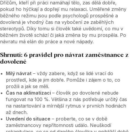
Dříčům, kteří při práci namáhají tělo, zas dělá dobře,
pokud ho hýčkají a dopřejí mu relaxaci. Uměřené změny
běžného režimu jsou podle psychologů prospěšné a
dovolená je vhodný čas na vybočení ze zaběhlých
stereotypů. Díky tomu si člověk také uvědomí, co mu v
běžném životě schází či jaká změna by mu prospěla. Po
návratu má elán do práce a nové nápady.
Shrnutí: 6 pravidel pro návrat zaměstnance z
dovolené
Milý návrat
– vždy zabere, když se lidé vrací do
prostředí, kde je jim dobře. Pomůže i zájem o to, co
prožili a jak se měli.
Čas na aklimatizaci
– člověk po dovolené nebude
fungovat na 100 %. Většina z nás potřebuje určitý čas
na nastartování a mírnější rytmus v prvních hodinách
až dnech.
Uvedení do situace
– proberte, co se v době
zaměstnancovy nepřítomnosti událo. Neuškodí
rekapitulace, co se od daného člověka v nejbližší době