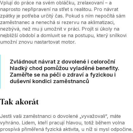
Vplují do práce na svém obláčku, zrelaxovaní – a
naprosto nepřipravení na střet s realitou. Pro návrat
zpátky je potřeba určitý čas. Pokud s ním nepočítá sám
zaměstnanec a nenechá si rezervu na aklimatizaci,
nezbývá, než mu ji umožnit v práci. Projít si úkoly na
nejbližší období a domluvit se na postupu, který snílkovi
umožní znovu nastartovat motor.
Zvládnout návrat z dovolené i celoroční
hladký chod pomůžou vyladěné benefity.
Zaměřte se na péči o zdraví a fyzickou i
duševní kondici zaměstnanců
Tak akorát
Jestli vaši zaměstnanci o dovolené „vyvažovali“, máte
vyhráno. Lidem, kteří pracují hlavou, totiž během volna
prospívá přiměřená fyzická aktivita, u níž si mysl odpočine.