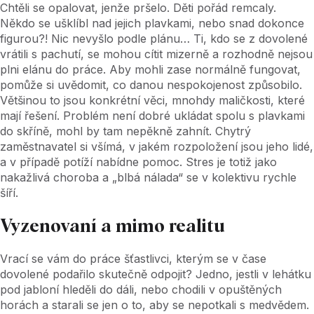
Chtěli se opalovat, jenže pršelo. Děti pořád remcaly.
Někdo se ušklíbl nad jejich plavkami, nebo snad dokonce
figurou?! Nic nevyšlo podle plánu… Ti, kdo se z dovolené
vrátili s pachutí, se mohou cítit mizerně a rozhodně nejsou
plni elánu do práce. Aby mohli zase normálně fungovat,
pomůže si uvědomit, co danou nespokojenost způsobilo.
Většinou to jsou konkrétní věci, mnohdy maličkosti, které
mají řešení. Problém není dobré ukládat spolu s plavkami
do skříně, mohl by tam nepěkně zahnít. Chytrý
zaměstnavatel si všímá, v jakém rozpoložení jsou jeho lidé,
a v případě potíží nabídne pomoc. Stres je totiž jako
nakažlivá choroba a „blbá nálada“ se v kolektivu rychle
šíří.
Vyzenovaní a mimo realitu
Vrací se vám do práce šťastlivci, kterým se v čase
dovolené podařilo skutečně odpojit? Jedno, jestli v lehátku
pod jabloní hleděli do dáli, nebo chodili v opuštěných
horách a starali se jen o to, aby se nepotkali s medvědem.