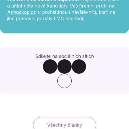
a přitáhněte nové kandidáty.
Váš firemní profil na
Atmoskop.cz
si prohlédnou i návštěvníci, kteří na
jiné pracovní portály LMC nechodí.
Sdílejte na sociálních sítích
Všechny články