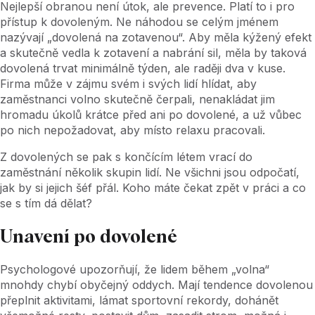
Nejlepší obranou není útok, ale prevence. Platí to i pro
přístup k dovoleným. Ne náhodou se celým jménem
nazývají „dovolená na zotavenou“. Aby měla kýžený efekt
a skutečně vedla k zotavení a nabrání sil, měla by taková
dovolená trvat minimálně týden, ale raději dva v kuse.
Firma může v zájmu svém i svých lidí hlídat, aby
zaměstnanci volno skutečně čerpali, nenakládat jim
hromadu úkolů krátce před ani po dovolené, a už vůbec
po nich nepožadovat, aby místo relaxu pracovali.
Z dovolených se pak s končícím létem vrací do
zaměstnání několik skupin lidí. Ne všichni jsou odpočatí,
jak by si jejich šéf přál. Koho máte čekat zpět v práci a co
se s tím dá dělat?
Unavení po dovolené
Psychologové upozorňují, že lidem během „volna“
mnohdy chybí obyčejný oddych. Mají tendence dovolenou
přeplnit aktivitami, lámat sportovní rekordy, dohánět