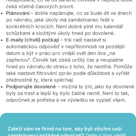
čeká včetně časových priorit.
Plánování
– dobře naplánujte, co se bude dít ve dnech
po návratu, jaké úkoly má zaměstnanec řešit v
konkrétních krocích. Není dobré plnit mu kalendář
schůzkami a složitými úkoly hned po dovolené.
E-maily (chvíli) počkají
– trik radí nastavit si
automatickou odpověď v nepřítomnosti na pozdější
datum a být v práci pro vnější svět den dva „na
zapřenou“. Člověk tak získá určitý čas a neupadne
hned po návratu do stresu z toho, že nestíhá. Pomůže
také nastavit filtrování zpráv podle důležitosti a vyřídit
přednostně ty, které spěchají.
Podporujte dovolené
– možná to zní, jako by dovolené
byly za trest a lepší by bylo žádné nemít. Není to tak,
odpočinek je potřeba a ve výsledku se vyplatí všem.
Záleží vám ve firmě na tom, aby byli všichni vaši
zaměstnanci pořádně odpočatí?
Dejte o tom vědět