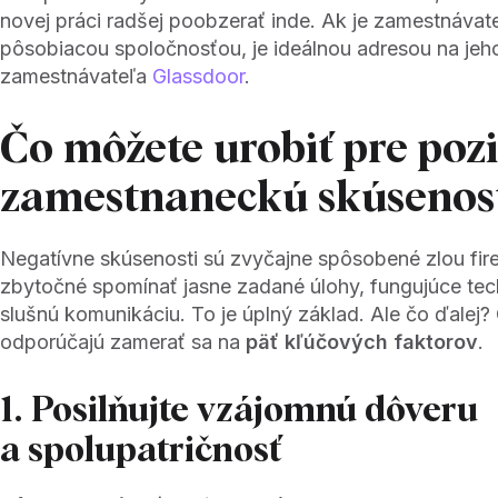
novej práci radšej poobzerať inde. Ak je zamestnávat
pôsobiacou spoločnosťou, je ideálnou adresou na jeh
zamestnávateľa
Glassdoor
.
Čo môžete urobiť pre poz
zamestnaneckú skúsenos
Negatívne skúsenosti sú zvyčajne spôsobené zlou fir
zbytočné spomínať jasne zadané úlohy, fungujúce tec
slušnú komunikáciu. To je úplný základ. Ale čo ďalej?
odporúčajú zamerať sa na
päť kľúčových faktorov
.
1. Posilňujte vzájomnú dôveru
a spolupatričnosť