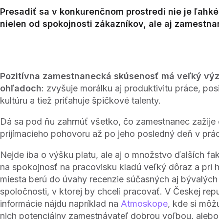
Presadiť sa v konkurenčnom prostredí nie je ľahké
nielen od spokojnosti zákazníkov, ale aj zamestna
Pozitívna zamestnanecká skúsenosť má veľký v
ohľadoch
: zvyšuje morálku aj produktivitu práce, pos
kultúru a tiež priťahuje špičkové talenty.
Dá sa pod ňu zahrnúť všetko, čo zamestnanec zažije 
prijímacieho pohovoru až po jeho posledný deň v prác
Nejde iba o výšku platu, ale aj o množstvo ďalších fa
na spokojnosť na pracovisku kladú veľký dôraz a pri 
miesta berú do úvahy recenzie súčasných aj bývalýc
spoločnosti, v ktorej by chceli pracovať. V Českej repu
informácie nájdu napríklad na
Atmoskope
, kde si môžu
nich potenciálny zamestnávateľ dobrou voľbou, alebo 