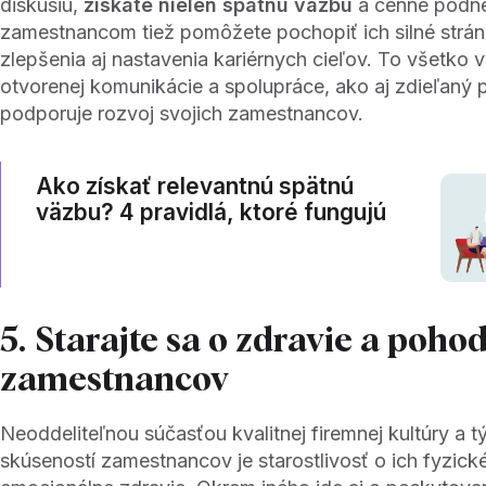
diskusiu,
získate nielen spätnú väzbu
a cenné podne
zamestnancom tiež pomôžete pochopiť ich silné stránk
zlepšenia aj nastavenia kariérnych cieľov. To všetko v
otvorenej komunikácie a spolupráce, ako aj zdieľaný 
podporuje rozvoj svojich zamestnancov.
Ako získať relevantnú spätnú
väzbu? 4 pravidlá, ktoré fungujú
5. Starajte sa o zdravie a poho
zamestnancov
Neoddeliteľnou súčasťou kvalitnej firemnej kultúry a t
skúseností zamestnancov je starostlivosť o ich fyzick