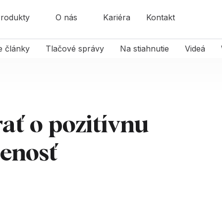
rodukty
O nás
Kariéra
Kontakt
e články
Tlačové správy
Na stiahnutie
Videá
rať o pozitívnu
enosť