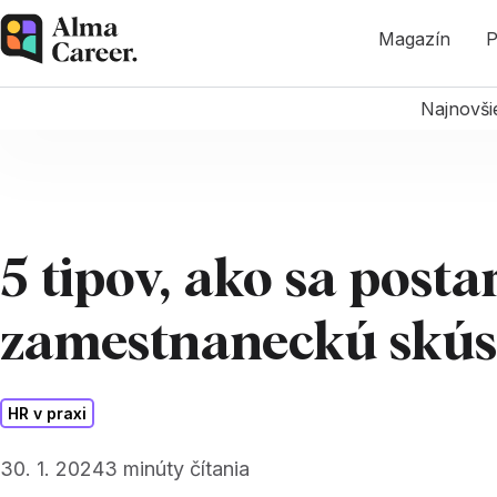
Magazín
P
Najnovši
5 tipov, ako sa posta
zamestnaneckú skús
HR v praxi
30. 1. 2024
3
minúty čítania