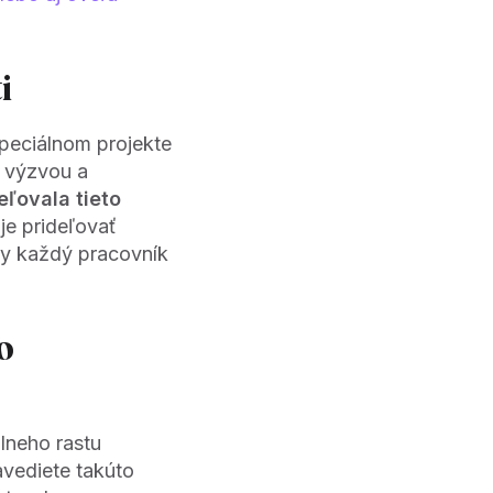
i
špeciálnom projekte
u výzvou a
ľovala tieto
 je prideľovať
aby každý pracovník
o
lneho rastu
avediete takúto