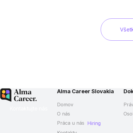
Všet
Alma Career Slovakia
Do
Domov
Prá
Kontaktujte nás
O nás
Oso
Práca u nás
Hiring
Kontakty