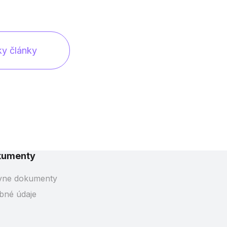
ky články
kumenty
vne dokumenty
bné údaje