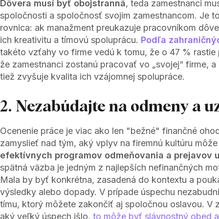
Dôvera musí byť obojstranná
, teda zamestnanci mu
spoločnosti a spoločnosť svojim zamestnancom. Je t
rovnica: ak manažment preukazuje pracovníkom dôver
ich kreativitu a tímovú spoluprácu.
Podľa zahraničný
takéto vzťahy vo firme vedú k tomu, že o 47 % rasti
že zamestnanci zostanú pracovať vo „svojej“ firme, a
tiež zvyšuje kvalita ich vzájomnej spolupráce.
2. Nezabúdajte na odmeny a u
Ocenenie práce je viac ako len "bežné" finančné ohod
zamyslieť nad tým, aký vplyv na firemnú kultúru môž
efektívnych programov odmeňovania a prejavov 
spätná väzba je jedným z najlepších nefinančných mo
Mala by byť konkrétna, zasadená do kontextu a pouk
výsledky alebo dopady. V prípade úspechu nezabudnit
tímu, ktorý môžete zakončiť aj spoločnou oslavou. V z
aký veľký úspech išlo,
to môže byť slávnostný obed a