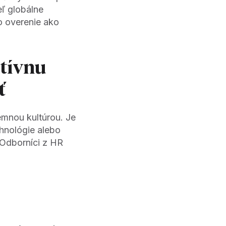
eľ globálne
o overenie ako
itívnu
ť
emnou kultúrou. Je
hnológie alebo
 Odborníci z HR