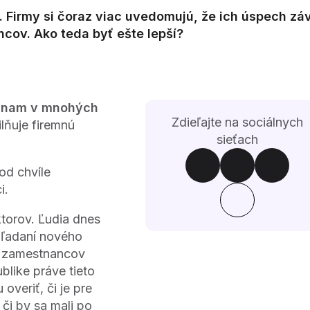
. Firmy si čoraz viac uvedomujú, že ich úspech záv
ncov. Ako teda byť ešte lepší?
ýznam v mnohých
Zdieľajte na sociálnych
ilňuje firemnú
sieťach
od chvíle
i.
ktorov. Ľudia dnes
hľadaní nového
h zamestnancov
blike práve tieto
 overiť, či je pre
či by sa mali po