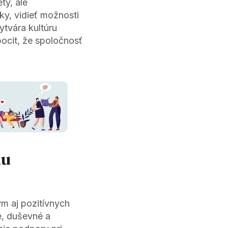
ty, ale
y, vidieť možnosti
ytvára kultúru
pocit, že spoločnosť
du
ým aj pozitívnych
é, duševné a