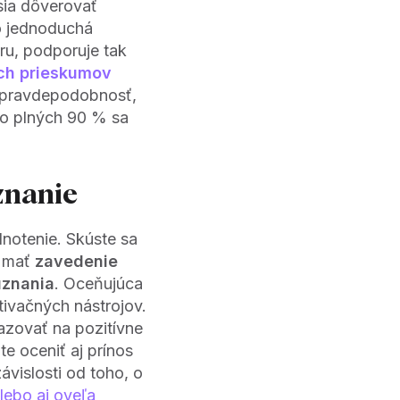
sia dôverovať
o jednoduchá
u, podporuje tak
ch prieskumov
e pravdepodobnosť,
 o plných 90 % sa
znanie
notenie. Skúste sa
e mať
zavedenie
uznania
. Oceňujúca
tivačných nástrojov.
azovať na pozitívne
e oceniť aj prínos
ávislosti od toho, o
lebo aj oveľa