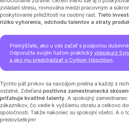
emocionálne zdravie. Okrem iného ide aj o poskytova
zvládaní stresu, rovnováha medzi pracovným a súkr
poskytovanie príležitostí na osobný rast.
Tieto invest
riziko vyhorenia, odchodu talentov a straty produk
Premýšľate, ako u vás začať s podporou duševné
Odporučte svojim ľuďom praktický
videokurz Syn
a ako mu predchádzať s Cyrilom Höschlom
.
Týchto päť prvkov sa navzájom prelína a každý z nic
ostatné. Zdieľaná
pozitívna zamestnanecká skúsen
priťahuje kvalitné talenty
. A spokojný zamestnanec
zákazníkov, čo vedie k vyššiemu obratu a celkovo 
spoločnosti. Takže nakoniec sú spokojní všetci. A o t
predovšetkým!