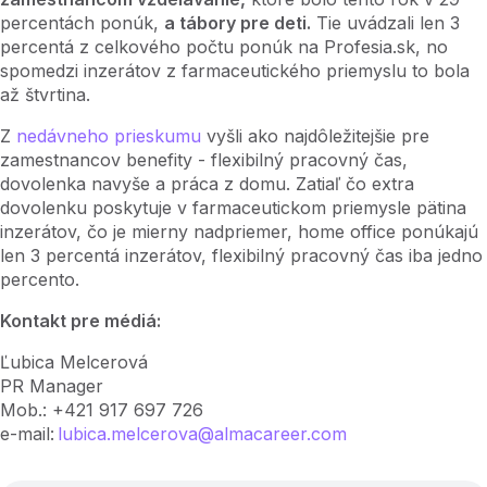
percentách ponúk,
a tábory pre deti.
Tie uvádzali len 3
percentá z celkového počtu ponúk na Profesia.sk, no
spomedzi inzerátov z farmaceutického priemyslu to bola
až štvrtina.
Z
nedávneho prieskumu
vyšli ako najdôležitejšie pre
zamestnancov benefity - flexibilný pracovný čas,
dovolenka navyše a práca z domu. Zatiaľ čo extra
dovolenku poskytuje v farmaceutickom priemysle pätina
inzerátov, čo je mierny nadpriemer, home office ponúkajú
len 3 percentá inzerátov, flexibilný pracovný čas iba jedno
percento.
Kontakt pre médiá:
Ľubica Melcerová
PR Manager
Mob.: +421 917 697 726
e-mail:
lubica.melcerova@almacareer.com