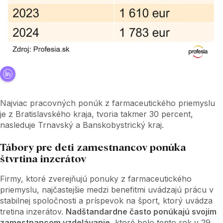
Najviac pracovných ponúk z farmaceutického priemyslu
je z Bratislavského kraja, tvoria takmer 30 percent,
nasleduje Trnavský a Banskobystrický kraj.
Tábory pre deti zamestnancov ponúka
štvrtina inzerátov
Firmy, ktoré zverejňujú ponuky z farmaceutického
priemyslu, najčastejšie medzi benefitmi uvádzajú prácu v
stabilnej spoločnosti a príspevok na šport, ktorý uvádza
tretina inzerátov.
Nadštandardne často ponúkajú svojim
zamestnancom vzdelávanie,
ktoré bolo tento rok v 29