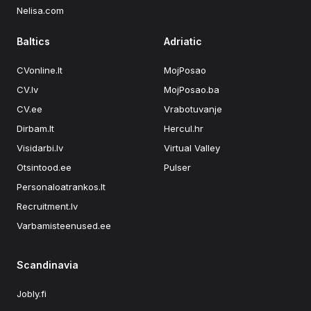
Nelisa.com
Baltics
Adriatic
CVonline.lt
MojPosao
CV.lv
MojPosao.ba
CV.ee
Vrabotuvanje
Dirbam.lt
Hercul.hr
Visidarbi.lv
Virtual Valley
Otsintood.ee
Pulser
Personaloatrankos.lt
Recruitment.lv
Varbamisteenused.ee
Scandinavia
Jobly.fi