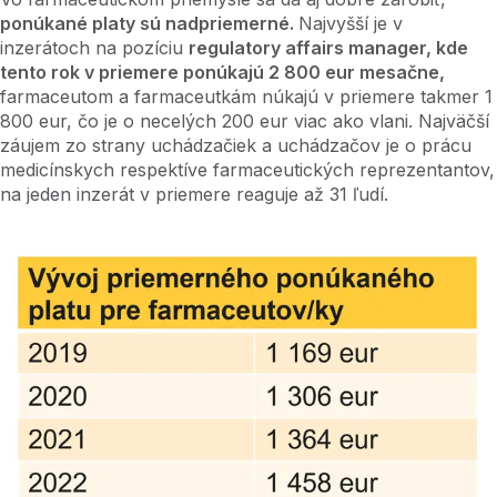
ponúkané platy sú nadpriemerné.
Najvyšší je v
inzerátoch na pozíciu
regulatory affairs manager, kde
tento rok v priemere ponúkajú 2 800 eur mesačne,
farmaceutom a farmaceutkám núkajú v priemere takmer 1
800 eur, čo je o necelých 200 eur viac ako vlani. Najväčší
záujem zo strany uchádzačiek a uchádzačov je o prácu
medicínskych respektíve farmaceutických reprezentantov,
na jeden inzerát v priemere reaguje až 31 ľudí.