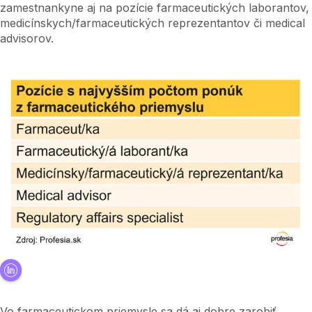
zamestnankyne aj na pozície farmaceutických laborantov,
medicínskych/farmaceutických reprezentantov či medical
advisorov.
Vo farmaceutickom priemysle sa dá aj dobre zarobiť,