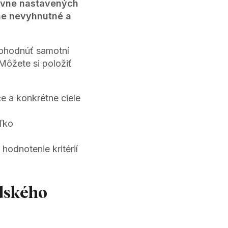
ávne nastavených
čne nevyhnutné a
dohodnúť samotní
Môžete si položiť
ce a konkrétne ciele
ľko
 hodnotenie kritérií
udského