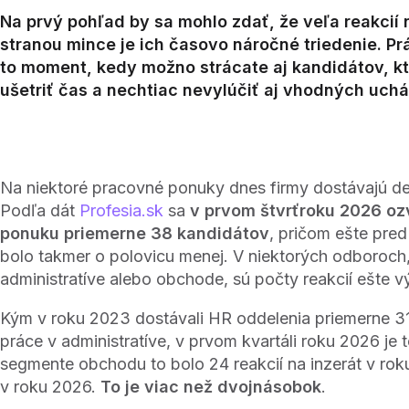
Na prvý pohľad by sa mohlo zdať, že veľa reakcií
stranou mince je ich časovo náročné triedenie. Pr
to moment, kedy možno strácate aj kandidátov, kto
ušetriť čas a nechtiac nevylúčiť aj vhodných uc
Na niektoré pracovné ponuky dnes firmy dostávajú des
Podľa dát
Profesia.sk
sa
v prvom štvrťroku 2026 oz
ponuku priemerne 38 kandidátov
, pričom ešte pre
bolo takmer o polovicu menej. V niektorých odboroch,
administratíve alebo obchode, sú počty reakcií ešte v
Kým v roku 2023 dostávali HR oddelenia priemerne 31
práce v administratíve, v prvom kvartáli roku 2026 je t
segmente obchodu to bolo 24 reakcií na inzerát v rok
v roku 2026.
To je viac než dvojnásobok
.