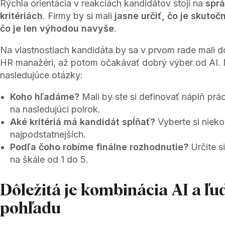
Rýchla orientácia v reakciách kandidátov stojí na
spr
kritériách
. Firmy by si mali
jasne určiť, čo je skuto
čo je len výhodou navyše
.
Na vlastnostiach kandidáta by sa v prvom rade mali 
HR manažéri, až potom očakávať dobrý výber od AI. 
nasledujúce otázky:
Koho hľadáme?
Mali by ste si definovať náplň prá
na nasledujúci polrok.
Aké kritériá má kandidát spĺňať?
Vyberte si nieko
najpodstatnejších.
Podľa čoho robíme finálne rozhodnutie?
Určite si
na škále od 1 do 5.
Dôležitá je kombinácia AI a ľ
pohľadu