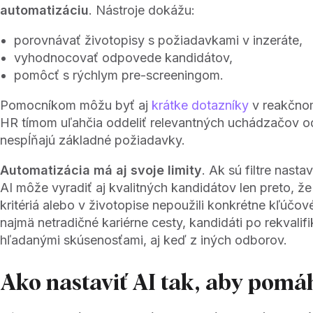
automatizáciu
. Nástroje dokážu:
porovnávať životopisy s požiadavkami v inzeráte,
vyhodnocovať odpovede kandidátov,
pomôcť s rýchlym pre-screeningom.
Pomocníkom môžu byť aj
krátke dotazníky
v reakčnom
HR tímom uľahčia oddeliť relevantných uchádzačov od
nespĺňajú základné požiadavky.
Automatizácia má aj svoje limity
. Ak sú filtre nastav
AI môže vyradiť aj kvalitných kandidátov len preto, ž
kritériá alebo v životopise nepoužili konkrétne kľúčov
najmä netradičné kariérne cesty, kandidáti po rekvalifi
hľadanými skúsenosťami, aj keď z iných odborov.
Ako nastaviť AI tak, aby pomá