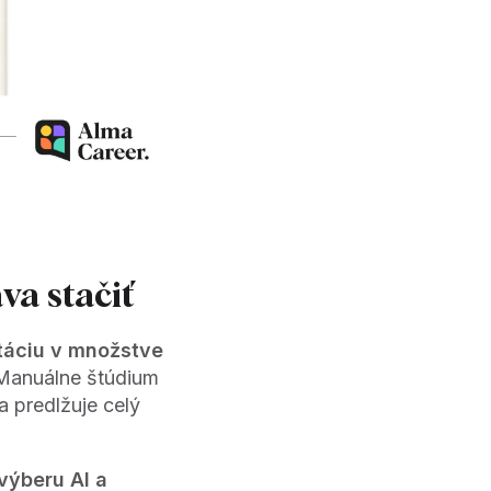
va stačiť
ntáciu v množstve
 Manuálne štúdium
 predlžuje celý
výberu AI a