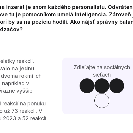
 na inzerát je snom každého personalistu. Odvráte
áve tu je pomocníkom umelá inteligencia. Zároveň 
rí by sa na pozíciu hodili. Ako nájsť správny bala
hádzačov?
iatky reakcií.
Zdieľajte na sociálnych
valo na jednu
sieťach
d dvoma rokmi ich
 napríklad v
ýrazne vyššie.
 reakcií na ponuku
o už 73 reakcií. V
u 2023 a 52 reakcií