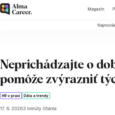
Magazín
P
Najnovši
Neprichádzajte o do
pomôže zvýrazniť tý
HR v praxi
Dáta a trendy
17. 6. 2026
3
minúty čítania