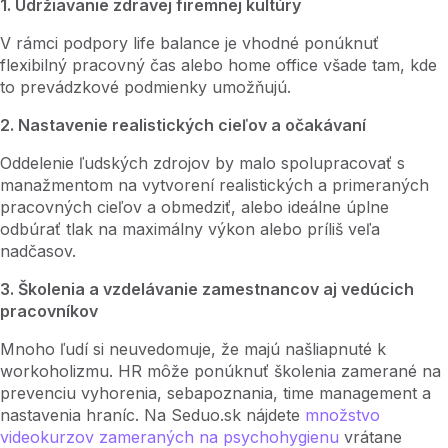
1. Udržiavanie zdravej firemnej kultúry
V rámci podpory life balance je vhodné ponúknuť
flexibilný pracovný čas alebo home office všade tam, kde
to prevádzkové podmienky umožňujú.
2. Nastavenie realistických cieľov a očakávaní
Oddelenie ľudských zdrojov by malo spolupracovať s
manažmentom na vytvorení realistických a primeraných
pracovných cieľov a obmedziť, alebo ideálne úplne
odbúrať tlak na maximálny výkon alebo príliš veľa
nadčasov.
3. Školenia a vzdelávanie zamestnancov aj vedúcich
pracovníkov
Mnoho ľudí si neuvedomuje, že majú našliapnuté k
workoholizmu. HR môže ponúknuť školenia zamerané na
prevenciu vyhorenia, sebapoznania, time management a
nastavenia hraníc. Na Seduo.sk nájdete
množstvo
videokurzov zameraných na psychohygienu
vrátane