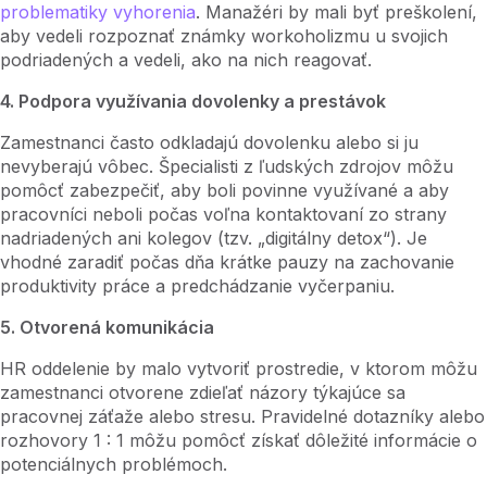
problematiky vyhorenia
. Manažéri by mali byť preškolení,
aby vedeli rozpoznať známky workoholizmu u svojich
podriadených a vedeli, ako na nich reagovať.
4. Podpora využívania dovolenky a prestávok
Zamestnanci často odkladajú dovolenku alebo si ju
nevyberajú vôbec. Špecialisti z ľudských zdrojov môžu
pomôcť zabezpečiť, aby boli povinne využívané a aby
pracovníci neboli počas voľna kontaktovaní zo strany
nadriadených ani kolegov (tzv. „digitálny detox“). Je
vhodné zaradiť počas dňa krátke pauzy na zachovanie
produktivity práce a predchádzanie vyčerpaniu.
5. Otvorená komunikácia
HR oddelenie by malo vytvoriť prostredie, v ktorom môžu
zamestnanci otvorene zdieľať názory týkajúce sa
pracovnej záťaže alebo stresu. Pravidelné dotazníky alebo
rozhovory 1 : 1 môžu pomôcť získať dôležité informácie o
potenciálnych problémoch.