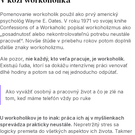
V koži workoholika
Pomenovanie workoholik použil ako prvý americký
psychológ Wayne E. Oates. V roku 1971 vo svojej knihe
Confessions of a Workaholic popísal workoholizmus ako
„posadnutosť alebo nekontrolovateľnú potrebu neustále
pracovať“. Novšie štúdie v priebehu rokov potom doplnili
ďalšie znaky workoholizmu.
Ale pozor,
nie každý, kto veľa pracuje, je workoholik
.
Existujú ľudia, ktorí sa dokážu intenzívnej práci venovať
dlhé hodiny a potom sa od nej jednoducho odpútať.
Ako vyvážiť osobný a pracovný život a čo je zlé na
tom, keď máme telefón vždy po ruke
U workoholikov je to inak: práca ich aj v myšlienkach
sprevádza prakticky neustále.
Nepretržitý stres sa
logicky premieta do všetkých aspektov ich života. Takmer