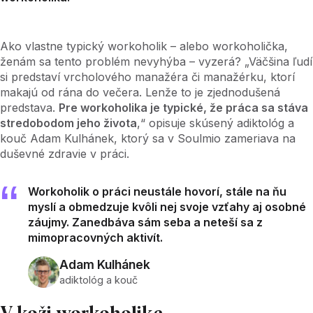
Ako vlastne typický workoholik – alebo workoholička,
ženám sa tento problém nevyhýba – vyzerá? „Väčšina ľudí
si predstaví vrcholového manažéra či manažérku, ktorí
makajú od rána do večera. Lenže to je zjednodušená
predstava.
Pre workoholika je typické, že práca sa stáva
stredobodom jeho života
,“ opisuje skúsený adiktológ a
kouč Adam Kulhánek, ktorý sa v Soulmio zameriava na
duševné zdravie v práci.
Workoholik o práci neustále hovorí, stále na ňu
myslí a obmedzuje kvôli nej svoje vzťahy aj osobné
záujmy. Zanedbáva sám seba a neteší sa z
mimopracovných aktivít.
Adam Kulhánek
adiktológ a kouč