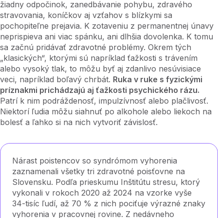
žiadny odpočinok, zanedbávanie pohybu, zdravého
stravovania, koníčkov aj vzťahov s blízkymi sa
pochopiteľne prejavia. K zotaveniu z permanentnej únavy
neprispieva ani viac spánku, ani dlhšia dovolenka. K tomu
sa začnú pridávať zdravotné problémy. Okrem tých
„klasických“, ktorými sú napríklad ťažkosti s trávením
alebo vysoký tlak, to môžu byť aj zdanlivo nesúvisiace
veci, napríklad boľavý chrbát.
Ruka v ruke s fyzickými
príznakmi prichádzajú aj ťažkosti psychického rázu.
Patrí k nim podráždenosť, impulzívnosť alebo plačlivosť.
Niektorí ľudia môžu siahnuť po alkohole alebo liekoch na
bolesť a ľahko si na nich vytvoriť závislosť.
Nárast poistencov so syndrómom vyhorenia
zaznamenali všetky tri zdravotné poisťovne na
Slovensku. Podľa prieskumu Inštitútu stresu, ktorý
vykonali v rokoch 2020 až 2024 na vzorke vyše
34-tisíc ľudí, až 70 % z nich pociťuje výrazné znaky
vyhorenia v pracovnej rovine. Z nedávneho