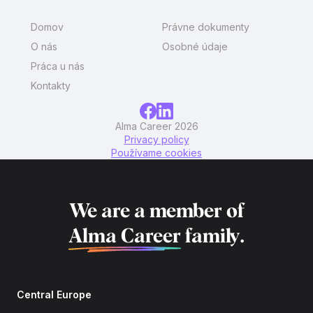
Domov
Právne dokumenty
O nás
Osobné údaje
Práca u nás
Kontakty
Alma Career 2026
Privacy policy
Používame cookies
We are a member of
Alma Career
family.
Central Europe