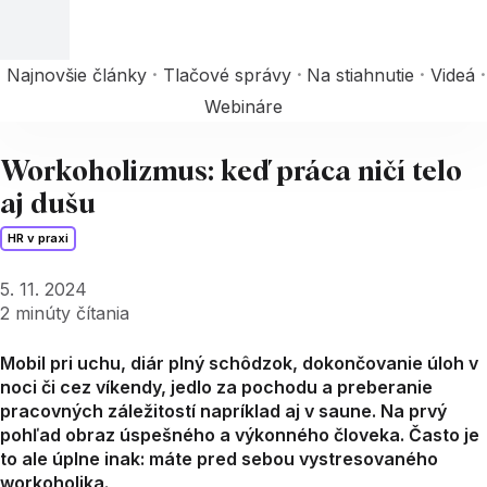
Najnovšie články
Tlačové správy
Na stiahnutie
Videá
Webináre
Workoholizmus: keď práca ničí telo
aj dušu
HR v praxi
5. 11. 2024
2
minúty čítania
Mobil pri uchu, diár plný schôdzok, dokončovanie úloh v
noci či cez víkendy, jedlo za pochodu a preberanie
pracovných záležitostí napríklad aj v saune. Na prvý
pohľad obraz úspešného a výkonného človeka. Často je
to ale úplne inak: máte pred sebou vystresovaného
workoholika.