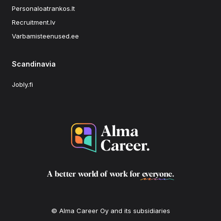
Personaloatrankos.lt
Recruitment.lv
Varbamisteenused.ee
Scandinavia
Jobly.fi
A better world of work for
everyone
.
© Alma Career Oy and its subsidiaries