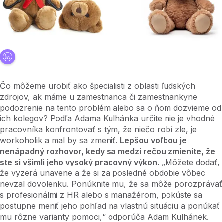
Čo môžeme urobiť ako špecialisti z oblasti ľudských
zdrojov, ak máme u zamestnanca či zamestnankyne
podozrenie na tento problém alebo sa o ňom dozvieme od
ich kolegov? Podľa Adama Kulhánka určite nie je vhodné
pracovníka konfrontovať s tým, že niečo robí zle, je
workoholik a mal by sa zmeniť.
Lepšou voľbou je
nenápadný rozhovor, kedy sa medzi rečou zmienite, že
ste si všimli jeho vysoký pracovný výkon.
„Môžete dodať,
že vyzerá unavene a že si za posledné obdobie vôbec
nevzal dovolenku. Ponúknite mu, že sa môže porozprávať
s profesionálmi z HR alebo s manažérom, pokúste sa
postupne meniť jeho pohľad na vlastnú situáciu a ponúkať
mu rôzne varianty pomoci,“ odporúča Adam Kulhánek.