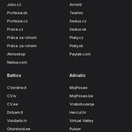
Jobs.cz
Arnold
Profesia.sk
Teamio
Profesia.cz
Seduo.cz
Prace.cz
Seduo.sk
Práca za rohom
Platy.cz
Práce za rohem
Platy.sk
Atmoskop
Paylab.com
Nelisa.com
Baltics
Adriatic
CVonline.lt
MojPosao
CV.lv
MojPosao.ba
CV.ee
Vrabotuvanje
Dirbam.lt
Hercul.hr
Visidarbi.lv
Virtual Valley
Otsintood.ee
Pulser