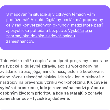
S mapovaním situácie aj v citlivých témach vám
pomôže náš Arnold. Digitálny parťák má pripravený
celý rad konverzačných okruhov
, medzi ktoré patrí
aj psychická pohoda a bezpečie.
Vyskúšajte si
zdarma, ako dokáže sledovať náladu
zamestnancov.
Toto všetko môžu doplniť a podporiť programy zamerané
na fyzické aj duševné zdravie, ako sú workshopy na
zvládanie stresu, jóga, mindfulness, externé koučovanie
alebo rôzne relaxačné aktivity. Ide však len o niektoré z
nástrojov na prevenciu vzniku workoholizmu.
Kľúčové je
vytvárať prostredie, kde je rovnováha medzi prácou a
osobným životom prioritou a kde sa starajú o zdravie
zamestnancov – fyzické aj duševné.