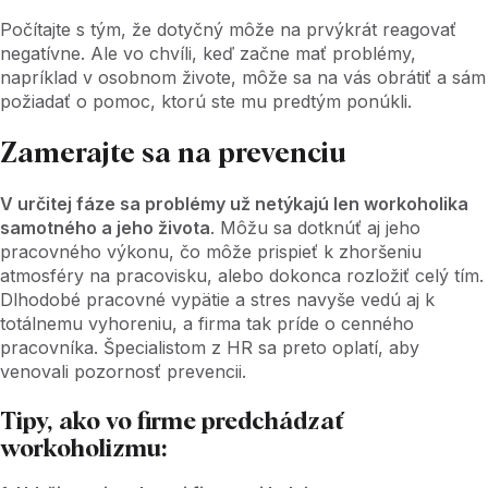
Počítajte s tým, že dotyčný môže na prvýkrát reagovať
negatívne. Ale vo chvíli, keď začne mať problémy,
napríklad v osobnom živote, môže sa na vás obrátiť a sám
požiadať o pomoc, ktorú ste mu predtým ponúkli.
Zamerajte sa na prevenciu
V určitej fáze sa problémy už netýkajú len workoholika
samotného a jeho života
. Môžu sa dotknúť aj jeho
pracovného výkonu, čo môže prispieť k zhoršeniu
atmosféry na pracovisku, alebo dokonca rozložiť celý tím.
Dlhodobé pracovné vypätie a stres navyše vedú aj k
totálnemu vyhoreniu, a firma tak príde o cenného
pracovníka. Špecialistom z HR sa preto oplatí, aby
venovali pozornosť prevencii.
Tipy, ako vo firme predchádzať
workoholizmu: