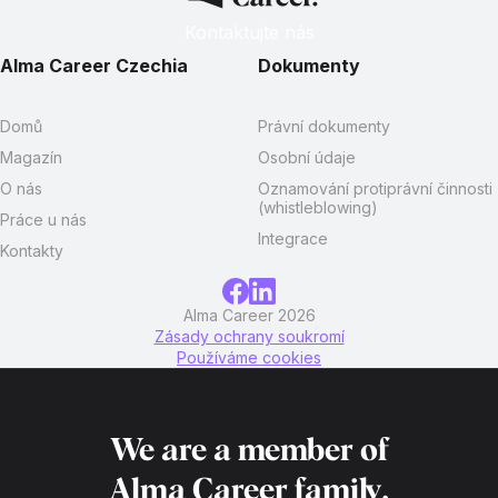
Kontaktujte nás
Alma Career Czechia
Dokumenty
Domů
Právní dokumenty
Magazín
Osobní údaje
O nás
Oznamování protiprávní činnosti
(whistleblowing)
Práce u nás
Integrace
Kontakty
Alma Career 2026
Zásady ochrany soukromí
Používáme cookies
We are a member of
Alma Career
family.