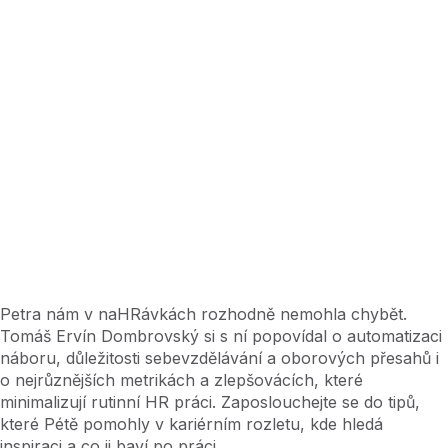
Petra nám v naHRávkách rozhodně nemohla chybět.
Tomáš Ervín Dombrovský si s ní popovídal o automatizaci
náboru, důležitosti sebevzdělávání a oborových přesahů i
o nejrůznějších metrikách a zlepšovácích, které
minimalizují rutinní HR práci. Zaposlouchejte se do tipů,
které Pétě pomohly v kariérním rozletu, kde hledá
inspiraci a co ji baví po práci.