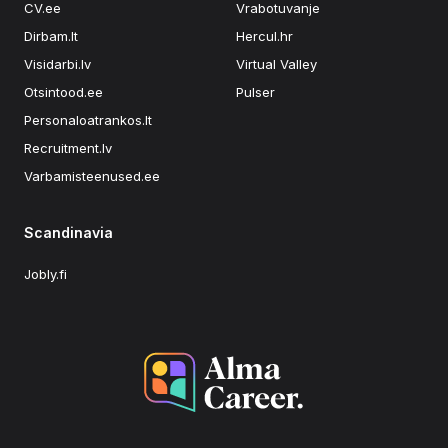
CV.ee
Vrabotuvanje
Dirbam.lt
Hercul.hr
Visidarbi.lv
Virtual Valley
Otsintood.ee
Pulser
Personaloatrankos.lt
Recruitment.lv
Varbamisteenused.ee
Scandinavia
Jobly.fi