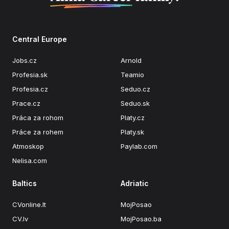
Central Europe
Jobs.cz
Arnold
Profesia.sk
Teamio
Profesia.cz
Seduo.cz
Prace.cz
Seduo.sk
Práca za rohom
Platy.cz
Práce za rohem
Platy.sk
Atmoskop
Paylab.com
Nelisa.com
Baltics
Adriatic
CVonline.lt
MojPosao
CV.lv
MojPosao.ba