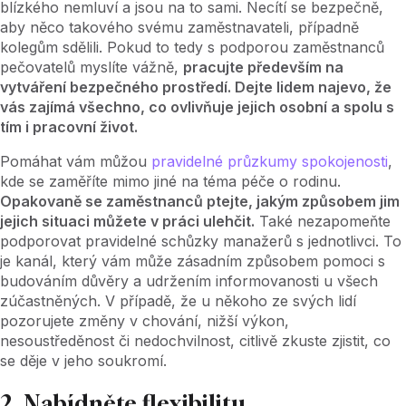
blízkého nemluví a jsou na to sami. Necítí se bezpečně,
aby něco takového svému zaměstnavateli, případně
kolegům sdělili. Pokud to tedy s podporou zaměstnanců
pečovatelů myslíte vážně,
pracujte především na
vytváření bezpečného prostředí. Dejte lidem najevo, že
vás zajímá všechno, co ovlivňuje jejich osobní a spolu s
tím i pracovní život.
Pomáhat vám můžou
pravidelné průzkumy spokojenosti
,
kde se zaměříte mimo jiné na téma péče o rodinu.
Opakovaně se zaměstnanců ptejte, jakým způsobem jim
jejich situaci můžete v práci ulehčit.
Také nezapomeňte
podporovat pravidelné schůzky manažerů s jednotlivci. To
je kanál, který vám může zásadním způsobem pomoci s
budováním důvěry a udržením informovanosti u všech
zúčastněných. V případě, že u někoho ze svých lidí
pozorujete změny v chování, nižší výkon,
nesoustředěnost či nedochvilnost, citlivě zkuste zjistit, co
se děje v jeho soukromí.
2. Nabídněte flexibilitu