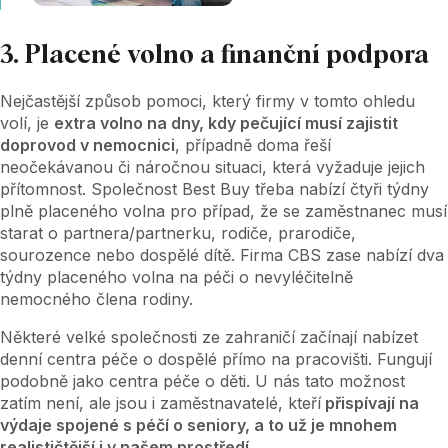
3. Placené volno a finanční podpora
Nejčastější způsob pomoci, který firmy v tomto ohledu
volí, je
extra volno na dny, kdy pečující musí zajistit
doprovod v nemocnici
, případně doma řeší
neočekávanou či náročnou situaci, která vyžaduje jejich
přítomnost. Společnost Best Buy třeba nabízí čtyři týdny
plně placeného volna pro případ, že se zaměstnanec musí
starat o partnera/partnerku, rodiče, prarodiče,
sourozence nebo dospělé dítě. Firma CBS zase nabízí dva
týdny placeného volna na péči o nevyléčitelně
nemocného člena rodiny.
Některé velké společnosti ze zahraničí začínají nabízet
denní centra péče o dospělé přímo na pracovišti. Fungují
podobně jako centra péče o děti. U nás tato možnost
zatím není, ale jsou i zaměstnavatelé, kteří
přispívají na
výdaje spojené s péčí o seniory, a to už je mnohem
realističtější i v našem prostředí
.