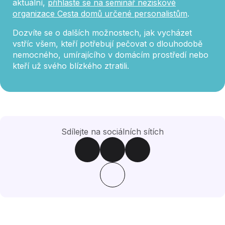
aktuální,
přihlaste se na seminář neziskové
organizace Cesta domů určené personalistům
.
Dozvíte se o dalších možnostech, jak vycházet
vstříc všem, kteří potřebují pečovat o dlouhodobě
nemocného, umírajícího v domácím prostředí nebo
kteří už svého blízkého ztratili.
Sdílejte na sociálních sítích