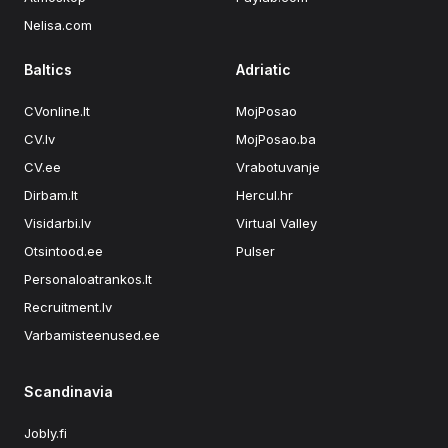
Nelisa.com
Baltics
Adriatic
CVonline.lt
MojPosao
CV.lv
MojPosao.ba
CV.ee
Vrabotuvanje
Dirbam.lt
Hercul.hr
Visidarbi.lv
Virtual Valley
Otsintood.ee
Pulser
Personaloatrankos.lt
Recruitment.lv
Varbamisteenused.ee
Scandinavia
Jobly.fi