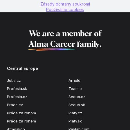
Zásady ochrany soukromí
Používáme cookies
We are a member of
Alma Career
family.
Central Europe
Jobs.cz
Arnold
Profesia.sk
Teamio
Profesia.cz
Seduo.cz
Prace.cz
Seduo.sk
Práca za rohom
Platy.cz
Práce za rohem
Platy.sk
Atmoskop
Paylab.com