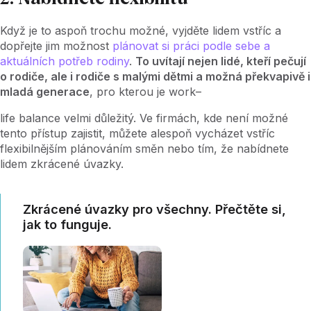
Když je to aspoň trochu možné, vyjděte lidem vstříc a
dopřejte jim možnost
plánovat si práci podle sebe a
aktuálních potřeb rodiny
.
To uvítají nejen lidé, kteří pečují
o rodiče, ale i rodiče s malými dětmi a možná překvapivě i
mladá generace
, pro kterou je work–
life balance velmi důležitý. Ve firmách, kde není možné
tento přístup zajistit, můžete alespoň vycházet vstříc
flexibilnějším plánováním směn nebo tím, že nabídnete
lidem zkrácené úvazky.
Zkrácené úvazky pro všechny. Přečtěte si,
jak to funguje.