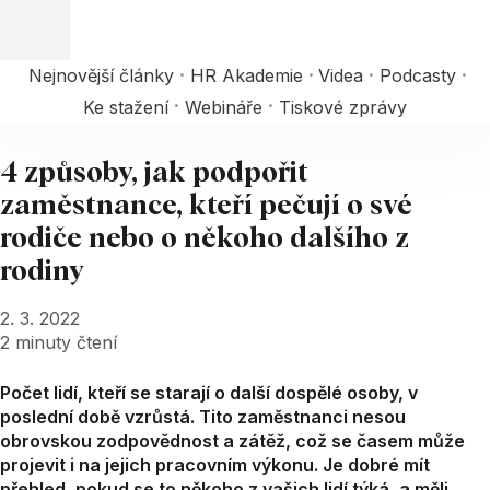
Nejnovější články
HR Akademie
Videa
Podcasty
Ke stažení
Webináře
Tiskové zprávy
4 způsoby, jak podpořit
zaměstnance, kteří pečují o své
rodiče nebo o někoho dalšího z
rodiny
2. 3. 2022
2
minuty čtení
Počet lidí, kteří se starají o další dospělé osoby, v
poslední době vzrůstá. Tito zaměstnanci nesou
obrovskou zodpovědnost a zátěž, což se časem může
projevit i na jejich pracovním výkonu. Je dobré mít
přehled, pokud se to někoho z vašich lidí týká, a měli