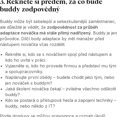
3. Řekněte si předem, za co bude
buddy zodpovědný
Buddy může být sebelepší a sebezkušenější zaměstnanec,
ale důležité je vědět, že
zodpovědnost za průběh
adaptace nováčka má stále přímý nadřízený
. Buddy je jen
průvodce. Dílčí body adaptace by měl manažer před
nástupem nováčka včas rozdělit:
Řekněte si, kdo se s nováčkem spojí před nástupem a
kdo ho uvítá v práci.
Vyjasněte si, kdo ho provede firmou a představí mu tým
a spolupracovníky.
Naplánujte první obědy – budete chodit jako tým, nebo
jen nováček s buddym?
Jaká školení nováčka čekají – zvládne všechno odškolit
buddy?
Kdo se postará o přístupová hesla a zapojení techniky –
buddy, nebo někdo z IT?
Podle domluvy se můžou pravomoce a rozsah úkolů