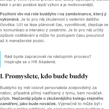
také v práci podává lepší výkon a je motivovanější.
Pozitivní vliv má role buddyho i na zaměstnance, který ji
vykonává.
Je to pro něj zkušenost s vedením dalšího
člověka. Učí se lépe plánovat čas, vysvětlovat, zlepšuje se
v komunikaci a interakci z ostatními. Je to pro něj určitý
způsob vzdělávání a může ho postupem času posunout
až k manažerské pozici.
Rádi byste zapracovali na nástupním procesu?
Inspirujte se v HR Akademii.
1. Promyslete, kdo bude buddy
Buddyho by měl oslovit personalista zodpovědný za
nábor, případně přímý nadřízený z týmu, kam nováček
přijde.
Nejčastěji půjde o zkušenějšího kolegu stejného
zaměření, jako bude nováček.
Výjimečně to může být i
člověk z jiného oddělení, ale spolupráce mezi buddym a