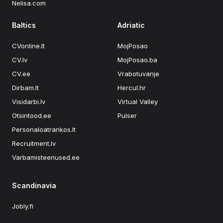
Nelisa.com
Baltics
Adriatic
CVonline.lt
MojPosao
CV.lv
MojPosao.ba
CV.ee
Vrabotuvanje
Dirbam.lt
Hercul.hr
Visidarbi.lv
Virtual Valley
Otsintood.ee
Pulser
Personaloatrankos.lt
Recruitment.lv
Varbamisteenused.ee
Scandinavia
Jobly.fi