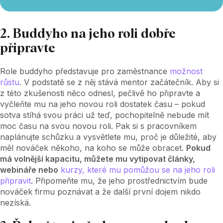
2. Buddyho na jeho roli dobře
připravte
Role buddyho představuje pro zaměstnance
možnost
růstu
. V podstatě se z něj stává mentor začátečník. Aby si
z této zkušenosti něco odnesl, pečlivě ho připravte a
vyčleňte mu na jeho novou roli dostatek času – pokud
sotva stíhá svou práci už teď, pochopitelně nebude mít
moc času na svou novou roli. Pak si s pracovníkem
naplánujte schůzku a vysvětlete mu, proč je důležité, aby
měl nováček někoho, na koho se může obracet.
Pokud
má volnější kapacitu, můžete mu vytipovat články,
webináře nebo
kurzy, které mu pomůžou se na jeho roli
připravit
. Připomeňte mu, že jeho prostřednictvím bude
nováček firmu poznávat a že další první dojem nikdo
nezíská.