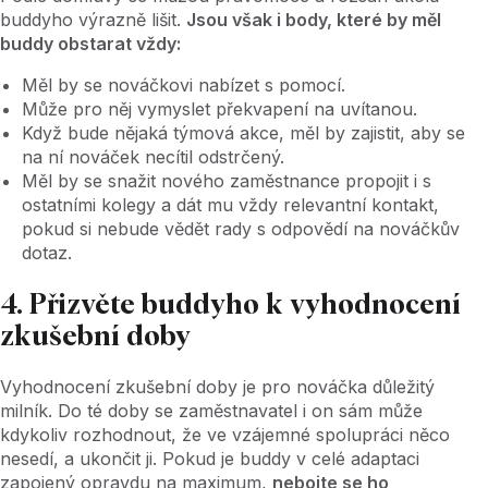
buddyho výrazně lišit.
Jsou však i body, které by měl
buddy obstarat vždy:
Měl by se nováčkovi nabízet s pomocí.
Může pro něj vymyslet překvapení na uvítanou.
Když bude nějaká týmová akce, měl by zajistit, aby se
na ní nováček necítil odstrčený.
Měl by se snažit nového zaměstnance propojit i s
ostatními kolegy a dát mu vždy relevantní kontakt,
pokud si nebude vědět rady s odpovědí na nováčkův
dotaz.
4. Přizvěte buddyho k vyhodnocení
zkušební doby
Vyhodnocení zkušební doby je pro nováčka důležitý
milník. Do té doby se zaměstnavatel i on sám může
kdykoliv rozhodnout, že ve vzájemné spolupráci něco
nesedí, a ukončit ji. Pokud je buddy v celé adaptaci
zapojený opravdu na maximum,
nebojte se ho