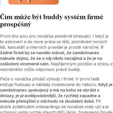
Čím může být buddy systém firmě
prospěšný
První dny jsou pro nováčka poměrně stresující. I když je
to extrovert a do nové práce se těší, poznávání nových
lidí, kanceláří a interních pravidel je prostě náročné.
V
žádné firmě by se nemělo stávat, že zaměstnanec
nabude dojmu, že se o něj nikdo nezajímá a že je na
zaškolení víceméně sám.
Nepříjemným pocitům a stresu z
neznámého může odpomoci právě buddy.
Péče o nováčka přináší výhody i firmě. V první řadě
snižuje fluktuaci a náklady investované do náboru.
Když je
zaměstnanec spokojený a má na koho se obrátit s
dotazy, je pravděpodobnější, že rychleji zapadne a
nebude přemýšlet o odchodu ve zkušební době.
Při
dobře zvládnutém onboardingu se nováček snáz učí a je
schopný velmi rychle převzít dílčí úkoly. Spokojený člověk