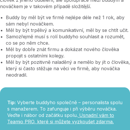
nováčkem je v takovém případě složitější.
Buddy by měl být ve firmě nejlépe déle než 1 rok, aby
sám nebyl nováčkem.
Měl by být trpělivý a komunikativní, měl by se chtít učit.
Samozřejmě musí s rolí buddyho souhlasit a rozumět,
co se po něm chce.
Měl by dobře znát firmu a dokázat nového člověka
propojit s ostatními kolegy.
Měl by být pozitivně naladěný a nemělo by jít o člověka,
který si často stěžuje na věci ve firmě, aby nováčka
neodradil.
Tip:
Vyberte buddyho společně – personalista spolu
s manažerem. To zafunguje i při výběru nováčka.
Veďte i nábor od začátku spolu.
Usnadní vám to
Teamio PRO, které si můžete vyzkoušet zdarma.