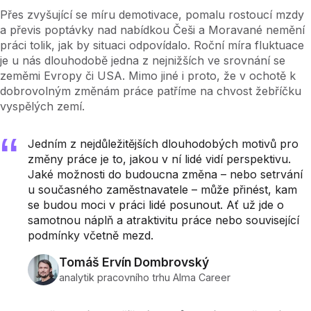
Přes zvyšující se míru demotivace, pomalu rostoucí mzdy
a převis poptávky nad nabídkou Češi a Moravané nemění
práci tolik, jak by situaci odpovídalo. Roční míra fluktuace
je u nás dlouhodobě jedna z nejnižších ve srovnání se
zeměmi Evropy či USA. Mimo jiné i proto, že v ochotě k
dobrovolným změnám práce patříme na chvost žebříčku
vyspělých zemí.
Jedním z nejdůležitějších dlouhodobých motivů pro
změny práce je to, jakou v ní lidé vidí perspektivu.
Jaké možnosti do budoucna změna – nebo setrvání
u současného zaměstnavatele – může přinést, kam
se budou moci v práci lidé posunout. Ať už jde o
samotnou náplň a atraktivitu práce nebo související
podmínky včetně mezd.
Tomáš Ervín Dombrovský
analytik pracovního trhu Alma Career