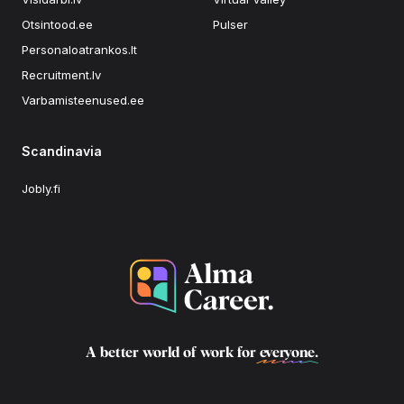
Otsintood.ee
Pulser
Personaloatrankos.lt
Recruitment.lv
Varbamisteenused.ee
Scandinavia
Jobly.fi
A better world of work for
everyone
.