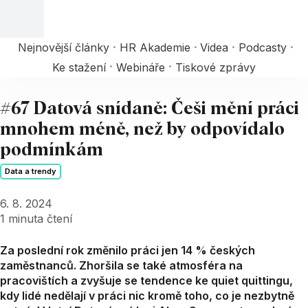
Nejnovější články
HR Akademie
Videa
Podcasty
Ke stažení
Webináře
Tiskové zprávy
#67 Datová snídaně: Češi mění práci
mnohem méně, než by odpovídalo
podmínkám
Data a trendy
6. 8. 2024
1
minuta čtení
Za poslední rok změnilo práci jen 14 % českých
zaměstnanců. Zhoršila se také atmosféra na
pracovištích a zvyšuje se tendence ke quiet quittingu,
kdy lidé nedělají v práci nic kromě toho, co je nezbytně