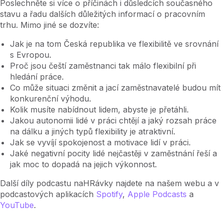
Poslechněte si více o příčinách i důsledcích současného
stavu a řadu dalších důležitých informací o pracovním
trhu. Mimo jiné se dozvíte:
Jak je na tom Česká republika ve flexibilitě ve srovnání
s Evropou.
Proč jsou čeští zaměstnanci tak málo flexibilní při
hledání práce.
Co může situaci změnit a jací zaměstnavatelé budou mít
konkurenční výhodu.
Kolik musíte nabídnout lidem, abyste je přetáhli.
Jakou autonomii lidé v práci chtějí a jaký rozsah práce
na dálku a jiných typů flexibility je atraktivní.
Jak se vyvíjí spokojenost a motivace lidí v práci.
Jaké negativní pocity lidé nejčastěji v zaměstnání řeší a
jak moc to dopadá na jejich výkonnost.
Další díly podcastu naHRávky najdete na našem webu a v
podcastových aplikacích
Spotify
,
Apple Podcasts
a
YouTube
.