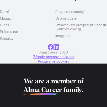
Domů
Právní dokumenty
Magazín
Osobní údaje
O nás
Oznamování protiprávní činnosti
(whistleblowing)
Práce u nás
Integrace
Kontakty
Alma Career 2026
Zásady ochrany soukromí
Používáme cookies
We are a member of
Alma Career
family.