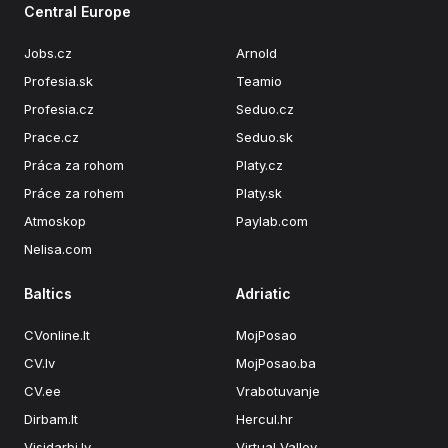
Central Europe
Jobs.cz
Arnold
Profesia.sk
Teamio
Profesia.cz
Seduo.cz
Prace.cz
Seduo.sk
Práca za rohom
Platy.cz
Práce za rohem
Platy.sk
Atmoskop
Paylab.com
Nelisa.com
Baltics
Adriatic
CVonline.lt
MojPosao
CV.lv
MojPosao.ba
CV.ee
Vrabotuvanje
Dirbam.lt
Hercul.hr
Visidarbi.lv
Virtual Valley