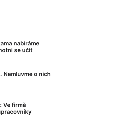
ukama nabíráme
hotni se učit
di. Nemluvme o nich
: Ve firmě
upracovníky