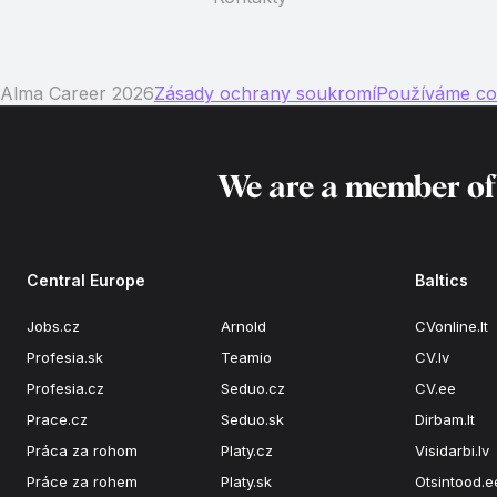
Alma Career 2026
Zásady ochrany soukromí
Používáme co
We are a member o
Central Europe
Baltics
Jobs.cz
Arnold
CVonline.lt
Profesia.sk
Teamio
CV.lv
Profesia.cz
Seduo.cz
CV.ee
Prace.cz
Seduo.sk
Dirbam.lt
Práca za rohom
Platy.cz
Visidarbi.lv
Práce za rohem
Platy.sk
Otsintood.e