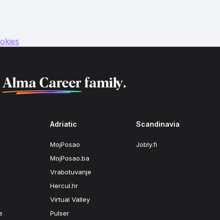
okies
f
Alma Career
family.
Adriatic
Scandinavia
MojPosao
Jobly.fi
MojPosao.ba
Vrabotuvanje
Hercul.hr
Virtual Valley
e
Pulser