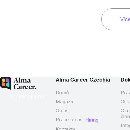
Víc
Alma Career Czechia
Do
Domů
Prá
Kontaktujte nás
Magazín
Oso
O nás
Ozn
činn
Práce u nás
Hiring
Inte
Kontakty