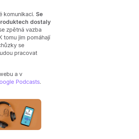
né komunikaci.
Se
produktech dostaly
 se zpětná vazba
K tomu jim pomáhají
schůzky se
budou pracovat
webu a v
oogle Podcasts
.