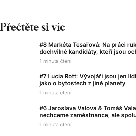
Přečtěte si víc
#8 Markéta Tesařová: Na práci r
dochvilné kandidáty, kteří jsou oc
1
minuta čtení
#7 Lucia Rott: Vývojáři jsou jen li
jako o bytostech z jiné planety
1
minuta čtení
#6 Jaroslava Valová & Tomáš Vala
nechceme zaměstnance, ale spol
1
minuta čtení