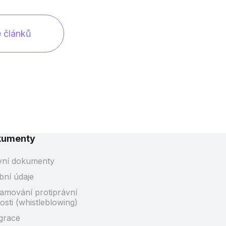
e článků
kumenty
vní dokumenty
bní údaje
amování protiprávní
osti (whistleblowing)
grace