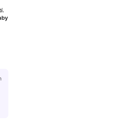
í.
 aby
h