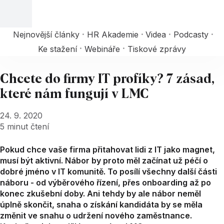
Nejnovější články
HR Akademie
Videa
Podcasty
Ke stažení
Webináře
Tiskové zprávy
Chcete do firmy IT profíky? 7 zásad,
které nám fungují v LMC
24. 9. 2020
5
minut čtení
Pokud chce vaše firma přitahovat lidi z IT jako magnet,
musí být aktivní. Nábor by proto měl začínat už péčí o
dobré jméno v IT komunitě. To posílí všechny další části
náboru - od výběrového řízení, přes onboarding až po
konec zkušební doby. Ani tehdy by ale nábor neměl
úplně skončit, snaha o získání kandidáta by se měla
změnit ve snahu o udržení nového zaměstnance.