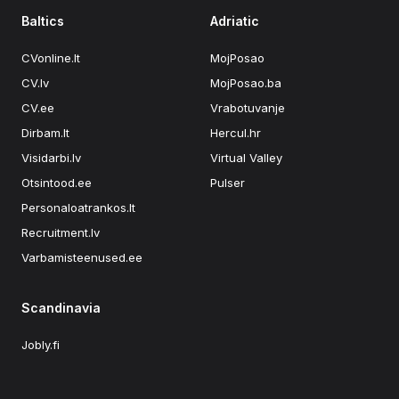
Baltics
Adriatic
CVonline.lt
MojPosao
CV.lv
MojPosao.ba
CV.ee
Vrabotuvanje
Dirbam.lt
Hercul.hr
Visidarbi.lv
Virtual Valley
Otsintood.ee
Pulser
Personaloatrankos.lt
Recruitment.lv
Varbamisteenused.ee
Scandinavia
Jobly.fi