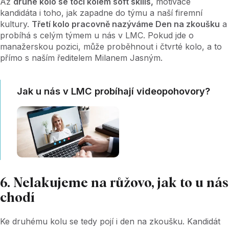
Až
druhé kolo se točí kolem soft skills,
motivace
kandidáta i toho, jak zapadne do týmu a naší firemní
kultury.
Třetí kolo pracovně nazýváme Den na zkoušku
a
probíhá s celým týmem u nás v LMC. Pokud jde o
manažerskou pozici, může proběhnout i čtvrté kolo, a to
přímo s naším ředitelem Milanem Jasným.
Jak u nás v LMC probíhají videopohovory?
6. Nelakujeme na růžovo, jak to u nás
chodí
Ke druhému kolu se tedy pojí i den na zkoušku. Kandidát