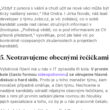
„Vždyť z juniora s vášní a chutí učit se nové věci může být
brzy nadšený senior,“ říká Ondra. I Jirka Novák, náš lead
developer z týmu Jobs.cz, je víc zvědavý, co o sobě
kandidát uvede nad rámec stručných informací v
životopise. „Potřebuji vědět, co si pod informacemi ze CV
přesně představit,“ vysvětluje, proč jde také víc po
konkrétně rozepsaných zkušenostech a projektech
kandidátů.
5. Neotravujeme obecnými řečičkami
Výběrové řízení má u nás v IT zpravidla tři kola.
V prvním
kole (často formou
videopohovoru
) se věnujeme hlavně
diskusi o hard skills
. Proto je u toho manažer týmu, kam
nováček případně směřuje, a člen týmu. Nechceme si
nadějné kandidáty odradit nějakými obecnými řečičkami, a
tak s nimi při prvním setkání jdeme rovnou do hloubky
jejich specializace a toho, co by je u nás pracovně čekalo.