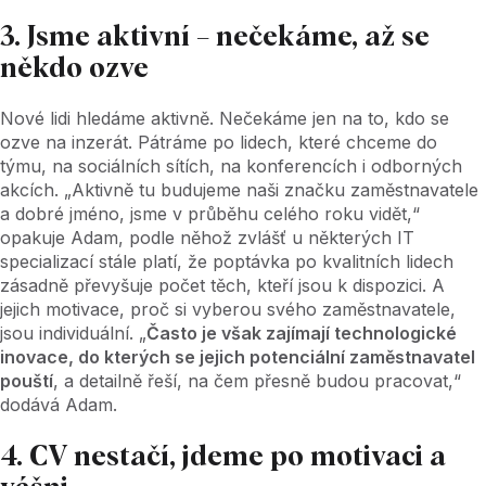
3. Jsme aktivní – nečekáme, až se
někdo ozve
Nové lidi hledáme aktivně. Nečekáme jen na to, kdo se
ozve na inzerát. Pátráme po lidech, které chceme do
týmu, na sociálních sítích, na konferencích i odborných
akcích. „Aktivně tu budujeme naši značku zaměstnavatele
a dobré jméno, jsme v průběhu celého roku vidět,“
opakuje Adam, podle něhož zvlášť u některých IT
specializací stále platí, že poptávka po kvalitních lidech
zásadně převyšuje počet těch, kteří jsou k dispozici. A
jejich motivace, proč si vyberou svého zaměstnavatele,
jsou individuální. „
Často je však zajímají technologické
inovace, do kterých se jejich potenciální zaměstnavatel
pouští
, a detailně řeší, na čem přesně budou pracovat,“
dodává Adam.
4. CV nestačí, jdeme po motivaci a