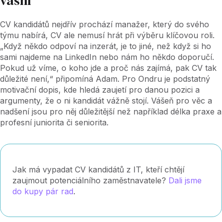
vášni
CV kandidátů nejdřív prochází manažer, který do svého
týmu nabírá, CV ale nemusí hrát při výběru klíčovou roli.
„Když někdo odpoví na inzerát, je to jiné, než když si ho
sami najdeme na LinkedIn nebo nám ho někdo doporučí.
Pokud už víme, o koho jde a proč nás zajímá, pak CV tak
důležité není,“ připomíná Adam. Pro Ondru je podstatný
motivační dopis, kde hledá zaujetí pro danou pozici a
argumenty, že o ni kandidát vážně stojí. Vášeň pro věc a
nadšení jsou pro něj důležitější než například délka praxe a
profesní juniorita či seniorita.
Jak má vypadat CV kandidátů z IT, kteří chtějí
zaujmout potenciálního zaměstnavatele?
Dali jsme
do kupy pár rad
.