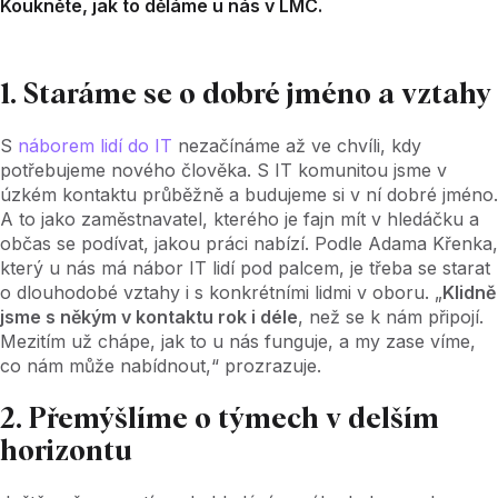
Koukněte, jak to děláme u nás v LMC.
1. Staráme se o dobré jméno a vztahy
S
náborem lidí do IT
nezačínáme až ve chvíli, kdy
potřebujeme nového člověka. S IT komunitou jsme v
úzkém kontaktu průběžně a budujeme si v ní dobré jméno.
A to jako zaměstnavatel, kterého je fajn mít v hledáčku a
občas se podívat, jakou práci nabízí. Podle Adama Křenka,
který u nás má nábor IT lidí pod palcem, je třeba se starat
o dlouhodobé vztahy i s konkrétními lidmi v oboru. „
Klidně
jsme s někým v kontaktu rok i déle
, než se k nám připojí.
Mezitím už chápe, jak to u nás funguje, a my zase víme,
co nám může nabídnout,“ prozrazuje.
2. Přemýšlíme o týmech v delším
horizontu