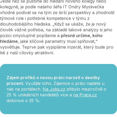
Ještě než se pustíme do hledání nového kolegy nebo
kolegyně, je podle našeho šéfa IT Ondry Myslivečka
vhodné podívat se na tým ze širší perspektivy a zhodnotit
týmové role i potřebné kompetence v týmu z
dlouhodobějšího hlediska. „Když se ukáže, že je nový
člověk vážně potřeba, na základě takové analýzy si jeho
pozici smysluplně popíšeme a
přesně určíme, koho
hledáme
, jaké klíčové parametry musí splňovat,“
vysvětluje. Teprve pak vypipláme inzerát, který bude pro
lidi z naší cílovky atraktivní.
Zájem profíků o novou práci narostl o desítky
procent.
Využijte toho. Zájemce o práci najdete u
nás na portálech.
Na Jobs.cz
přibylo meziročně o
25 % unikátních kandidátů více a
na Prace.cz
dokonce o 35 %.