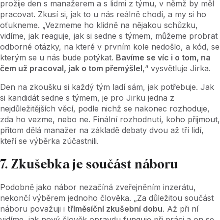
prožije den s manažerem a s lidmi z týmu, v němž by měl
pracovat. Zkusí si, jak to u nás reálně chodí, a my si ho
oťukneme. „Vezmeme ho klidně na nějakou schůzku,
vidíme, jak reaguje, jak si sedne s týmem, můžeme probrat
odborné otázky, na které v prvním kole nedošlo, a kód, se
kterým se u nás bude potýkat.
Bavíme se víc i o tom, na
čem už pracoval, jak o tom přemýšlel
,“ vysvětluje Jirka.
Den na zkoušku si každý tým ladí sám, jak potřebuje. Jak
si kandidát sedne s týmem, je pro Jirku jedna z
nejdůležitějších věcí, podle nichž se nakonec rozhoduje,
zda ho vezme, nebo ne. Finální rozhodnutí, koho přijmout,
přitom dělá manažer na základě debaty dvou až tří lidí,
kteří se výběrka zúčastnili.
7. Zkušebka je součást náboru
Podobně jako nábor nezačíná zveřejněním inzerátu,
nekončí výběrem jednoho člověka. „Za důležitou součást
náboru považuji i
tříměsíční zkušební dobu
. Až při ní
vidíme, jak nový člověk opravdu funguje při práci a on se