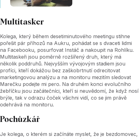
Multitasker
Kolega, který během desetiminutového meetingu stihne
pořešit pár příhozů na Aukru, pohádat se s dvaceti lidmi
na Facebooku, posurfovat Instáč a nakoupit na Rohlíku.
Multitaskeři jsou poměrně rozšířený druh, který má
několik poddruhů. Nejvyšším vývojovým stadiem jsou
profíci, kteří dokážou bez zaškobrtnutí odrecitovat
marketingovou analýzu a na monitoru mezitím sledovat
Marečku podejte mi pero. Na druhém konci evolučního
žebříčku jsou začátečníci, kteří si neuvědomí, že když nosí
brýle, tak v odrazu čoček všichni vidí, co se jim právě
odehrává na monitoru.
Pochůzkář
Je kolega, o kterém si začínáte myslet, že je bezdomovec,