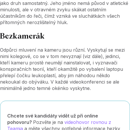
jako druh samostatný. Jeho jméno nemá původ v atletické
minulosti, ale v otravném zvyku skákat ostatním
účastníkům do řeči, čímž vzniká ve sluchátkách všech
přítomných nerozlišitelný hluk.
Bezkamerák
Odpůrci mluvení na kameru jsou různí. Vyskytují se mezi
nimi kolegové, co se v tom nevyznají (viz dále), jedinci,
kteří kameru prostě neumějí nainstalovat, i vyznavači
konspiračních teorií, kteří okamžitě po vybalení laptopu
přelepí čočku leukoplastí, aby jim náhodou někdo
nekoukal do obýváku. V každé videokonferenci se ale
minimálně jedno temné okénko vyskytne.
Chcete své kandidáty vidět už při online
pohovoru?
Pozvěte je na
videohovor rovnou z
Teamia
a mějte všechny potřebné informace hezky