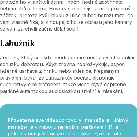
protože ho v jakékoli denní i noční hodině zastihnete
během chůze kamsi. Hovory s ním nejsou moc příjemný
zážitek, protože kvůli hluku z ulice vůbec nerozumíte, co
vám vlastně říká, a z houpajícího se obrazu jeho kamery
se vám za chvíli začne dělat šoufl.
Labužník
Jedinec, který si nikdy neodepře možnost zpestřit si online
schůzku dobrotou. Když zrovna nepřežvykuje, aspoň
ležérně usrkává z hrnku nebo sklenice. Nepsaným
pravidlem bývá, že Labužníkův počítač disponuje
supercitlivým mikrofonem, takže video bývá doplněno
patřičně autentickou audiosložkou srkání a mlaskání.
Přizvěte na své videopohovory i manažera.
Liniový
manažer je v náboru nejlepším parťákem HR, a
pokud s ním ještě nespolupracujete,
využijte tuto