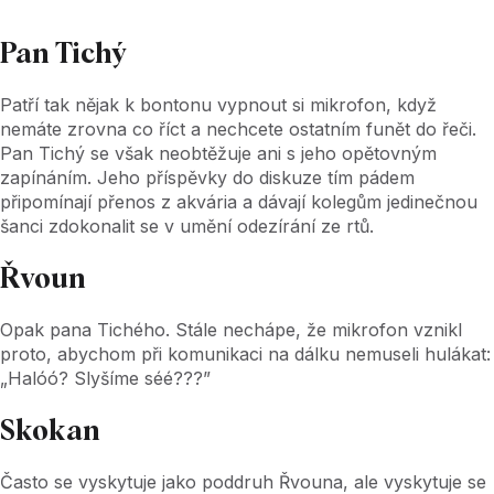
Pan Tichý
Patří tak nějak k bontonu vypnout si mikrofon, když
nemáte zrovna co říct a nechcete ostatním funět do řeči.
Pan Tichý se však neobtěžuje ani s jeho opětovným
zapínáním. Jeho příspěvky do diskuze tím pádem
připomínají přenos z akvária a dávají kolegům jedinečnou
šanci zdokonalit se v umění odezírání ze rtů.
Řvoun
Opak pana Tichého. Stále nechápe, že mikrofon vznikl
proto, abychom při komunikaci na dálku nemuseli hulákat:
„Halóó? Slyšíme séé???”
Skokan
Často se vyskytuje jako poddruh Řvouna, ale vyskytuje se