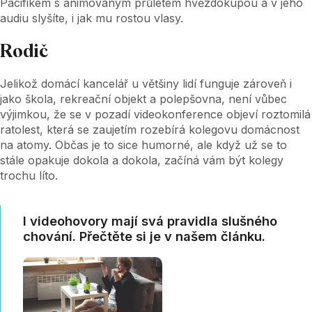
Pacifikem s animovaným průletem hvězdokupou a v jeho
audiu slyšíte, i jak mu rostou vlasy.
Rodič
Jelikož domácí kancelář u většiny lidí funguje zároveň i
jako škola, rekreační objekt a polepšovna, není vůbec
výjimkou, že se v pozadí videokonference objeví roztomilá
ratolest, která se zaujetím rozebírá kolegovu domácnost
na atomy. Občas je to sice humorné, ale když už se to
stále opakuje dokola a dokola, začíná vám být kolegy
trochu líto.
I videohovory mají svá pravidla slušného
chování. Přečtěte si je v našem článku.