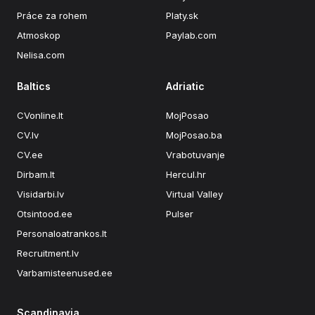
Práce za rohem
Platy.sk
Atmoskop
Paylab.com
Nelisa.com
Baltics
Adriatic
CVonline.lt
MojPosao
CV.lv
MojPosao.ba
CV.ee
Vrabotuvanje
Dirbam.lt
Hercul.hr
Visidarbi.lv
Virtual Valley
Otsintood.ee
Pulser
Personaloatrankos.lt
Recruitment.lv
Varbamisteenused.ee
Scandinavia