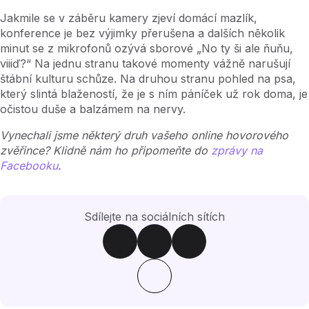
Jakmile se v záběru kamery zjeví domácí mazlík,
konference je bez výjimky přerušena a dalších několik
minut se z mikrofonů ozývá sborové „No ty ši ale ňuňu,
viiiď?“ Na jednu stranu takové momenty vážně narušují
štábní kulturu schůze. Na druhou stranu pohled na psa,
který slintá blažeností, že je s ním páníček už rok doma, je
očistou duše a balzámem na nervy.
Vynechali jsme některý druh vašeho online hovorového
zvěřince? Klidně nám ho připomeňte do
zprávy na
Facebooku
.
Sdílejte na sociálních sítích