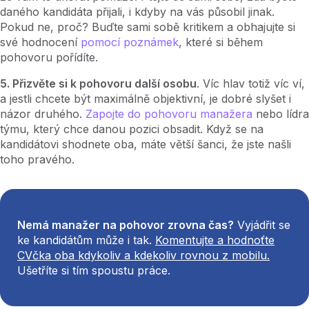
daného kandidáta přijali, i kdyby na vás působil jinak.
Pokud ne, proč? Buďte sami sobě kritikem a obhajujte si
své hodnocení
pomocí poznámek
, které si během
pohovoru pořídíte.
5. Přizvěte si k pohovoru další osobu
. Víc hlav totiž víc ví,
a jestli chcete být maximálně objektivní, je dobré slyšet i
názor druhého.
Zapojte do pohovoru manažera
nebo lídra
týmu, který chce danou pozici obsadit. Když se na
kandidátovi shodnete oba, máte větší šanci, že jste našli
toho pravého.
Nemá manažer na pohovor zrovna čas?
Vyjádřit se
ke kandidátům může i tak.
Komentujte a hodnoťte
CVčka oba kdykoliv a kdekoliv rovnou z mobilu.
Ušetříte si tím spoustu práce.