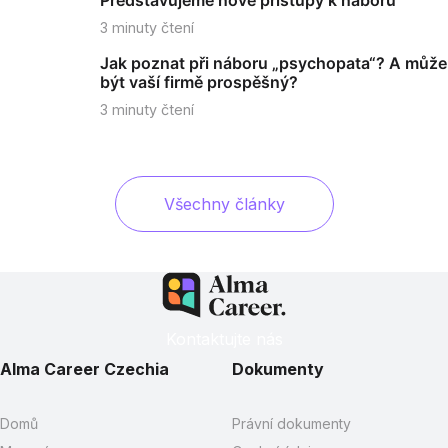
Představujeme nové přístupy k náboru
3
minuty čtení
Jak poznat při náboru „psychopata“? A může
být vaší firmě prospěšný?
3
minuty čtení
Všechny články
Kontaktujte nás
Alma Career Czechia
Dokumenty
Domů
Právní dokumenty