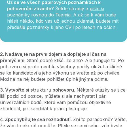
Už se ve všech papírových poznámkách k
pohovorům ztrácíte?
Šetřte stromy a
pište si
poznámky rovnou do Teamia
. A až se k vám bude
hlásit někdo, kdo vás už jednou zklamal, budete mít
předešlé poznámky k jeho CV i po letech na očích.
2. Nedávejte na první dojem a dopřejte si čas na
přemýšlení
. Staré dobré klišé, že ano? Ale funguje to. Po
pohovoru si proto nechte všechny pocity uležet a klidně
se ke kandidátovi a jeho výkonu se vraťte až po chvilce.
Možná na něj budete pohlížet úplně jinýma očima.
3. Vytvořte si strukturu pohovoru.
Některé otázky se sice
liší pozici od pozice, můžete si ale nachystat i pár
univerzálních bodů, které vám pomůžou objektivně
zhodnotit, jak kandidát k práci přistupuje.
4. Zpochybňujte svá rozhodnutí.
Zní to paradoxně? Věřte,
že vám to akorát pomůže. Ptejte se sami sebe, zda byste