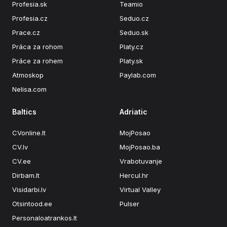
Profesia.sk
Teamio
Profesia.cz
Seduo.cz
Prace.cz
Seduo.sk
Práca za rohom
Platy.cz
Práce za rohem
Platy.sk
Atmoskop
Paylab.com
Nelisa.com
Baltics
Adriatic
CVonline.lt
MojPosao
CV.lv
MojPosao.ba
CV.ee
Vrabotuvanje
Dirbam.lt
Hercul.hr
Visidarbi.lv
Virtual Valley
Otsintood.ee
Pulser
Personaloatrankos.lt