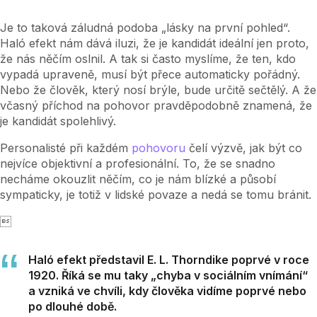
Je to taková záludná podoba „lásky na první pohled“.
Haló efekt nám dává iluzi, že je kandidát ideální jen proto,
že nás něčím oslnil. A tak si často myslíme, že ten, kdo
vypadá upraveně, musí být přece automaticky pořádný.
Nebo že člověk, který nosí brýle, bude určitě sečtělý. A že
včasný příchod na pohovor pravděpodobně znamená, že
je kandidát spolehlivý.
Personalisté při každém
pohovoru
čelí výzvě, jak být co
nejvíce objektivní a profesionální. To, že se snadno
necháme okouzlit něčím, co je nám blízké a působí
sympaticky, je totiž v lidské povaze a nedá se tomu bránit.

Haló efekt představil E. L. Thorndike poprvé v roce
1920. Říká se mu taky „chyba v sociálním vnímání“
a vzniká ve chvíli, kdy člověka vidíme poprvé nebo
po dlouhé době.