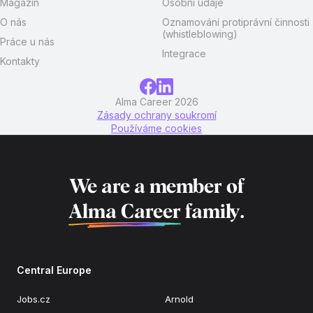
Magazín
Osobní údaje
O nás
Oznamování protiprávní činnosti
(whistleblowing)
Práce u nás
Integrace
Kontakty
Alma Career 2026
Zásady ochrany soukromí
Používáme cookies
We are a member of
Alma Career
family.
Central Europe
Jobs.cz
Arnold