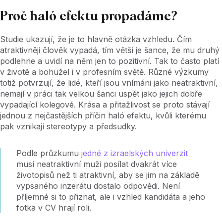
Proč haló efektu propadáme?
Studie ukazují, že je to hlavně otázka vzhledu. Čím
atraktivněji člověk vypadá, tím větší je šance, že mu druhý
podlehne a uvidí na něm jen to pozitivní. Tak to často platí
v životě a bohužel i v profesním světě. Různé výzkumy
totiž potvrzují, že lidé, kteří jsou vnímáni jako neatraktivní,
nemají v práci tak velkou šanci uspět jako jejich dobře
vypadající kolegové. Krása a přitažlivost se proto stávají
jednou z nejčastějších příčin haló efektu, kvůli kterému
pak vznikají stereotypy a předsudky.
Podle průzkumu
jedné z izraelských univerzit
musí neatraktivní muži posílat dvakrát více
životopisů než ti atraktivní, aby se jim na základě
vypsaného inzerátu dostalo odpovědi. Není
příjemné si to přiznat, ale i vzhled kandidáta a jeho
fotka v CV hrají roli.