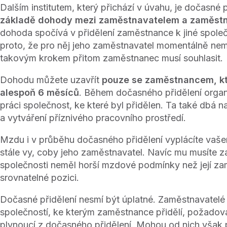
Dalším institutem, který přichází v úvahu, je dočasné 
základě dohody mezi zaměstnavatelem a zaměs
dohoda spočívá v přidělení zaměstnance k jiné společ
proto, že pro něj jeho zaměstnavatel momentálně nem
takovým krokem přitom zaměstnanec musí souhlasit.
Dohodu můžete uzavřít
pouze se zaměstnancem, kt
alespoň 6 měsíců
. Během dočasného přidělení orga
práci společnost, ke které byl přidělen. Ta také dbá 
a vytváření příznivého pracovního prostředí.
Mzdu i v průběhu dočasného přidělení vyplácíte vaš
stále vy, coby jeho zaměstnavatel. Navíc mu musíte zaj
společnosti neměl horší mzdové podmínky než její za
srovnatelné pozici.
Dočasné přidělení nesmí být úplatné. Zaměstnavatel
společností, ke kterým zaměstnance přidělí, požado
plynoucí z dočasného přidělení. Mohou od nich však