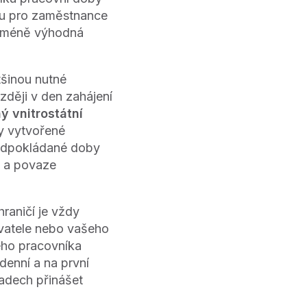
ou pro zaměstnance
e méně výhodná
tšinou nutné
ozději v den zahájení
ý vnitrostátní
ty vytvořené
ředpokládané doby
ě a povaze
raničí je vždy
avatele nebo vašeho
ého pracovníka
odenní a na první
adech přinášet