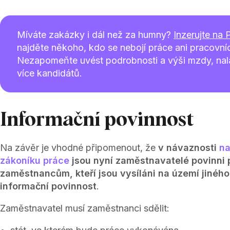
Míváte zakázky i dál než za humny?
Inzerujte na 
najděte někoho, kdo se nebojí práce ani pracovníc
Nezapomeňte uvést podrobnosti a výši mzdy, nalá
více kandidátů.
Informační povinnost
Na závěr je vhodné připomenout, že
v návaznosti
na
zákoníku práce
jsou nyní zaměstnavatelé povinni p
zaměstnancům, kteří jsou vysíláni na území jiného
informační povinnost
.
Zaměstnavatel musí zaměstnanci sdělit: