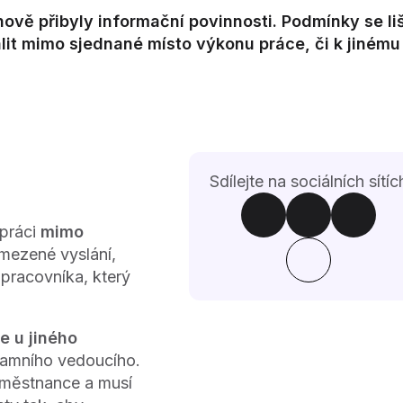
ově přibyly informační povinnosti. Podmínky se liš
alit mimo sjednané místo výkonu práce, či k jinému
Sdílejte na sociálních sítíc
 práci
mimo
mezené vyslání,
pracovníka, který
e u jiného
tamního vedoucího.
aměstnance a musí