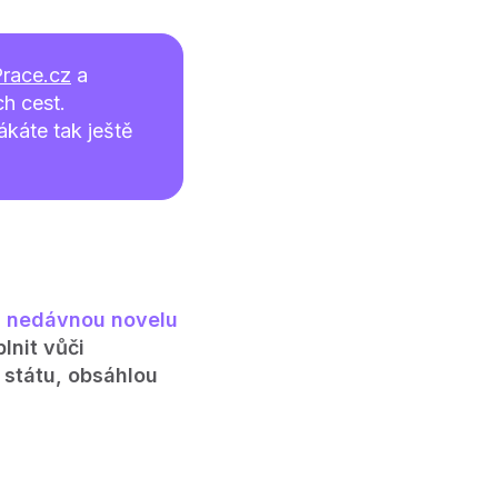
Prace.cz
a
h cest.
káte tak ještě
 nedávnou novelu
lnit vůči
 státu, obsáhlou