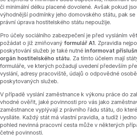
či minimální délku placené dovolené. Avšak pokud js
výhodnější podmínky jeho domovského státu, pak s
právní úprava hostitelského státu nepoužije.
Pro účely sociálního zabezpečení je před vysláním vě
požádat o již zmiňovaný
formulář A1
. Zpravidla nejp
poskytování služeb je také nutné
informovat příslušn
orgán hostitelského státu
. Za tímto účelem mají stá
formuláře, ve kterých požadují uvedení především p
vyslání, adresy pracoviště, údajů o odpovědné osob
poskytovaných služeb.
V případě vyslání zaměstnance k výkonu práce do zah
vhodné ověřit, jaké povinnosti pro vás jako zaměstn
zaměstnance vyplývají z právního řádu státu, do kter
vysíláte. Každý stát má vlastní pravidla, a tudíž i jedn
pohled nevinná pracovní cesta může v některých příp
četné povinnosti.