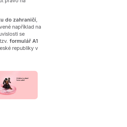
ut právo na
u do zahraničí
,
vené například na
vislosti se
tzv.
formulář A1
eské republiky v