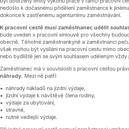
být dodrženy limity výkonu práce v rámci pracovní ce
nedošlo k dočasnému přidělení zaměstnance k jinému 
dokonce k zastřenému agenturnímu zaměstnávání.
K pracovní cestě musí zaměstnanec udělit souhla
bude uveden v pracovní smlouvě pro všechny budoucí
obecně. Těhotné zaměstnankyně a zaměstnanci pečujíc
však mohou být vysíláni na pracovní cestu mimo obe
nebo bydliště jen se svým souhlasem uděleným vždy p
Zaměstnanec má v souvislosti s pracovní cestou práv
náhrady
. Mezi ně patří:
náhrady nákladů na jízdní výdaje,
jízdní výdaje k návštěvě člena rodiny,
výdaje za ubytování,
stravné,
nutné vedlejší výdaje.