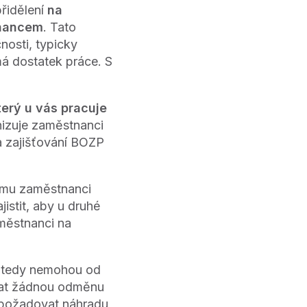
přidělení
na
tnancem
. Tato
nosti, typicky
á dostatek práce. S
erý u vás pracuje
nizuje zaměstnanci
na zajišťování BOZP
emu zaměstnanci
istit, aby u druhé
městnanci na
é tedy nemohou od
vat žádnou odměnu
 požadovat náhradu