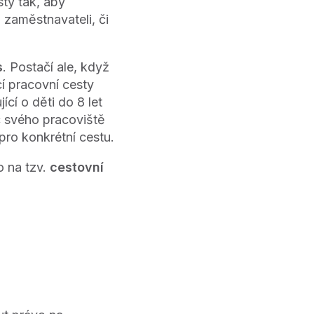
sty tak, aby
zaměstnavateli, či
s
. Postačí ale, když
 pracovní cesty
í o děti do 8 let
c svého pracoviště
ro konkrétní cestu.
o na tzv.
cestovní