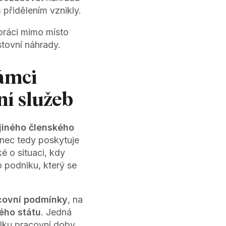
 přidělením vznikly.
práci mimo místo
tovní náhrady.
ámci
í služeb
jiného členského
anec tedy poskytuje
é o situaci, kdy
 podniku, který se
covní podmínky
, na
ého státu
. Jedná
lku pracovní doby