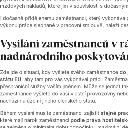
mzdových nákladů, které jim v souvislosti s dočasným
I dočasně přidělenému zaměstnanci, který vykonává 
výkonu práce sjednané v pracovní smlouvě, náleží ces
Vysílání zaměstnanců v r
nadnárodního poskytován
Zde jde o situaci, kdy vyšlete svého zaměstnance
do 
státu EU
, aby tam pro vás vykonával práci. Zaměstn
přeshraniční služby vaším jménem. Může se jednat tak
zaměstnance vyšlete do vaší vlastní provozovny nebo
nachází na území jiného členského státu.
Během vyslání musíte zaměstnanci zajistit
stejné pra
které mají nárok zaměstnanci
podle práva hostitelsk
se zejména o minimální dobu odpočinku, maximální dé