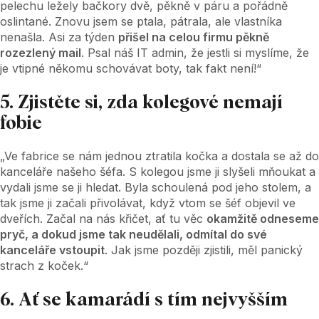
pelechu ležely bačkory dvě, pěkně v páru a pořádně
oslintané. Znovu jsem se ptala, pátrala, ale vlastníka
nenašla. Asi za týden
přišel na celou firmu pěkně
rozezlený mail
. Psal náš IT admin, že jestli si myslíme, že
je vtipné někomu schovávat boty, tak fakt není!“
5. Zjistěte si, zda kolegové nemají
fobie
„Ve fabrice se nám jednou ztratila kočka a dostala se až do
kanceláře našeho šéfa. S kolegou jsme ji slyšeli mňoukat a
vydali jsme se ji hledat. Byla schoulená pod jeho stolem, a
tak jsme ji začali přivolávat, když vtom se šéf objevil ve
dveřích. Začal na nás křičet, ať tu věc
okamžitě odneseme
pryč, a dokud jsme tak neudělali, odmítal do své
kanceláře vstoupit
. Jak jsme později zjistili, měl panický
strach z koček.“
6. Ať se kamarádí s tím nejvyšším