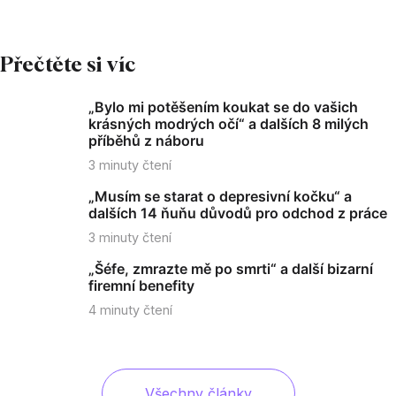
Přečtěte si víc
„Bylo mi potěšením koukat se do vašich
krásných modrých očí“ a dalších 8 milých
příběhů z náboru
3
minuty čtení
„Musím se starat o depresivní kočku“ a
dalších 14 ňuňu důvodů pro odchod z práce
3
minuty čtení
„Šéfe, zmrazte mě po smrti“ a další bizarní
firemní benefity
4
minuty čtení
Všechny články