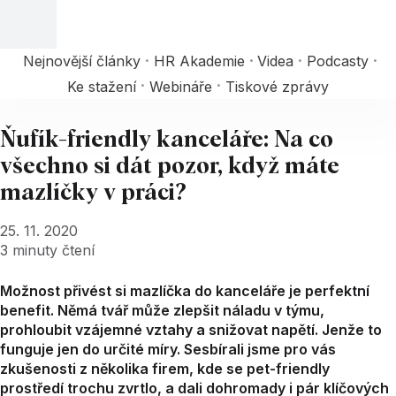
Nejnovější články
HR Akademie
Videa
Podcasty
Ke stažení
Webináře
Tiskové zprávy
Ňufík-friendly kanceláře: Na co
všechno si dát pozor, když máte
mazlíčky v práci?
25. 11. 2020
3
minuty čtení
Možnost přivést si mazlíčka do kanceláře je perfektní
benefit. Němá tvář může zlepšit náladu v týmu,
prohloubit vzájemné vztahy a snižovat napětí. Jenže to
funguje jen do určité míry. Sesbírali jsme pro vás
zkušenosti z několika firem, kde se pet-friendly
prostředí trochu zvrtlo, a dali dohromady i pár klíčových