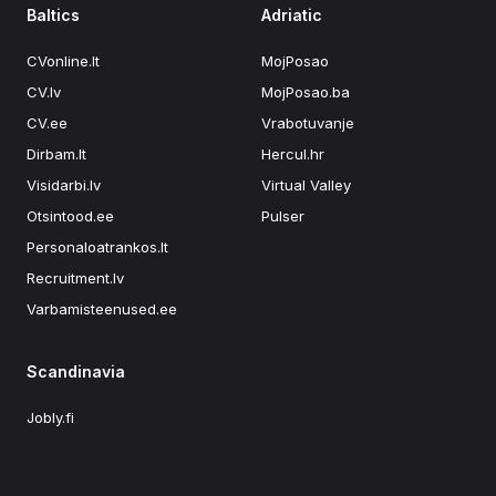
Baltics
Adriatic
CVonline.lt
MojPosao
CV.lv
MojPosao.ba
CV.ee
Vrabotuvanje
Dirbam.lt
Hercul.hr
Visidarbi.lv
Virtual Valley
Otsintood.ee
Pulser
Personaloatrankos.lt
Recruitment.lv
Varbamisteenused.ee
Scandinavia
Jobly.fi