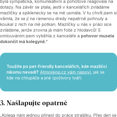
byla sympatická, komunikativní a pohotově reagovala na
dotazy. Na závěr se ptala, jestli v kancelářích zvládáme
mazlíčky a spiklenecky se na mě usmála. V tu chvíli jsem si
všimla, že se jí na ramenou dredy nepatrně pohnuly a
koukal z nich na mě potkan. Mazlíčky u nás v práci sice
zvládáme, jenže zrovna já mám fobii z hlodavců! S
omlouváním jsem vyběhla z kanceláře a
pohovor musela
dokončit má kolegyně
.“
Toužíte po pet-friendly kancelářích, kde mazlíčci
nikomu nevadí?
Atmoskop.cz vám napoví
, jak se
kde na chlupáče a jiné (po)tvory tváří.
3. Našlapujte opatrně
„Kolega nám jednou přinesl do práce strašilku. Přes den se