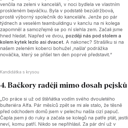
venčila na zeleni v kanceláři, v noci bydlela ve vlastním
proskleném bejváčku. Byla v podstatě bezúdržbová,
prostě výborný společník do kanceláře. Jenže po pár
týdnech a veselém teambuildingu v kanclu na ni kolega
zapomněl a samozřejmě se po ní slehla zem. Začali jsme
hned hledat. Napřed ve dvou,
později nás pod stolem a
kolem kytek lezlo asi dvacet
. A nakonec? Strašilku si na
našem zeleném koberci bohužel ‚našla‘ podrážka
nováčka, který se přišel ten den poprvé představit.“
Kandidátka s krysou
4. Bačkory raději mimo dosah pejsků
„Do práce si už od štěňátka vodím svého dvouletého
bulteriéra Alfa. Pár měsíců zpět se mi ale stalo, že těsně
před odchodem domů jsem v pelechu našla cizí papuč.
Čapla jsem ji do ruky a začala se kolegů na patře ptát, jestli
neví, komu patří. Nikdo se nepřihlásil. Za pár dní už v