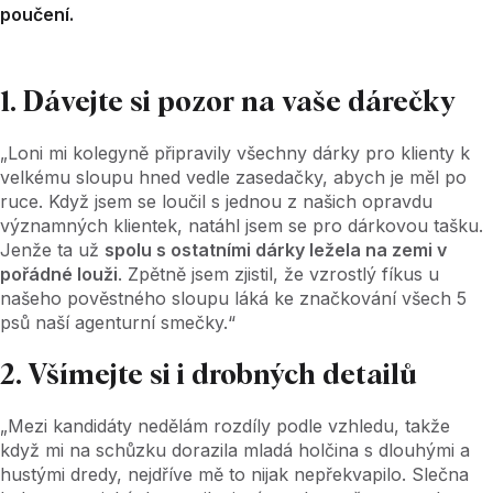
poučení.
1. Dávejte si pozor na vaše dárečky
„Loni mi kolegyně připravily všechny dárky pro klienty k
velkému sloupu hned vedle zasedačky, abych je měl po
ruce. Když jsem se loučil s jednou z našich opravdu
významných klientek, natáhl jsem se pro dárkovou tašku.
Jenže ta už
spolu s ostatními dárky ležela na zemi v
pořádné louži
. Zpětně jsem zjistil, že vzrostlý fíkus u
našeho pověstného sloupu láká ke značkování všech 5
psů naší agenturní smečky.“
2. Všímejte si i drobných detailů
„Mezi kandidáty nedělám rozdíly podle vzhledu, takže
když mi na schůzku dorazila mladá holčina s dlouhými a
hustými dredy, nejdříve mě to nijak nepřekvapilo. Slečna