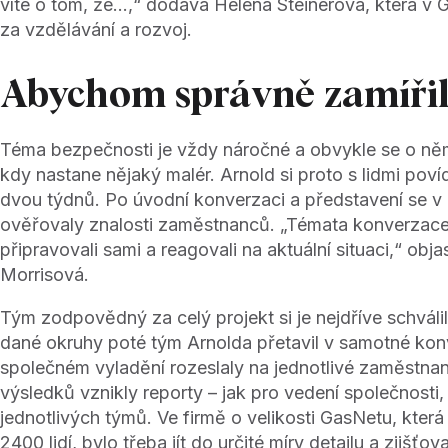
víte o tom, že…,“ dodává Helena Steinerová, která v
za vzdělávání a rozvoj.
Abychom správně zamířil
Téma bezpečnosti je vždy náročné a obvykle se o něm 
kdy nastane nějaký malér. Arnold si proto s lidmi poví
dvou týdnů. Po úvodní konverzaci a představení se v 
ověřovaly znalosti zaměstnanců. „Témata konverzace
připravovali sami a reagovali na aktuální situaci,“ obj
Morrisová.
Tým zodpovědný za celý projekt si je nejdříve schváli
dané okruhy poté tým Arnolda přetavil v samotné kon
společném vyladění rozeslaly na jednotlivé zaměstnan
výsledků vznikly reporty – jak pro vedení společnosti
jednotlivých týmů. Ve firmě o velikosti GasNetu, kte
2400 lidí, bylo třeba jít do určité míry detailu a zjišťov