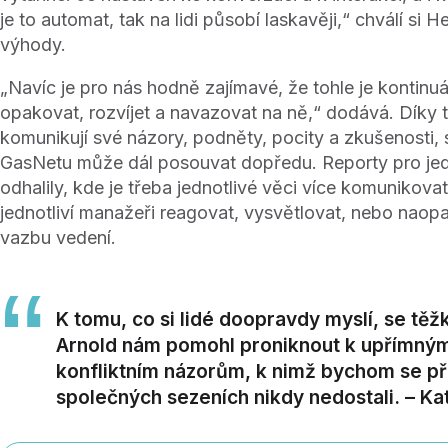
je to automat, tak na lidi působí laskavěji,“ chválí si H
výhody.
„Navíc je pro nás hodně zajímavé, že tohle je kontin
opakovat, rozvíjet a navazovat na ně,“ dodává. Díky t
komunikují své názory, podněty, pocity a zkušenosti, s
GasNetu může dál posouvat dopředu. Reporty pro jed
odhalily, kde je třeba jednotlivé věci více komunikovat
jednotliví manažeři reagovat, vysvětlovat, nebo naop
vazbu vedení.
K tomu, co si lidé doopravdy myslí, se těž
Arnold nám pomohl proniknout k upřímným
konfliktním názorům, k nimž bychom se př
společných sezeních nikdy nedostali. – Ka