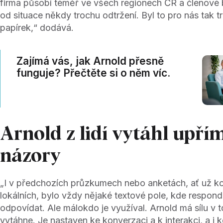
firma působí téměř ve všech regionech ČR a členové
od situace někdy trochu odtržení. Byl to pro nás tak 
papírek,“ dodává.
Zajímá vás, jak Arnold přesně
funguje? Přečtěte si o něm víc.
Arnold z lidí vytáhl upří
názory
„I v předchozích průzkumech nebo anketách, ať už k
lokálních, bylo vždy nějaké textové pole, kde respond
odpovídat. Ale málokdo je využíval. Arnold má sílu v to
vytáhne. Je nastaven ke konverzaci a k interakci, a i 