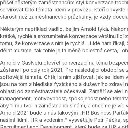
přišel některým zaměstnancům styl konverzace trochu
servírovat tato témata lidem v provozu, kteří obvykle m
starosti než zaměstnanecké průzkumy, je vždy docela
Některým například vadilo, že jim Arnold tyká. Nakon
krátké, rychlé a srozumitelné konverzace většinu lidí zí
tomu, že konverzace s ním je rychlá. „Lidé nám říkají, 
dělat musíme, tak tohle je ta méně bolestná cesta,“ o
Arnold v GasNetu otevřel konverzaci na téma bezpečn
zůstane i po celý rok 2021. Pro následující období se 
softovější témata. Chtějí s ním zjišťovat, jak se lidem v
jsou na tom z hlediska fyzického a duševního zdraví 
oblasti od zaměstnavatele očekávali. Zaměří se ale i
management, motivovanost, spokojenost nebo témat
aby firmu tvořili zaměstnanci s námi, a chceme je víc 
Arnold 2021 bude u nás takovým „HR Business Parťá
našimi lidmi, HR a vedením,“ vysvětluje Petr Pěčka, sp
Recruitment and Development, který bude za HR v pří