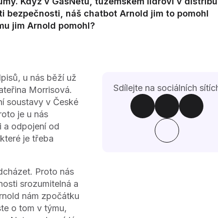
my. Když v GasNetu, tuzemském lídrovi v distribu
sti bezpečnosti, náš chatbot Arnold jim to pomohl
mu jim Arnold pomohl?
pisů, u nás běží už
Sdílejte na sociálních sítíc
ateřina Morrisová.
ní soustavy v České
oto je u nás
 a odpojení od
které je třeba
dcházet. Proto nás
osti srozumitelná a
„Arnold nám zpočátku
te o tom v týmu,