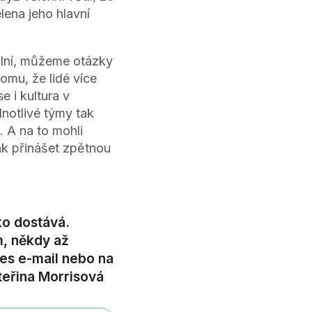
elena jeho hlavní
uální, můžeme otázky
omu, že lidé více
e i kultura v
notlivé týmy tak
. A na to mohli
ak přinášet zpětnou
ko dostává.
, někdy až
es e-mail nebo na
teřina Morrisová