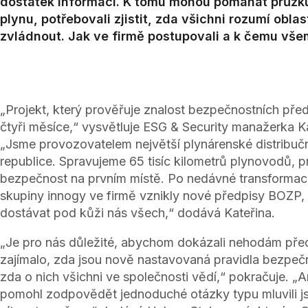
dostatek informací. K tomu mohou pomáhat průzku
plynu, potřebovali zjistit, zda všichni rozumí obla
zvládnout. Jak ve firmě postupovali a k čemu vše
„Projekt, který prověřuje znalost bezpečnostních před
čtyři měsíce,“ vysvětluje ESG & Security manažerka K
„Jsme provozovatelem největší plynárenské distribuč
republice. Spravujeme 65 tisíc kilometrů plynovodů, pr
bezpečnost na prvním místě. Po nedávné transformaci
skupiny innogy ve firmě vznikly nové předpisy BOZP, 
dostávat pod kůži nás všech,“ dodává Kateřina.
„Je pro nás důležité, abychom dokázali nehodám pře
zajímalo, zda jsou nově nastavovaná pravidla bezpečn
zda o nich všichni ve společnosti vědí,“ pokračuje. 
pomohl zodpovědět jednoduché otázky typu mluvili js