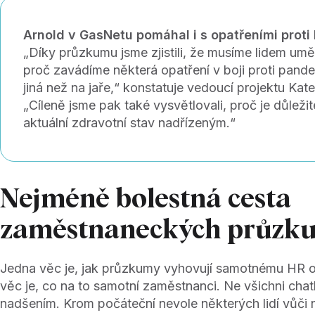
Arnold v GasNetu pomáhal i s opatřeními proti 
„Díky průzkumu jsme zjistili, že musíme lidem umět
proč zavádíme některá opatření v boji proti pandem
jiná než na jaře,“ konstatuje vedoucí projektu Kat
„Cíleně jsme pak také vysvětlovali, proč je důleži
aktuální zdravotní stav nadřízeným.“
Nejméně bolestná cesta
zaměstnaneckých průzk
Jedna věc je, jak průzkumy vyhovují samotnému HR od
věc je, co na to samotní zaměstnanci. Ne všichni chat
nadšením. Krom počáteční nevole některých lidí vůči