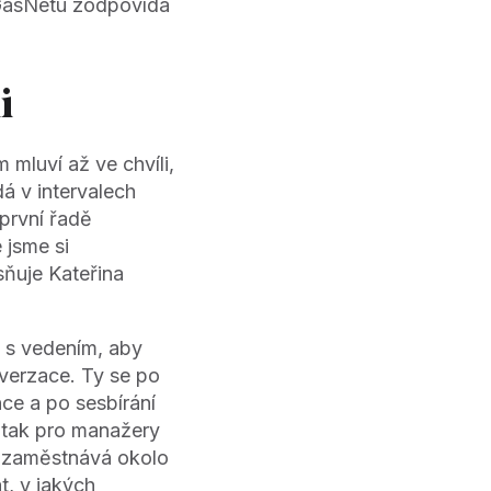
 GasNetu zodpovídá
i
mluví až ve chvíli,
dá v intervalech
první řadě
 jsme si
asňuje Kateřina
l s vedením, aby
verzace. Ty se po
ce a po sesbírání
, tak pro manažery
rá zaměstnává okolo
at, v jakých