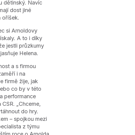
 dětinský. Navíc
ají dost jiné
 oříšek.
ec si Arnoldovy
skaly. A to i díky
že jestli průzkumy
bjasňuje Helena.
ost a s firmou
zaměří i na
e firmě žije, jak
nebo co by v této
 na performance
a CSR. „Chceme,
vtáhnout do hry.
kem – spojkou mezi
ecialista z týmu
štím roce o Arnolda