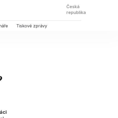
Kontaktujte
Česká
nás
republika
náře
Tiskové zprávy
?
áci