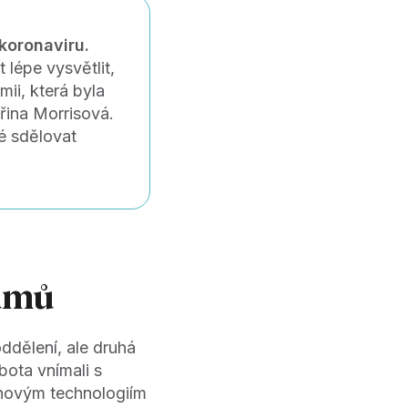
koronaviru.
 lépe vysvětlit,
ii, která byla
eřina Morrisová.
té sdělovat
umů
dělení, ale druhá
bota vnímali s
 novým technologiím