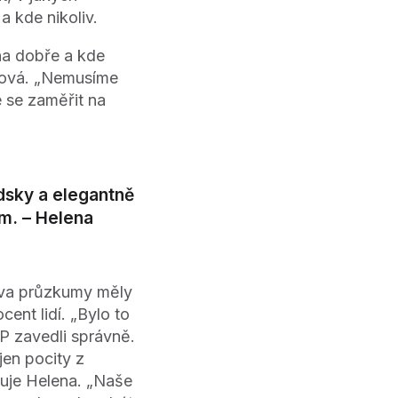
 kde nikoliv.
ena dobře a kde
erová. „Nemusíme
e se zaměřit na
idsky a elegantně
m. – Helena
dva průzkumy měly
ent lidí. „Bylo to
P zavedli správně.
jen pocity z
suje Helena. „Naše