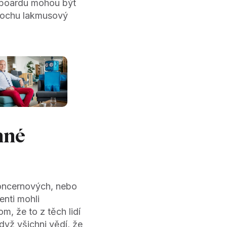
 boardu mohou být
trochu lakmusový
mné
oncernových, nebo
enti mohli
m, že to z těch lidí
když všichni vědí, že