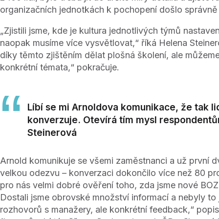
organizačních jednotkách k pochopení došlo správně a
„Zjistili jsme, kde je kultura jednotlivých týmů nastav
naopak musíme více vysvětlovat,“ říká Helena Stein
díky těmto zjištěním dělat plošná školení, ale můžem
konkrétní témata,“ pokračuje.
Líbí se mi Arnoldova komunikace, že tak l
konverzuje. Otevírá tím mysl respondentů
Steinerová
Arnold komunikuje se všemi zaměstnanci a už první 
velkou odezvu – konverzaci dokončilo více než 80 proc
pro nás velmi dobré ověření toho, zda jsme nové BOZ
Dostali jsme obrovské množství informací a nebyly to 
rozhovorů s manažery, ale konkrétní feedback,“ popi