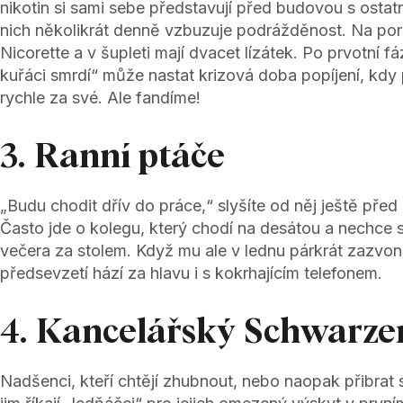
nikotin si sami sebe představují před budovou s ostatn
nich několikrát denně vzbuzuje podrážděnost. Na p
Nicorette a v šupleti mají dvacet lízátek. Po prvotní fáz
kuřáci smrdí“ může nastat krizová doba popíjení, kdy
rychle za své. Ale fandíme!
3. Ranní ptáče
„Budu chodit dřív do práce,“ slyšíte od něj ještě pře
Často jde o kolegu, který chodí na desátou a nechce
večera za stolem. Když mu ale v lednu párkrát zazvon
předsevzetí hází za hlavu i s kokrhajícím telefonem.
4. Kancelářský Schwarze
Nadšenci, kteří chtějí zhubnout, nebo naopak přibrat s