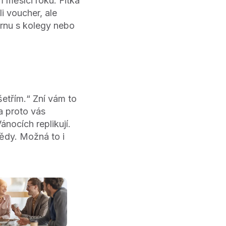
m měsíci roku. Fitka
i voucher, ale
rnu s kolegy nebo
etřím.“ Zní vám to
a proto vás
nocích replikují.
bědy. Možná to i