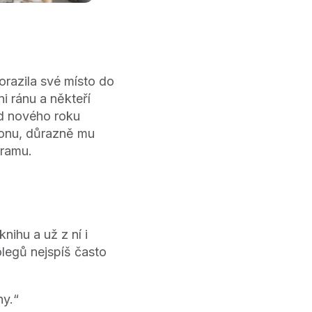
orazila své místo do
i ránu a někteří
od nového roku
fonu, důrazně mu
gramu.
ihu a už z ní i
olegů nejspíš často
hy.“