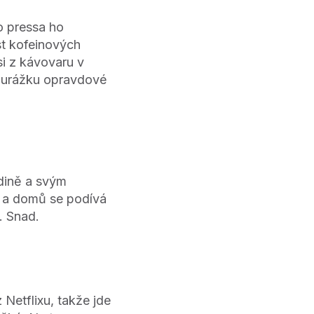
o pressa ho
st kofeinových
i z kávovaru v
a urážku opravdové
odině a svým
n a domů se podívá
. Snad.
 Netflixu, takže jde