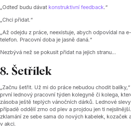
„Odteď budu dávat
konstruktivní feedback
.“
„Chci přidat.“
„Až odejdu z práce, neexistuje, abych odpovídal na e
telefon. Pracovní doba je jasně daná.“
Nezbývá než se pokusit přidat na jejich stranu…
8. Šetřílek
„Začnu šetřit. Už mi do práce nebudou chodit balíky,
první lednový pracovní týden kolegyně či kolega, kte
zásoba ještě teplých vánočních dárků. Lednové slevy
případě oddělí zrno od plev a projdou jen ti nejsilnější
zklamání ze sebe sama do nových kabelek, kozaček a
v akci.