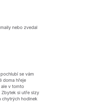
-maily nebo zvedal
“ pochlubí se vám
ré doma hřeje
 ale v tomto
. Zbytek si utře slzy
 chytrých hodinek