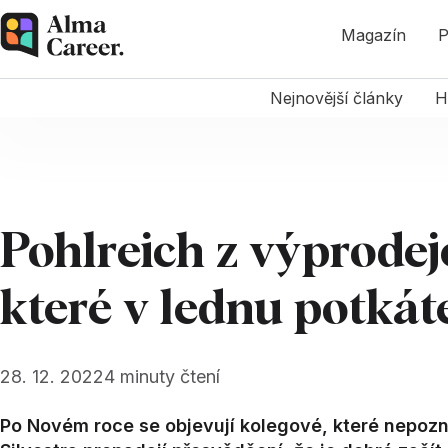
Magazín
P
Nejnovější články
H
Pohlreich z výprodeje
které v lednu potkát
28. 12. 2022
4
minuty čtení
Po Novém roce se objevují kolegové, které nepozná