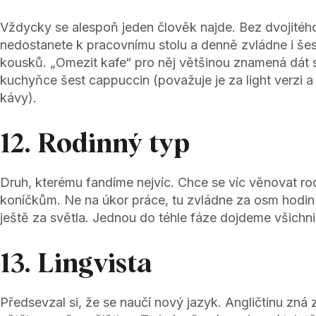
Vždycky se alespoň jeden člověk najde. Bez dvojitéh
nedostanete k pracovnímu stolu a denně zvládne i še
kousků. „Omezit kafe“ pro něj většinou znamená dát s
kuchyňce šest cappuccin (považuje je za light verzi 
kávy).
12. Rodinný typ
Druh, kterému fandíme nejvíc. Chce se víc věnovat r
koníčkům. Ne na úkor práce, tu zvládne za osm hodi
ještě za světla. Jednou do téhle fáze dojdeme všichni
13. Lingvista
Předsevzal si, že se naučí nový jazyk. Angličtinu zná z