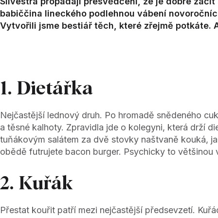
Silvestra propadají přesvědčení, že je dobré začít
babiččina lineckého podlehnou vábení novoročních p
Vytvořili jsme bestiář těch, které zřejmě potkáte.
1. Dietářka
Nejčastější lednový druh. Po hromadě snědeného cukr
a těsné kalhoty. Zpravidla jde o kolegyni, která drží di
tuňákovým salátem za dvě stovky naštvaně kouká, ja
obědě futrujete bacon burger. Psychicky to většinou 
2. Kuřák
Přestat kouřit patří mezi nejčastější předsevzetí. Kuřác