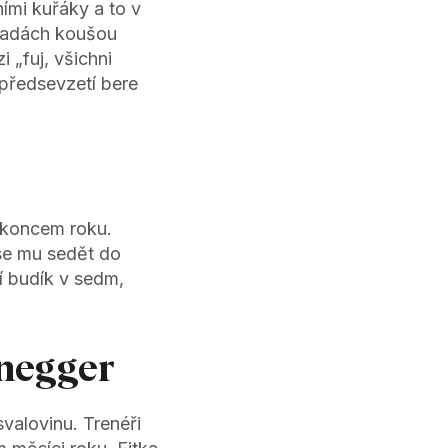
ími kuřáky a to v
oradách koušou
i „fuj, všichni
 předsevzetí bere
d koncem roku.
 se mu sedět do
í budík v sedm,
negger
valovinu. Trenéři