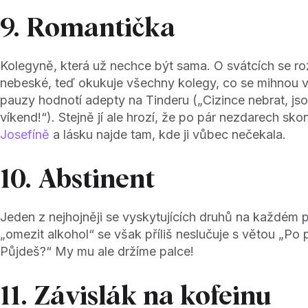
9. Romantička
Kolegyně, která už nechce být sama. O svátcích se ro
nebeské, teď okukuje všechny kolegy, co se mihnou v 
pauzy hodnotí adepty na Tinderu („Cizince nebrat, jso
víkend!“). Stejně jí ale hrozí, že po pár nezdarech sko
Josefíně
a lásku najde tam, kde ji vůbec nečekala.
10. Abstinent
Jeden z nejhojněji se vyskytujících druhů na každém p
„omezit alkohol“ se však příliš neslučuje s větou „Po 
Půjdeš?“ My mu ale držíme palce!
11. Závislák na kofeinu