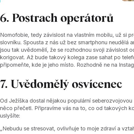
6. Postrach operátorů
Nomofobie, tedy závislost na vlastním mobilu, už si pr
slovníku. Spousta z nás už bez smartphonu neudělá an
jsou tak uvědomělí, že se rozhodnou svoji závislost 
korigovat. Až bude takový kolega zase sahat po tele
připomeňte, kde je jeho místo. Rozhodně ne na Insta
7. Uvědomělý osvícenec
Od Ježíška dostal nějakou populární seberozvojovou kn
něco přečetl. Připravíme vás na to, co od takových k
uslyšíte:
„Nebudu se stresovat, ovlivňuje to moje zdraví a vzta