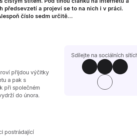
 s čistým štítem. Pod tíhou článků na internetu a
ředsevzetí a projeví se to na nich i v práci.
 Alespoň číslo sedm určitě…
Sdílejte na sociálních sítíc
oví přijdou výčitky
etu a pak s
k při společném
vydrží do února.
i postrádající