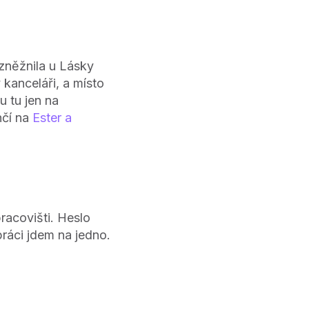
zněžnila u Lásky
kanceláři, a místo
u tu jen na
nčí na
Ester a
racovišti. Heslo
práci jdem na jedno.