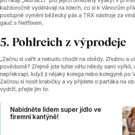
jim říkají „ledňáčci“ pro jejich omezený výskyt v první
každoročně vydělávají na lidech, co si k Vánocům přál
postupně vymění běžecký pás a TRX nástroje za viná
gauč s Netflixem.
5. Pohlreich z výprodeje
„Začnu si vařit a nebudu chodit na obědy. Zhubnu a uš
povědomě? Zřejmě jste tuhle větu někdy sami vyřkli, 
nepřekvapí, když ji nějaký kolega nebo kolegyně po Vá
Začnou si nosit krabičky a vy přijdete o parťáka na o
vydrží, přejte jim to.
Nabídněte lidem super jídlo ve
firemní kantýně!