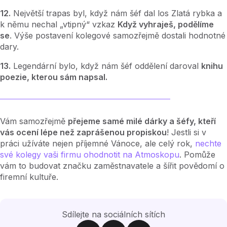
12.
Největší trapas byl, když nám šéf dal los Zlatá rybka a
k němu nechal „vtipný“ vzkaz
Když vyhraješ, podělíme
se
. Výše postavení kolegové samozřejmě dostali hodnotné
dary.
13.
Legendární bylo, když nám šéf oddělení daroval
knihu
poezie, kterou sám napsal.
Vám samozřejmě
přejeme samé milé dárky a šéfy, kteří
vás ocení lépe než zaprášenou propiskou
! Jestli si v
práci užíváte nejen příjemné Vánoce, ale celý rok,
nechte
své kolegy vaši firmu ohodnotit na Atmoskopu
. Pomůže
vám to budovat značku zaměstnavatele a šířit povědomí o
firemní kultuře.
Sdílejte na sociálních sítích