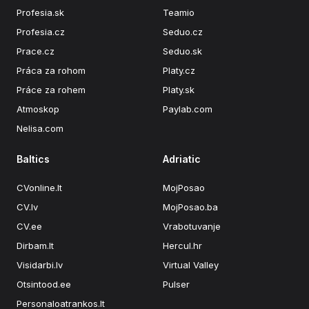
Profesia.sk
Teamio
Profesia.cz
Seduo.cz
Prace.cz
Seduo.sk
Práca za rohom
Platy.cz
Práce za rohem
Platy.sk
Atmoskop
Paylab.com
Nelisa.com
Baltics
Adriatic
CVonline.lt
MojPosao
CV.lv
MojPosao.ba
CV.ee
Vrabotuvanje
Dirbam.lt
Hercul.hr
Visidarbi.lv
Virtual Valley
Otsintood.ee
Pulser
Personaloatrankos.lt