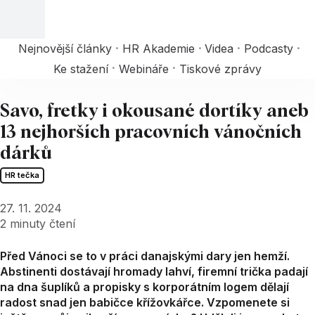
Nejnovější články
HR Akademie
Videa
Podcasty
Ke stažení
Webináře
Tiskové zprávy
Savo, fretky i okousané dortíky aneb
13 nejhorších pracovních vánočních
dárků
HR tečka
27. 11. 2024
2
minuty čtení
Před Vánoci se to v práci danajskými dary jen hemží.
Abstinenti dostávají hromady lahví, firemní trička padají
na dna šuplíků a propisky s korporátním logem dělají
radost snad jen babičce křížovkářce. Vzpomenete si