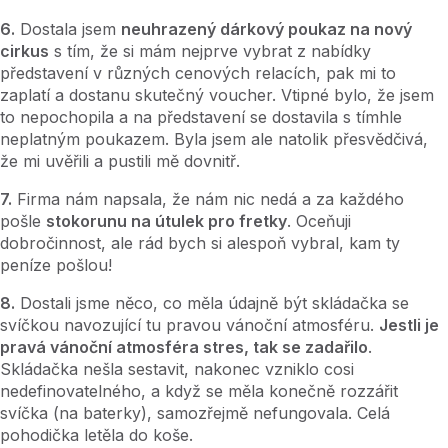
6.
Dostala jsem
neuhrazený dárkový poukaz na nový
cirkus
s tím, že si mám nejprve vybrat z nabídky
představení v různých cenových relacích, pak mi to
zaplatí a dostanu skutečný voucher. Vtipné bylo, že jsem
to nepochopila a na představení se dostavila s tímhle
neplatným poukazem. Byla jsem ale natolik přesvědčivá,
že mi uvěřili a pustili mě dovnitř.
7.
Firma nám napsala, že nám nic nedá a za každého
pošle
stokorunu na útulek pro fretky
. Oceňuji
dobročinnost, ale rád bych si alespoň vybral, kam ty
peníze pošlou!
8.
Dostali jsme něco, co měla údajně být skládačka se
svíčkou navozující tu pravou vánoční atmosféru.
Jestli je
pravá vánoční atmosféra stres, tak se zadařilo
.
Skládačka nešla sestavit, nakonec vzniklo cosi
nedefinovatelného, a když se měla konečně rozzářit
svíčka (na baterky), samozřejmě nefungovala. Celá
pohodička letěla do koše.