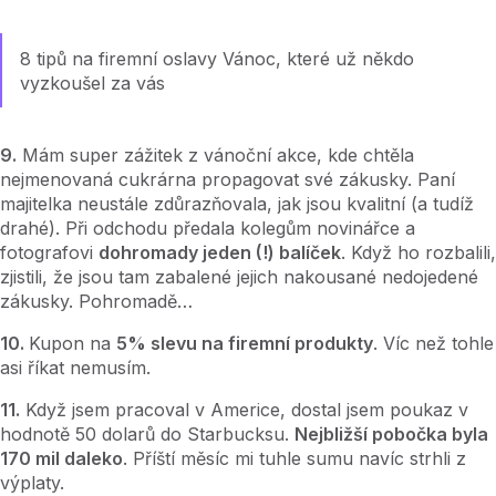
8 tipů na firemní oslavy Vánoc, které už někdo
vyzkoušel za vás
9.
Mám super zážitek z vánoční akce, kde chtěla
nejmenovaná cukrárna propagovat své zákusky. Paní
majitelka neustále zdůrazňovala, jak jsou kvalitní (a tudíž
drahé). Při odchodu předala kolegům novinářce a
fotografovi
dohromady jeden (!) balíček
. Když ho rozbalili,
zjistili, že jsou tam zabalené jejich nakousané nedojedené
zákusky. Pohromadě…
10.
Kupon na
5% slevu na firemní produkty
. Víc než tohle
asi říkat nemusím.
11.
Když jsem pracoval v Americe, dostal jsem poukaz v
hodnotě 50 dolarů do Starbucksu.
Nejbližší pobočka byla
170 mil daleko
. Příští měsíc mi tuhle sumu navíc strhli z
výplaty.