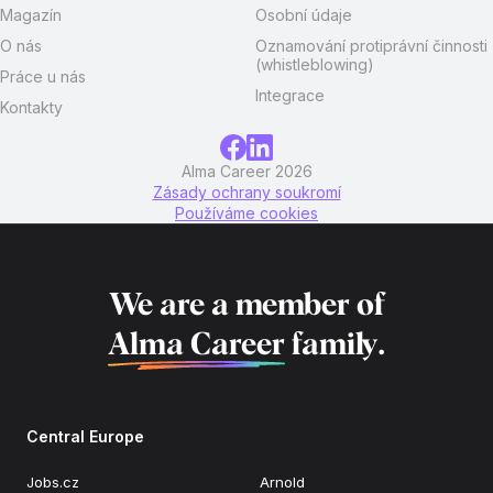
Magazín
Osobní údaje
O nás
Oznamování protiprávní činnosti
(whistleblowing)
Práce u nás
Integrace
Kontakty
Alma Career 2026
Zásady ochrany soukromí
Používáme cookies
We are a member of
Alma Career
family.
Central Europe
Jobs.cz
Arnold