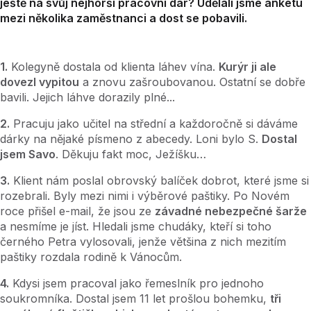
ještě na svůj nejhorší pracovní dar? Udělali jsme anketu
mezi několika zaměstnanci a dost se pobavili.
1.
Kolegyně dostala od klienta láhev vína.
Kurýr ji ale
dovezl vypitou
a znovu zašroubovanou. Ostatní se dobře
bavili. Jejich láhve dorazily plné...
2.
Pracuju jako učitel na střední a každoročně si dáváme
dárky na nějaké písmeno z abecedy. Loni bylo S.
Dostal
jsem Savo
. Děkuju fakt moc, Ježíšku…
3.
Klient nám poslal obrovský balíček dobrot, které jsme si
rozebrali. Byly mezi nimi i výběrové paštiky. Po Novém
roce přišel e-mail, že jsou ze
závadné nebezpečné šarže
a nesmíme je jíst. Hledali jsme chudáky, kteří si toho
černého Petra vylosovali, jenže většina z nich mezitím
paštiky rozdala rodině k Vánocům.
4.
Kdysi jsem pracoval jako řemeslník pro jednoho
soukromníka. Dostal jsem 11 let prošlou bohemku,
tři