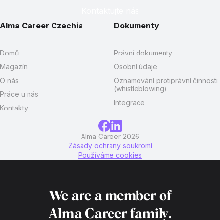
Kontaktujte nás
Alma Career Czechia
Dokumenty
Domů
Právní dokumenty
Magazín
Osobní údaje
O nás
Oznamování protiprávní činnosti
(whistleblowing)
Práce u nás
Integrace
Kontakty
Alma Career 2026
Zásady ochrany soukromí
Používáme cookies
We are a member of
Alma Career
family.