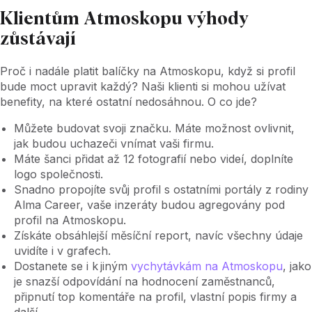
Klientům Atmoskopu výhody
zůstávají
Proč i nadále platit balíčky na Atmoskopu, když si profil
bude moct upravit každý? Naši klienti si mohou užívat
benefity, na které ostatní nedosáhnou. O co jde?
Můžete budovat svoji značku. Máte možnost ovlivnit,
jak budou uchazeči vnímat vaši firmu.
Máte šanci přidat až 12 fotografií nebo videí, doplníte
logo společnosti.
Snadno propojíte svůj profil s ostatními portály z rodiny
Alma Career, vaše inzeráty budou agregovány pod
profil na Atmoskopu.
Získáte obsáhlejší měsíční report, navíc všechny údaje
uvidíte i v grafech.
Dostanete se i k jiným
vychytávkám na Atmoskopu
, jako
je snazší odpovídání na hodnocení zaměstnanců,
připnutí top komentáře na profil, vlastní popis firmy a