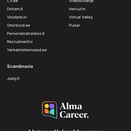
CV.ee
Vrabotuvanje
Dirbam.lt
Hercul.hr
Visidarbi.lv
Virtual Valley
Otsintood.ee
Pulser
Personaloatrankos.lt
Recruitment.lv
Varbamisteenused.ee
Scandinavia
Jobly.fi