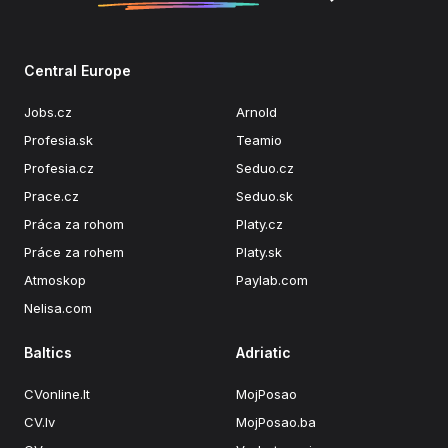
Central Europe
Jobs.cz
Arnold
Profesia.sk
Teamio
Profesia.cz
Seduo.cz
Prace.cz
Seduo.sk
Práca za rohom
Platy.cz
Práce za rohem
Platy.sk
Atmoskop
Paylab.com
Nelisa.com
Baltics
Adriatic
CVonline.lt
MojPosao
CV.lv
MojPosao.ba