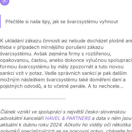
Přečtěte si naše tipy, jak se švarcsystému vyhnout
K ukládání zákazu činnosti asi nebude docházet plošně ani
třeba v případech mírnějšího porušení zákazu
švarcsystému. Avšak zejména firmy s rozšířenou,
opakovanou, častou, anebo dokonce výlučnou spoluprací
formou švarcsystému by měly zpozornět a tuto novou
sankci vzít v potaz. Vedle správních sankcí je pak dalším
možným následkem švarcsystému také doměření daní a
pojistných odvodů, a to včetně penále. A to nechcete…
Článek vznikl ve spolupráci s největší česko-slovenskou
advokátní kanceláří
HAVEL & PARTNERS
a data v něm jsou
aktuální k dubnu roku 2024. Ačkoliv ho viděly oči několika
právníků specializujících se na pracovní právo, chápejte ho