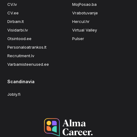
CV.lv
MojPosao.ba
CV.ee
Vrabotuvanje
Dirbam.lt
Hercul.hr
Visidarbi.lv
Virtual Valley
Otsintood.ee
Pulser
Personaloatrankos.lt
Recruitment.lv
Varbamisteenused.ee
Scandinavia
Jobly.fi