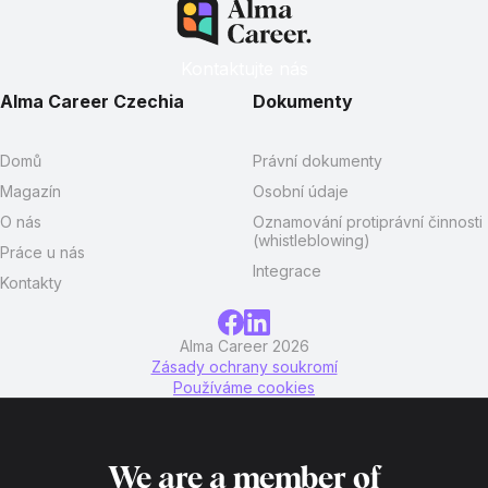
Kontaktujte nás
Alma Career Czechia
Dokumenty
Domů
Právní dokumenty
Magazín
Osobní údaje
O nás
Oznamování protiprávní činnosti
(whistleblowing)
Práce u nás
Integrace
Kontakty
Alma Career 2026
Zásady ochrany soukromí
Používáme cookies
We are a member of