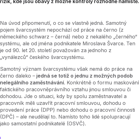
rizik, kde jsou obavy z možné kontroly rozhodně namístě.
Na úvod připomenutí, o co se vlastně jedná. Samotný
pojem švarcsystém nepochází od práce na černo (z
německého schwarz – černá) nebo z nekalého „černého“
systému, ale od jména podnikatele Miroslava Švarce. Ten
je od 90. let 20. století považován za jednoho z
„vynálezců“ českého švarcsystému.
Samotný význam švarcsystému však nemá do práce na
černo daleko –
jedná se totiž o jednu z možných podob
nelegálního zaměstnávání
. Konkrétně o formu maskování
faktického pracovněprávního vztahu jinou smlouvou či
dohodou. Jde o situaci, kdy by spolu zaměstnavatel a
pracovník měli uzavřít pracovní smlouvou, dohodu o
provedení práce (DPP) nebo dohodu o pracovní činnosti
(DPČ) – ale neudělají to. Namísto toho lidé spolupracují
jako samostatní podnikatelé (OSVČ).