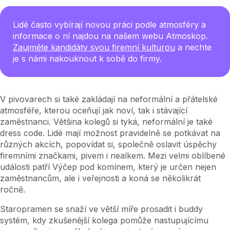
Lidé často vybírají novou práci podle atmosféry a
informace o ní najdou na našem webu Atmoskop.
Zaujměte kandidáty svou firemní kulturou
a nechte
je s námi nakouknout k sobě do firmy.
V pivovarech si také zakládají na neformální a přátelské
atmosféře, kterou oceňují jak noví, tak i stávající
zaměstnanci. Většina kolegů si tyká, neformální je také
dress code. Lidé mají možnost pravidelně se potkávat na
různých akcích, popovídat si, společně oslavit úspěchy
firemními značkami, pivem i nealkem. Mezi velmi oblíbené
události patří Výčep pod komínem, který je určen nejen
zaměstnancům, ale i veřejnosti a koná se několikrát
ročně.
Staropramen se snaží ve větší míře prosadit i buddy
systém, kdy zkušenější kolega pomůže nastupujícímu