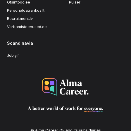
Otsintood.ee
Pulser
Personaloatrankos.lt
Recruitment.lv
Varbamisteenused.ee
Scandinavia
Jobly.fi
A better world of work for
everyone
.
© Alma Career Oy and its subsidiaries