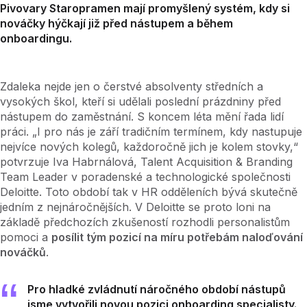
Pivovary Staropramen mají promyšlený systém, kdy si
nováčky hýčkají již před nástupem a během
onboardingu.
Zdaleka nejde jen o čerstvé absolventy středních a
vysokých škol, kteří si udělali poslední prázdniny před
nástupem do zaměstnání. S koncem léta mění řada lidí
práci. „I pro nás je září tradičním termínem, kdy nastupuje
nejvíce nových kolegů, každoročně jich je kolem stovky,“
potvrzuje Iva Habrnálová, Talent Acquisition & Branding
Team Leader v poradenské a technologické společnosti
Deloitte. Toto období tak v HR odděleních bývá skutečně
jedním z nejnáročnějších. V Deloitte se proto loni na
základě předchozích zkušeností rozhodli personalistům
pomoci a
posílit tým pozicí na míru potřebám naloďování
nováčků
.
Pro hladké zvládnutí náročného období nástupů
jsme vytvořili novou pozici onboarding specialisty.