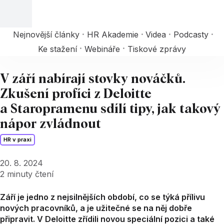
Nejnovější články
HR Akademie
Videa
Podcasty
Ke stažení
Webináře
Tiskové zprávy
V září nabírají stovky nováčků.
Zkušení profíci z Deloitte
a Staropramenu sdílí tipy, jak takový
nápor zvládnout
HR v praxi
20. 8. 2024
2
minuty čtení
Září je jedno z nejsilnějších období, co se týká přílivu
nových pracovníků, a je užitečné se na něj dobře
připravit. V Deloitte zřídili novou speciální pozici a také