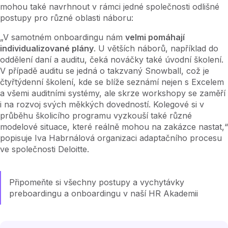
mohou také navrhnout v rámci jedné společnosti odlišné
postupy pro různé oblasti náboru:
„V samotném onboardingu nám
velmi pomáhají
individualizované plány
. U větších náborů, například do
oddělení daní a auditu, čeká nováčky také úvodní školení.
V případě auditu se jedná o takzvaný Snowball, což je
čtyřtýdenní školení, kde se blíže seznámí nejen s Excelem
a všemi auditními systémy, ale skrze workshopy se zaměří
i na rozvoj svých měkkých dovedností. Kolegové si v
průběhu školicího programu vyzkouší také různé
modelové situace, které reálně mohou na zakázce nastat,“
popisuje Iva Habrnálová organizaci adaptačního procesu
ve společnosti Deloitte.
Připomeňte si všechny postupy a vychytávky
preboardingu a onboardingu v naší HR Akademii