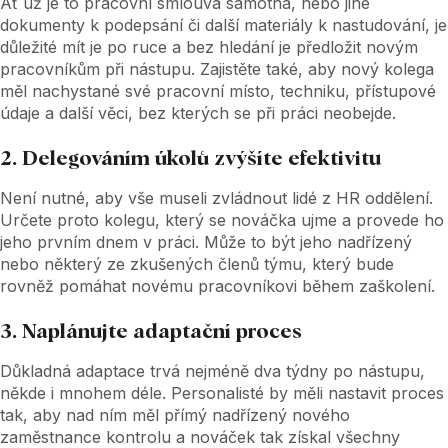
Ať už je to pracovní smlouva samotná, nebo jiné
dokumenty k podepsání či další materiály k nastudování, je
důležité mít je po ruce a bez hledání je předložit novým
pracovníkům při nástupu. Zajistěte také, aby nový kolega
měl nachystané své pracovní místo, techniku, přístupové
údaje a další věci, bez kterých se při práci neobejde.
2. Delegováním úkolů zvýšíte efektivitu
Není nutné, aby vše museli zvládnout lidé z HR oddělení.
Určete proto kolegu, který se nováčka ujme a provede ho
jeho prvním dnem v práci. Může to být jeho nadřízený
nebo některý ze zkušených členů týmu, který bude
rovněž pomáhat novému pracovníkovi během zaškolení.
3. Naplánujte adaptační proces
Důkladná adaptace trvá nejméně dva týdny po nástupu,
někde i mnohem déle. Personalisté by měli nastavit proces
tak, aby nad ním měl přímý nadřízený nového
zaměstnance kontrolu a nováček tak získal všechny