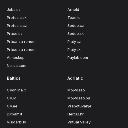
Jobs.cz
Arnold
Profesia.sk
Teamio
Profesia.cz
Seduo.cz
Prace.cz
Seduo.sk
Práca za rohom
Platy.cz
Práce za rohem
Platy.sk
Atmoskop
Paylab.com
Nelisa.com
Baltics
Adriatic
CVonline.lt
MojPosao
CV.lv
MojPosao.ba
CV.ee
Vrabotuvanje
Dirbam.lt
Hercul.hr
Visidarbi.lv
Virtual Valley