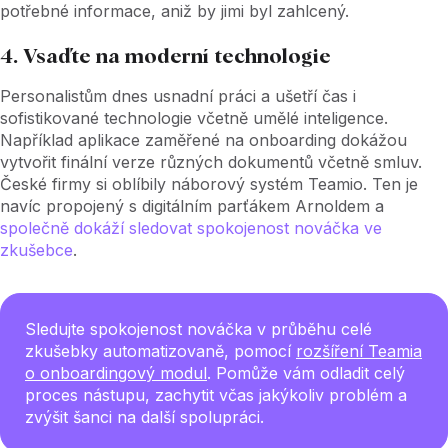
potřebné informace, aniž by jimi byl zahlcený.
4. Vsaďte na moderní technologie
Personalistům dnes usnadní práci a ušetří čas i
sofistikované technologie včetně umělé inteligence.
Například aplikace zaměřené na onboarding dokážou
vytvořit finální verze různých dokumentů včetně smluv.
České firmy si oblíbily náborový systém Teamio. Ten je
navíc propojený s digitálním parťákem Arnoldem a
společně
dokáží
sledovat spokojenost
nováčka ve
zkušebce
.
Sledujte spokojenost nováčka v průběhu celé
zkušebky automatizovaně, pomocí
rozšíření Teamia
o onboardingový modul
. Pomůže vám odladit celý
proces nástupu, zachytit včas jakýkoliv problém a
zvýšit šanci na další spolupráci.