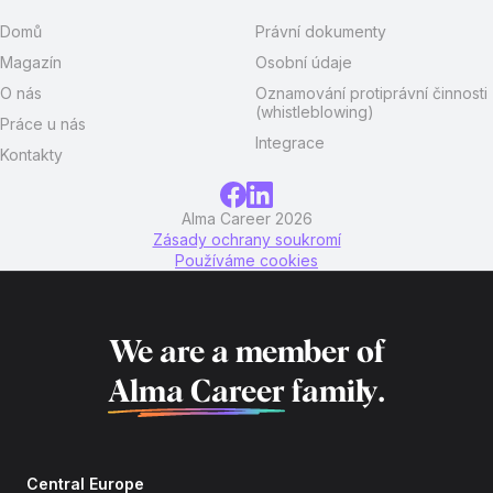
Domů
Právní dokumenty
Magazín
Osobní údaje
O nás
Oznamování protiprávní činnosti
(whistleblowing)
Práce u nás
Integrace
Kontakty
Alma Career 2026
Zásady ochrany soukromí
Používáme cookies
We are a member of
Alma Career
family.
Central Europe