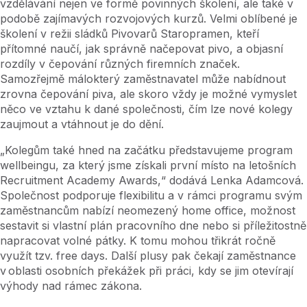
vzdělávání nejen ve formě povinných školení, ale také v
podobě zajímavých rozvojových kurzů. Velmi oblíbené je
školení v režii sládků Pivovarů Staropramen, kteří
přítomné naučí, jak správně načepovat pivo, a objasní
rozdíly v čepování různých firemních značek.
Samozřejmě málokterý zaměstnavatel může nabídnout
zrovna čepování piva, ale skoro vždy je možné vymyslet
něco ve vztahu k dané společnosti, čím lze nové kolegy
zaujmout a vtáhnout je do dění.
„Kolegům také hned na začátku představujeme program
wellbeingu, za který jsme získali první místo na letošních
Recruitment Academy Awards,“ dodává Lenka Adamcová.
Společnost podporuje flexibilitu a v rámci programu svým
zaměstnancům nabízí neomezený home office, možnost
sestavit si vlastní plán pracovního dne nebo si příležitostně
napracovat volné pátky. K tomu mohou třikrát ročně
využít tzv. free days. Další plusy pak čekají zaměstnance
v oblasti osobních překážek při práci, kdy se jim otevírají
výhody nad rámec zákona.