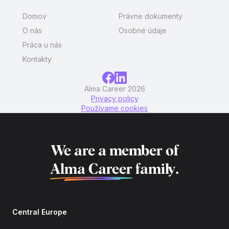
Domov
Právne dokumenty
O nás
Osobné údaje
Práca u nás
Kontakty
Alma Career 2026
Privacy policy
Používame cookies
We are a member of
Alma Career
family.
Central Europe