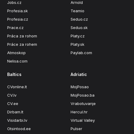
Jobs.cz
Arnold
Profesia.sk
Teamio
Profesia.cz
Seduo.cz
Prace.cz
Seduo.sk
Práca za rohom
Platy.cz
Práce za rohem
Platy.sk
Atmoskop
Paylab.com
Nelisa.com
Baltics
Adriatic
CVonline.lt
MojPosao
CV.lv
MojPosao.ba
CV.ee
Vrabotuvanje
Dirbam.lt
Hercul.hr
Visidarbi.lv
Virtual Valley
Otsintood.ee
Pulser