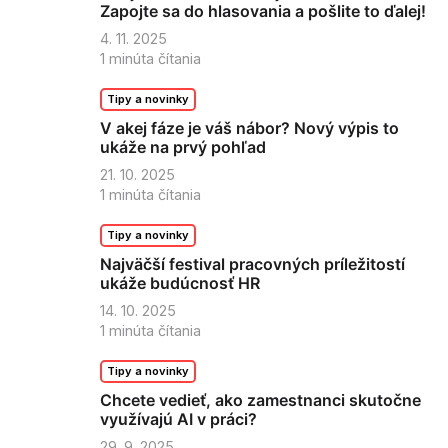
Zapojte sa do hlasovania a pošlite to ďalej!
4. 11. 2025
1
minúta čítania
Tipy a novinky
V akej fáze je váš nábor? Nový výpis to
ukáže na prvý pohľad
21. 10. 2025
1
minúta čítania
Tipy a novinky
Najväčší festival pracovných príležitostí
ukáže budúcnosť HR
14. 10. 2025
1
minúta čítania
Tipy a novinky
Chcete vedieť, ako zamestnanci skutočne
využívajú AI v práci?
29. 9. 2025