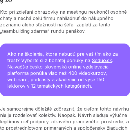
§ 20
Kto pri zdieľaní obrazovky na meetingu neukončí osobné
chaty a nechá celú firmu nahliadnuť do nákupného
zoznamu alebo sťažností na šéfa, zaplatí za tento
„teambuilding zdarma“ rundu panákov.
Ako na školenia, ktoré nebudú pre váš tím ako za
trest? Vyberte si z bohatej ponuky na
Seduo.sk
.
Najväčšia česko-slovenská online vzdelávacia
platforma ponúka viac než 400 videokurzov,
webináre, podcasty a akadémie od vyše 150
lektorov v 12 tematických kategóriách.
Je samozrejme dôležité zdôrazniť, že cieľom tohto návrhu
nie je rozdeľovať kolektív. Naopak. Návrh sleduje výlučne
legitímny cieľ podpory zdravého pracovného prostredia, a
to prostredníctvom primeraných a spoločensky žiaducich