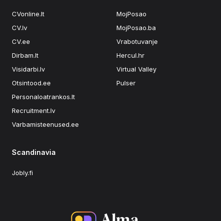
CVonline.lt
MojPosao
CV.lv
MojPosao.ba
CV.ee
Vrabotuvanje
Dirbam.lt
Hercul.hr
Visidarbi.lv
Virtual Valley
Otsintood.ee
Pulser
Personaloatrankos.lt
Recruitment.lv
Varbamisteenused.ee
Scandinavia
Jobly.fi