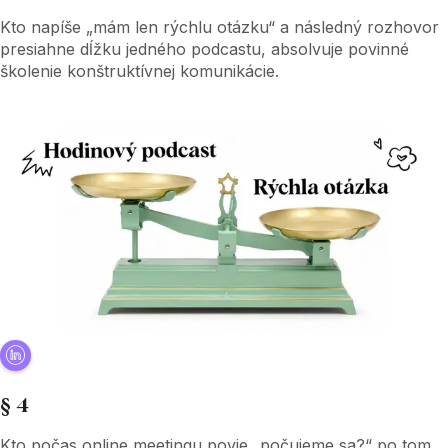
Kto napíše „mám len rýchlu otázku“ a následný rozhovor
presiahne dĺžku jedného podcastu, absolvuje povinné
školenie konštruktívnej komunikácie.
§ 4
Kto počas online meetingu povie „počujeme sa?“ po tom,