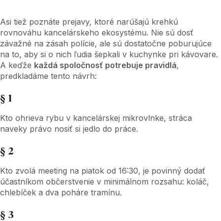
Asi tiež poznáte prejavy, ktoré narúšajú krehkú
rovnováhu kancelárskeho ekosystému. Nie sú dosť
závažné na zásah polície, ale sú dostatočne poburujúce
na to, aby si o nich ľudia šepkali v kuchynke pri kávovare.
A keďže
každá spoločnosť potrebuje pravidlá
,
predkladáme tento návrh:
§ 1
Kto ohrieva rybu v kancelárskej mikrovlnke, stráca
naveky právo nosiť si jedlo do práce.
§ 2
Kto zvolá meeting na piatok od 16:30, je povinný dodať
účastníkom občerstvenie v minimálnom rozsahu: koláč,
chlebíček a dva poháre tramínu.
§ 3