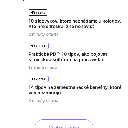
HR bodka
10 zlozvykov, ktoré neznášame u kolegov.
Kto hreje tresku, žne nenávisť
2
minúty čítania
HR v praxi
Praktické PDF: 10 tipov, ako bojovať
s toxickou kultúrou na pracovisku
1
minúta čítania
HR v praxi
14 tipov na zamestnanecké benefity, ktoré
vás nezruinujú
3
minúty čítania
Všetky články