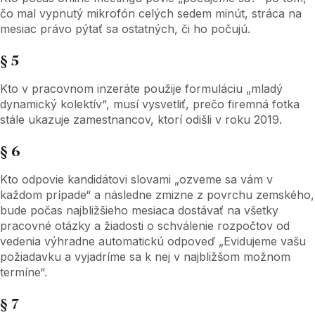
čo mal vypnutý mikrofón celých sedem minút, stráca na
mesiac právo pýtať sa ostatných, či ho počujú.
§ 5
Kto v pracovnom inzeráte použije formuláciu „mladý
dynamický kolektív“, musí vysvetliť, prečo firemná fotka
stále ukazuje zamestnancov, ktorí odišli v roku 2019.
§ 6
Kto odpovie kandidátovi slovami „ozveme sa vám v
každom prípade“ a následne zmizne z povrchu zemského,
bude počas najbližšieho mesiaca dostávať na všetky
pracovné otázky a žiadosti o schválenie rozpočtov od
vedenia výhradne automatickú odpoveď „Evidujeme vašu
požiadavku a vyjadríme sa k nej v najbližšom možnom
termíne“.
§ 7