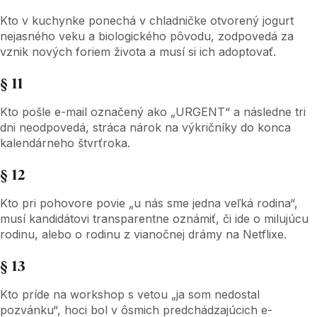
Kto v kuchynke ponechá v chladničke otvorený jogurt
nejasného veku a biologického pôvodu, zodpovedá za
vznik nových foriem života a musí si ich adoptovať.
§ 11
Kto pošle e-mail označený ako „URGENT“ a následne tri
dni neodpovedá, stráca nárok na výkričníky do konca
kalendárneho štvrťroka.
§ 12
Kto pri pohovore povie „u nás sme jedna veľká rodina“,
musí kandidátovi transparentne oznámiť, či ide o milujúcu
rodinu, alebo o rodinu z vianočnej drámy na Netflixe.
§ 13
Kto príde na workshop s vetou „ja som nedostal
pozvánku“, hoci bol v ôsmich predchádzajúcich e-