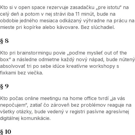
Kto si v open space rezervuje zasadačku „pre istotu“ na
celý deň a potom v nej strávi iba 11 minút, bude na
obdobie jedného mesiaca odkázaný výhradne na prácu na
mieste pri kopírke alebo kávovare. Bez slúchadiel.
§ 8
Kto pri brainstormingu povie „poďme myslieť out of the
box“ a následne odmietne každý nový nápad, bude nútený
absolvovať tri po sebe idúce kreatívne workshopy s
fixkami bez viečka.
§ 9
Kto počas online meetingu na home office tvrdí „ja vás
nepočujem“, zatiaľ čo zároveň bez problémov reaguje na
všetky otázky, bude vedený v registri pasívne agresívnej
digitálnej komunikácie.
§ 10