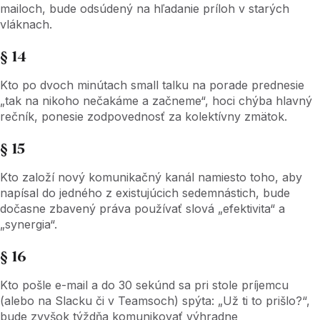
mailoch, bude odsúdený na hľadanie príloh v starých
vláknach.
§ 14
Kto po dvoch minútach small talku na porade prednesie
„tak na nikoho nečakáme a začneme“, hoci chýba hlavný
rečník, ponesie zodpovednosť za kolektívny zmätok.
§ 15
Kto založí nový komunikačný kanál namiesto toho, aby
napísal do jedného z existujúcich sedemnástich, bude
dočasne zbavený práva používať slová „efektivita“ a
„synergia“.
§ 16
Kto pošle e-mail a do 30 sekúnd sa pri stole príjemcu
(alebo na Slacku či v Teamsoch) spýta: „Už ti to prišlo?“,
bude zvyšok týždňa komunikovať výhradne