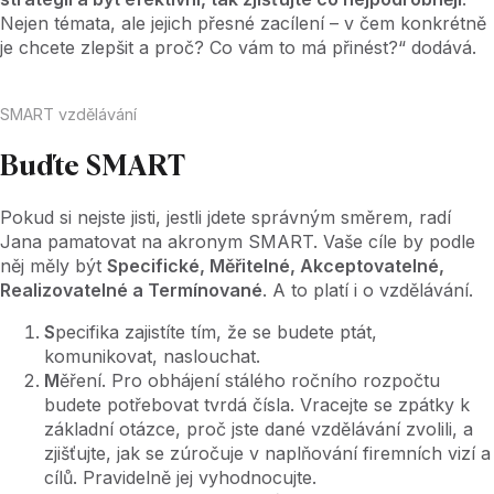
Nejen témata, ale jejich přesné zacílení – v čem konkrétně
je chcete zlepšit a proč? Co vám to má přinést?“ dodává.
SMART vzdělávání
Buďte SMART
Pokud si nejste jisti, jestli jdete správným směrem, radí
Jana pamatovat na akronym SMART. Vaše cíle by podle
něj měly být
Specifické, Měřitelné, Akceptovatelné,
Realizovatelné a Termínované
. A to platí i o vzdělávání.
S
pecifika zajistíte tím, že se budete ptát,
komunikovat, naslouchat.
M
ěření. Pro obhájení stálého ročního rozpočtu
budete potřebovat tvrdá čísla. Vracejte se zpátky k
základní otázce, proč jste dané vzdělávání zvolili, a
zjišťujte, jak se zúročuje v naplňování firemních vizí a
cílů. Pravidelně jej vyhodnocujte.