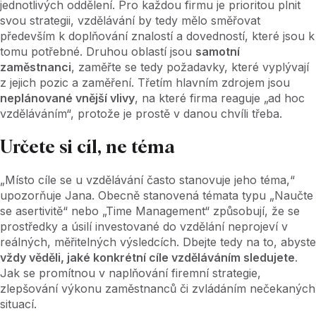
jednotlivých oddělení. Pro každou firmu je prioritou plnit
svou strategii, vzdělávání by tedy mělo směřovat
především k doplňování znalostí a dovedností, které jsou k
tomu potřebné. Druhou oblastí jsou
samotní
zaměstnanci
, zaměřte se tedy požadavky, které vyplývají
z jejich pozic a zaměření. Třetím hlavním zdrojem jsou
neplánované vnější vlivy
, na které firma reaguje „ad hoc
vzděláváním“, protože je prostě v danou chvíli třeba.
Určete si cíl, ne téma
„Místo cíle se u vzdělávání často stanovuje jeho téma,“
upozorňuje Jana. Obecně stanovená témata typu „Naučte
se asertivitě“ nebo „Time Management“ způsobují, že se
prostředky a úsilí investované do vzdělání neprojeví v
reálných, měřitelných výsledcích. Dbejte tedy na to, abyste
vždy věděli, jaké konkrétní cíle vzděláváním sledujete
.
Jak se promítnou v naplňování firemní strategie,
zlepšování výkonu zaměstnanců či zvládáním nečekaných
situací.