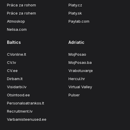
Práca za rohom
Platy.cz
Práce za rohem
Platy.sk
Atmoskop
Paylab.com
Nelisa.com
Baltics
Adriatic
CVonline.lt
MojPosao
CV.lv
MojPosao.ba
CV.ee
Vrabotuvanje
Dirbam.lt
Hercul.hr
Visidarbi.lv
Virtual Valley
Otsintood.ee
Pulser
Personaloatrankos.lt
Recruitment.lv
Varbamisteenused.ee