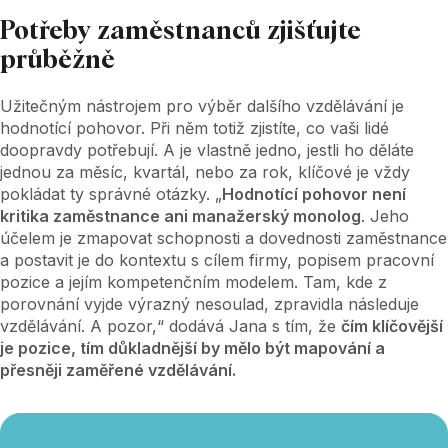
Potřeby zaměstnanců zjišťujte
průběžně
Užitečným nástrojem pro výběr dalšího vzdělávání je
hodnotící pohovor. Při něm totiž zjistíte, co vaši lidé
doopravdy potřebují. A je vlastně jedno, jestli ho děláte
jednou za měsíc, kvartál, nebo za rok, klíčové je vždy
pokládat ty správné otázky. „
Hodnotící pohovor není
kritika zaměstnance ani manažerský monolog
. Jeho
účelem je zmapovat schopnosti a dovednosti zaměstnance
a postavit je do kontextu s cílem firmy, popisem pracovní
pozice a jejím kompetenčním modelem. Tam, kde z
porovnání vyjde výrazný nesoulad, zpravidla následuje
vzdělávání. A pozor,“ dodává Jana s tím, že
čím klíčovější
je pozice, tím důkladnější by mělo být mapování a
přesněji zaměřené vzdělávání.