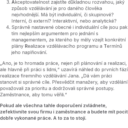
A
kceptovatelnost zajistíte důkladnou rozvahou, jaký
způsob vzdělávání je pro daného člověka
nejvhodnější. Má být individuální, či skupinové?
Interní, či externí? Interaktivní, nebo analytické?
Správně nastavené obecné i individuální cíle jsou pak
tím nejlepším argumentem pro jednání s
managementem, ze kterého by měly vzejít konkrétní
plány
R
ealizace vzdělávacího programu a
T
ermínů
jeho naplňování.
„Ano, je to hromada práce, nejen při plánování a realizaci,
ale hlavně při práci s lidmi,“ uzavírá náhled do prvních fází
realizace firemního vzdělávání Jana. „Dá vám práci
stanovit si správné cíle. Přesvědčit manažery, aby vzdělání
považovali za prioritu a dodržovali správné postupy.
Zaměstnance, aby tomu věřili.“
Pokud ale všechna tahle doporučení zvládnete,
zefektivníte svou firmu i zaměstnance a budete mít pocit
dobře vykonané práce. A to za to stojí.