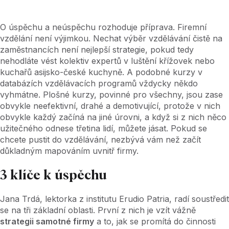
O úspěchu a neúspěchu rozhoduje příprava. Firemní
vzdělání není výjimkou. Nechat výběr vzdělávání čistě na
zaměstnancích není nejlepší strategie, pokud tedy
nehodláte vést kolektiv expertů v luštění křížovek nebo
kuchařů asijsko-české kuchyně. A podobné kurzy v
databázích vzdělávacích programů vždycky někdo
vyhmátne. Plošné kurzy, povinné pro všechny, jsou zase
obvykle neefektivní, drahé a demotivující, protože v nich
obvykle každý začíná na jiné úrovni, a když si z nich něco
užitečného odnese třetina lidí, můžete jásat. Pokud se
chcete pustit do vzdělávání, nezbývá vám než začít
důkladným mapováním uvnitř firmy.
3 klíče k úspěchu
Jana Trdá, lektorka z institutu Erudio Patria, radí soustředit
se na tři základní oblasti. První z nich je vzít vážně
strategii samotné firmy
a to, jak se promítá do činnosti