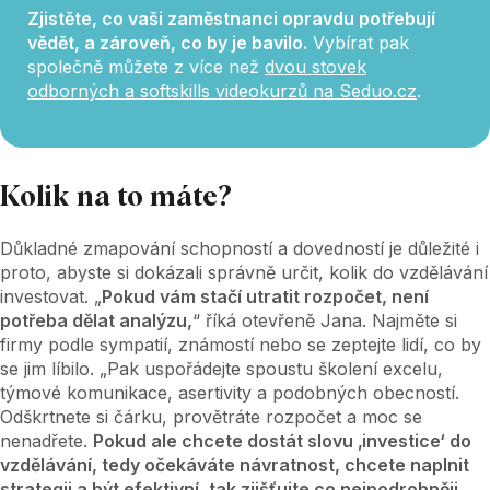
Zjistěte, co vaši zaměstnanci opravdu potřebují
vědět, a zároveň, co by je bavilo.
Vybírat pak
společně můžete z více než
dvou stovek
odborných a softskills videokurzů na Seduo.cz
.
Kolik na to máte?
Důkladné zmapování schopností a dovedností je důležité i
proto, abyste si dokázali správně určit, kolik do vzdělávání
investovat. „
Pokud vám stačí utratit rozpočet, není
potřeba dělat analýzu,
“ říká otevřeně Jana. Najměte si
firmy podle sympatií, známostí nebo se zeptejte lidí, co by
se jim líbilo. „Pak uspořádejte spoustu školení excelu,
týmové komunikace, asertivity a podobných obecností.
Odškrtnete si čárku, provětráte rozpočet a moc se
nenadřete.
Pokud ale chcete dostát slovu ‚investice‘ do
vzdělávání, tedy očekáváte návratnost, chcete naplnit
strategii a být efektivní, tak zjišťujte co nejpodrobněji
.