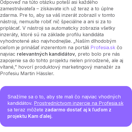
Odpoveď na túto otázku poteší asi každého
zamestnávateľa – získavate ich už teraz a to úplne
zdarma. Pre to, aby sa váš inzerát zobrazil v tomto
nástroji, nemusíte robiť nič špeciálne a ani si za to
priplácať. V nástroji sa automaticky zobrazia všetky
inzeráty, ktoré sú na základe profilu kandidáta
vyhodnotené ako najvhodnejšie. „Naším dlhodobým
cieľom je prinášať inzerentom na portáli
Profesia.sk
čo
najviac
relevantných kandidátov
, preto bolo pre nás
zapojenie sa do tohto projektu nielen prirodzené, ale aj
vítané,” hovorí produktový marketingový manažér za
Profesiu Martin Hässler.
Snažíme sa o to, aby ste mali čo najviac vhodných
kandidátov.
Prostredníctvom inzercie na Profesia.sk
sa teraz môžete
zadarmo dostať aj k ľuďom z
projektu Kam ďalej
.