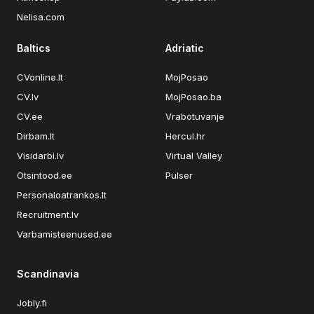
Nelisa.com
Baltics
Adriatic
CVonline.lt
MojPosao
CV.lv
MojPosao.ba
CV.ee
Vrabotuvanje
Dirbam.lt
Hercul.hr
Visidarbi.lv
Virtual Valley
Otsintood.ee
Pulser
Personaloatrankos.lt
Recruitment.lv
Varbamisteenused.ee
Scandinavia
Jobly.fi