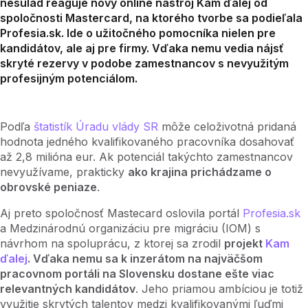
nesúlad reaguje nový online nástroj Kam ďalej od
spoločnosti Mastercard, na ktorého tvorbe sa podieľala
Profesia.sk. Ide o užitočného pomocníka nielen pre
kandidátov, ale aj pre firmy. Vďaka nemu vedia nájsť
skryté rezervy v podobe zamestnancov s nevyužitým
profesijným potenciálom.
Podľa
štatistík Úradu vlády SR
môže celoživotná pridaná
hodnota jedného kvalifikovaného pracovníka dosahovať
až 2,8 milióna eur. Ak potenciál takýchto zamestnancov
nevyužívame, prakticky
ako krajina prichádzame o
obrovské peniaze
.
Aj preto spoločnosť Mastecard oslovila portál
Profesia.sk
a Medzinárodnú organizáciu pre migráciu (IOM) s
návrhom na spoluprácu, z ktorej sa zrodil
projekt
Kam
ďalej
. Vďaka nemu sa k inzerátom na najväčšom
pracovnom portáli na Slovensku dostane ešte viac
relevantných kandidátov
. Jeho priamou ambíciou je totiž
využitie skrytých talentov medzi kvalifikovanými ľuďmi