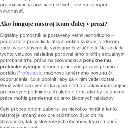
pracujúcimi na pozíciách nižších, než sú schopní
vykonávať.
Ako funguje nástroj Kam ďalej v praxi?
Digitálny pomocník je postavený veľmi jednoducho –
používateľa prevedie krátkym online kvízom, v ktorom
zadá svoje skúsenosti, vzdelanie či zručnosti. Na základe
týchto vstupov následne porovná jeho profil s aktuálnymi
potrebami trhu práce na Slovensku a
ponúkne mu
praktické výstupy
: vhodné pracovné pozície priamo z
portálu
Profesia.sk
, možnosti kariérneho posunu či
odporúčania, čo si doplniť, aby sa k nim vedel dostať.
Používateľ zároveň získa aj prehľad o očakávanom príjme,
pracovných podmienkach alebo o tom, ako by sa zmena
práce mohla premietnuť do jeho životných nákladov.
Celý proces pritom zaberie len niekoľko minút a tento
nástroj je určený ako pre cudzincov žijúcich na
Slovensku, tak aj slovenských občanov, ktorí sa chcú
kariérne posunúť.