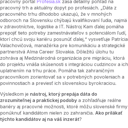
pracovný portál
Profesia.sk
zasa detailný pohľad na
pracovný trh a aktuálny dopyt po profesiách. „Dáta z
pracovného trhu dlhodobo ukazujú, že v mnohých
odboroch na Slovensku chýbajú kvalifikovaní ľudia, najmä
v zdravotníctve, logistike a IT. Nástroj Kam ďalej pomáha
prepojiť tieto potreby zamestnávateľov s potenciálom ľudí,
ktorí chcú svoju kariéru posunúť ďalej,“ vysvetľuje Patrícia
Valachovičová, manažérka pre komunikáciu a strategické
partnerstvá Alma Career Slovakia. Dôležitú úlohu tu
zohráva aj Medzinárodná organizácia pre migráciu, ktorá
do projektu vnáša skúsenosti s integráciou cudzincov a ich
uplatnením na trhu práce. Pomáha tak zahraničným
pracovníkom zorientovať sa v potrebných povoleniach a
povinnostiach a previesť ich slovenskou byrokraciou.
Výsledkom je
nástroj, ktorý prepája dáta do
zrozumiteľnej a praktickej podoby
a zohľadňuje reálne
bariéry aj pracovné možnosti, ktoré môžu slovenské firmy
ponúknuť kandidátom nielen zo zahraničia.
Ako prilákať
týchto kandidátov aj na váš inzerát
?