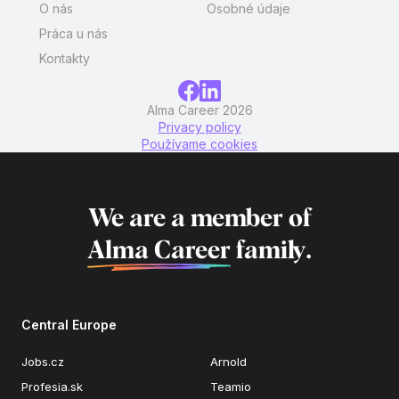
O nás
Osobné údaje
Práca u nás
Kontakty
Alma Career 2026
Privacy policy
Používame cookies
We are a member of
Alma Career
family.
Central Europe
Jobs.cz
Arnold
Profesia.sk
Teamio