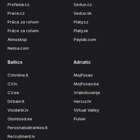
Profesia.cz
Seduo.cz
Prace.cz
Seduo.sk
Práca za rohom
Platy.cz
Práce za rohem
Platy.sk
Atmoskop
Paylab.com
Nelisa.com
Baltics
Adriatic
CVonline.lt
MojPosao
CV.lv
MojPosao.ba
CV.ee
Vrabotuvanje
Dirbam.lt
Hercul.hr
Visidarbi.lv
Virtual Valley
Otsintood.ee
Pulser
Personaloatrankos.lt
Recruitment.lv