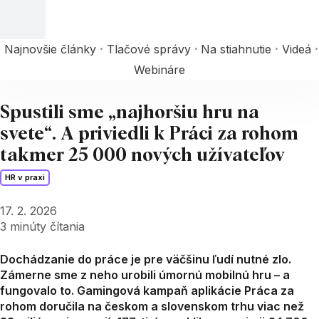
Najnovšie články
Tlačové správy
Na stiahnutie
Videá
Webináre
Spustili sme „najhoršiu hru na
svete“. A priviedli k Práci za rohom
takmer 25 000 nových užívateľov
HR v praxi
17. 2. 2026
3
minúty čítania
Dochádzanie do práce je pre väčšinu ľudí nutné zlo.
Zámerne sme z neho urobili úmornú mobilnú hru – a
fungovalo to. Gamingová kampaň aplikácie Práca za
rohom doručila na českom a slovenskom trhu viac než