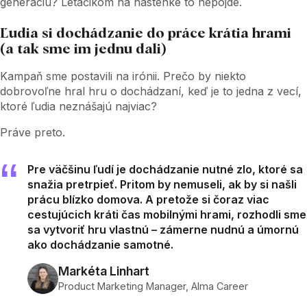
generáciu? Letáčikom na nástenke to nepôjde.
Ľudia si dochádzanie do práce krátia hrami
(a tak sme im jednu dali)
Kampaň sme postavili na irónii. Prečo by niekto
dobrovoľne hral hru o dochádzaní, keď je to jedna z vecí,
ktoré ľudia neznášajú najviac?
Práve preto.
Pre väčšinu ľudí je dochádzanie nutné zlo, ktoré sa
snažia pretrpieť. Pritom by nemuseli, ak by si našli
prácu blízko domova. A pretože si čoraz viac
cestujúcich kráti čas mobilnými hrami, rozhodli sme
sa vytvoriť hru vlastnú – zámerne nudnú a úmornú
ako dochádzanie samotné.
Markéta Linhart
Product Marketing Manager, Alma Career