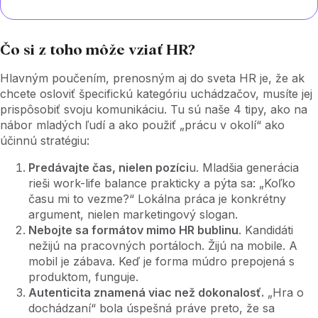
Čo si z toho môže vziať HR?
Hlavným poučením, prenosným aj do sveta HR je, že ak
chcete osloviť špecifickú kategóriu uchádzačov, musíte jej
prispôsobiť svoju komunikáciu. Tu sú naše 4 tipy, ako na
nábor mladých ľudí a ako použiť „prácu v okolí“ ako
účinnú stratégiu:
Predávajte čas, nielen pozíci
u. Mladšia generácia
rieši work-life balance prakticky a pýta sa: „Koľko
času mi to vezme?“ Lokálna práca je konkrétny
argument, nielen marketingový slogan.
Nebojte sa formátov mimo HR bublinu
. Kandidáti
nežijú na pracovných portáloch. Žijú na mobile. A
mobil je zábava. Keď je forma múdro prepojená s
produktom, funguje.
Autenticita znamená viac než dokonalosť.
„Hra o
dochádzaní“ bola úspešná práve preto, že sa