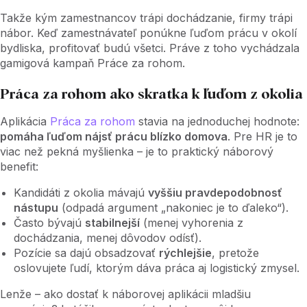
Takže kým zamestnancov trápi dochádzanie, firmy trápi
nábor. Keď zamestnávateľ ponúkne ľuďom prácu v okolí
bydliska, profitovať budú všetci. Práve z toho vychádzala
gamigová kampaň Práce za rohom.
Práca za rohom ako skratka k ľuďom z okolia
Aplikácia
Práca za rohom
stavia na jednoduchej hodnote:
pomáha ľuďom nájsť prácu blízko domova
. Pre HR je to
viac než pekná myšlienka – je to praktický náborový
benefit:
Kandidáti z okolia mávajú
vyššiu pravdepodobnosť
nástupu
(odpadá argument „nakoniec je to ďaleko“).
Často bývajú
stabilnejší
(menej vyhorenia z
dochádzania, menej dôvodov odísť).
Pozície sa dajú obsadzovať
rýchlejšie
, pretože
oslovujete ľudí, ktorým dáva práca aj logistický zmysel.
Lenže – ako dostať k náborovej aplikácii mladšiu