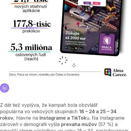
Z dát tiež vyplýva, že kampaň bola obzvlášť
populárna vo vekových skupinách
18 – 24 a 25 – 34
rokov
, hlavne na
Instagrame a TikTok
u. Na Instagrame
zároveň v demografii vyšla
prevaha mužov
(57 %) a
najvyšší objem výsledkov vo veku 25 – 34, nasledovanom