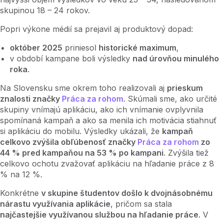
skupinou 18 – 24 rokov.
Popri výkone médií sa prejavil aj produktový dopad:
október 2025
priniesol
historické maximum
,
v období kampane boli výsledky
nad úrovňou minulého
roka
.
Na Slovensku sme okrem toho realizovali aj
prieskum
znalosti značky
Práca za rohom
. Skúmali sme, ako určité
skupiny vnímajú aplikáciu, ako ich vnímanie ovplyvnila
spomínaná kampaň a ako sa menila ich motivácia stiahnuť
si aplikáciu do mobilu. Výsledky ukázali, že
kampaň
celkovo zvýšila obľúbenosť značky
Práca za rohom
zo
44 % pred kampaňou na 53 % po kampani
. Zvýšila tiež
celkovo ochotu zvažovať aplikáciu na hľadanie práce z 8
% na 12 %.
Konkrétne
v skupine študentov došlo k dvojnásobnému
nárastu využívania aplikácie
, pričom sa stala
najčastejšie využívanou službou na hľadanie práce
. V