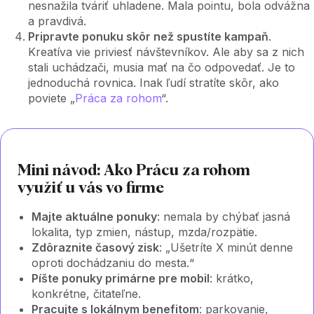
nesnažila tváriť uhladene. Mala pointu, bola odvážna
a pravdivá.
Pripravte ponuku skôr než spustíte kampaň
.
Kreatíva vie priviesť návštevníkov. Ale aby sa z nich
stali uchádzači, musia mať na čo odpovedať. Je to
jednoduchá rovnica. Inak ľudí stratíte skôr, ako
poviete „
Práca za rohom
“.
Mini návod: Ako Prácu za rohom
využiť u vás vo firme
Majte aktuálne ponuky
: nemala by chýbať jasná
lokalita, typ zmien, nástup, mzda/rozpätie.
Zdôraznite časový zisk
: „Ušetríte X minút denne
oproti dochádzaniu do mesta.“
Píšte ponuky primárne pre mobil
: krátko,
konkrétne, čitateľne.
Pracujte s lokálnym benefitom
: parkovanie,