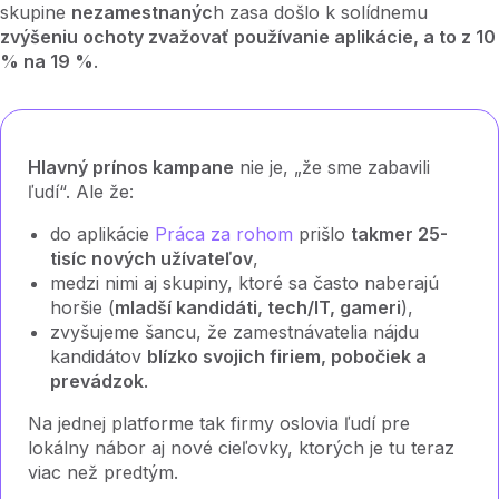
skupine
nezamestnanýc
h zasa došlo k solídnemu
zvýšeniu ochoty zvažovať používanie aplikácie, a to z 10
% na 19 %
.
Hlavný prínos kampane
nie je, „že sme zabavili
ľudí“. Ale že:
do aplikácie
Práca za rohom
prišlo
takmer 25-
tisíc nových užívateľov
,
medzi nimi aj skupiny, ktoré sa často naberajú
horšie (
mladší kandidáti, tech/IT, gameri
),
zvyšujeme šancu, že zamestnávatelia nájdu
kandidátov
blízko svojich firiem, pobočiek a
prevádzok
.
Na jednej platforme tak firmy oslovia ľudí pre
lokálny nábor aj nové cieľovky, ktorých je tu teraz
viac než predtým.