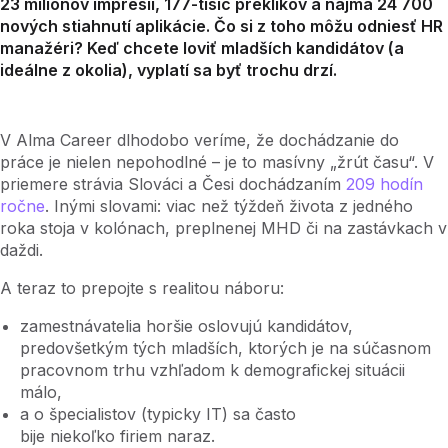
23 miliónov impresií, 177-tisíc preklikov a najmä 24 700
nových stiahnutí aplikácie. Čo si z toho môžu odniesť HR
manažéri? Keď chcete loviť mladších kandidátov (a
ideálne z okolia), vyplatí sa byť trochu drzí.
V Alma Career dlhodobo veríme, že dochádzanie do
práce je nielen nepohodlné – je to masívny „žrút času“. V
priemere strávia Slováci a Česi dochádzaním
209 hodín
ročne
. Inými slovami: viac než týždeň života z jedného
roka stoja v kolónach, preplnenej MHD či na zastávkach v
daždi.
A teraz to prepojte s realitou náboru:
zamestnávatelia horšie oslovujú kandidátov,
predovšetkým tých mladších, ktorých je na súčasnom
pracovnom trhu vzhľadom k demografickej situácii
málo,
a o špecialistov (typicky IT) sa často
bije niekoľko firiem naraz.