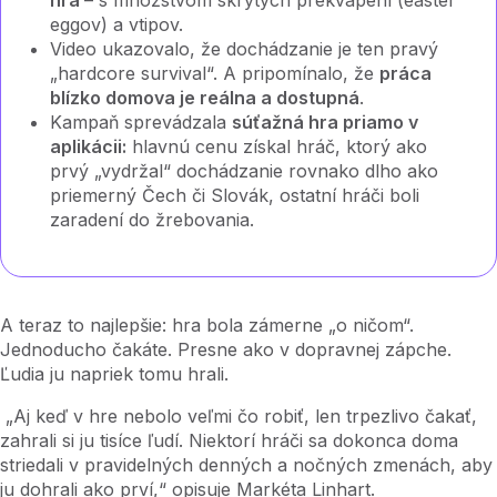
eggov) a vtipov.
Video ukazovalo, že dochádzanie je ten pravý
„hardcore survival“. A pripomínalo, že
práca
blízko domova je reálna a dostupná
.
Kampaň sprevádzala
súťažná hra priamo v
aplikácii:
hlavnú cenu získal hráč, ktorý ako
prvý „vydržal“ dochádzanie rovnako dlho ako
priemerný Čech či Slovák, ostatní hráči boli
zaradení do žrebovania.
A teraz to najlepšie: hra bola zámerne „o ničom“.
Jednoducho čakáte. Presne ako v dopravnej zápche.
Ľudia ju napriek tomu hrali.
„Aj keď v hre nebolo veľmi čo robiť, len trpezlivo čakať,
zahrali si ju tisíce ľudí. Niektorí hráči sa dokonca doma
striedali v pravidelných denných a nočných zmenách, aby
ju dohrali ako prví,“ opisuje Markéta Linhart.