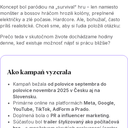
Koncept bol paródiou na „survival“ hru – len namiesto
monštier a bossov hráčom hrozili kolóny, preplnené
električky a zlé počasie. Hardcore. Ale, bohužiaľ, často
príliš realistické. Chceli sme, aby si ľudia položili otázku:
Prečo teda v skutočnom živote dochádzame hodiny
denne, keď existuje možnosť nájsť si prácu bližšie?
Ako kampaň vyzerala
Kampaň bežala
od polovice septembra do
polovice novembra 2025 v Česku aj na
Slovensku
.
Primárne online na platformách
Meta, Google,
YouTube, TikTok, AdForm a Prado
.
Doplnená bola o
PR a influencer marketing
.
Súčasťou bol
trailer štylizovaný ako počítačová
hra
– s množstvom skrytých prekvapení (easter