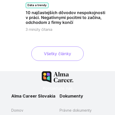
Dáta a trendy
10 najčastejších dôvodov nespokojnosti
v práci. Negatívnymi pocitmi to začína,
odchodom z firmy končí
3
minúty čítania
Všetky články
Kontaktujte nás
Alma Career Slovakia
Dokumenty
Domov
Právne dokumenty