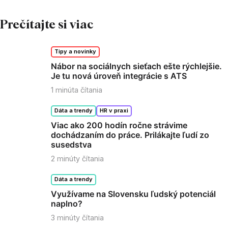
Prečítajte si viac
Tipy a novinky
Nábor na sociálnych sieťach ešte rýchlejšie.
Je tu nová úroveň integrácie s ATS
1
minúta čítania
Dáta a trendy
HR v praxi
Viac ako 200 hodín ročne strávime
dochádzaním do práce. Prilákajte ľudí zo
susedstva
2
minúty čítania
Dáta a trendy
Využívame na Slovensku ľudský potenciál
naplno?
3
minúty čítania