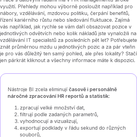
využití. Přehledy mohou výborně posloužit například pro
nábory, vzdělávání, mzdovou politiku, čerpání benefitů,
řízení kariérního růstu nebo sledování fluktuace. Zajímá
vás například, jak rychle se vám daří obsazovat pozice v
jednotlivých odvětvích nebo kolik nákladů jste vynaložili na
vzdělávání IT specialistů za posledních pět let? Potřebujete
znát průměrnou mzdu u jednotlivých pozic a za pár vteřin
je pro vás důležitý ten samý pohled, ale přes lokality? Stačí
jen párkrát kliknout a všechny informace máte k dispozici.
Nástroje BI zcela eliminují
časově i personálně
náročné zpracování HR reportů a statistik
:
zpracují velké množství dat,
filtrují podle zadaných parametrů,
vyhodnocují a vizualizují,
exportují podklady v řádu sekund do různých
souborů,