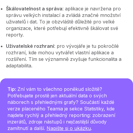
Škálovatelnost a správa
: aplikace je navržena pro
správu velkých instalací a zvládá značné množství
uživatelů i dat. To je obzvláště důležité pro velké
organizace, které potřebují efektivně škálovat své
reporty.
Uživatelské rozhraní
: pro vývojáře je tu pokročilé
rozhraní, kde mohou vytvářet vlastní aplikace a
rozšíření. Tím se významně zvyšuje funkcionalita a
adaptabilita.
Tip:
Zní vám to všechno poněkud složitě?
Potřebujete prostě jen aktuální data o svých
náborech s přehlednými grafy? Součástí každé
verze placeného Teamia je sekce Statistiky, kde
najdete rychlý a přehledný reporting: zobrazení
inzerátů, zdroje nástupů i nejčastější důvody
zamítnutí a další.
Napište si o ukázku
.