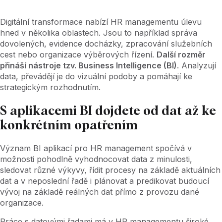
Digitální transformace nabízí HR managementu úlevu
hned v několika oblastech. Jsou to například správa
dovolených, evidence docházky, zpracování služebních
cest nebo organizace výběrových řízení.
Další rozměr
přináší nástroje tzv. Business Intelligence (BI)
. Analyzují
data, převádějí je do vizuální podoby a pomáhají ke
strategickým rozhodnutím.
S aplikacemi BI dojdete od dat až ke
konkrétním opatřením
Význam BI aplikací pro HR management spočívá v
možnosti pohodlně vyhodnocovat data z minulosti,
sledovat různé výkyvy, řídit procesy na základě aktuálních
dat a v neposlední řadě i plánovat a predikovat budoucí
vývoj na základě reálných dat přímo z provozu dané
organizace.
Práce s datovými řadami má v HR managementu široké