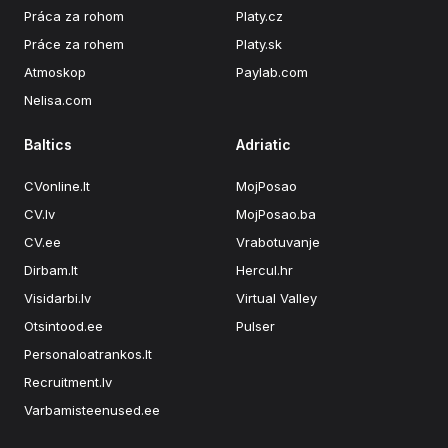
Práca za rohom
Platy.cz
Práce za rohem
Platy.sk
Atmoskop
Paylab.com
Nelisa.com
Baltics
Adriatic
CVonline.lt
MojPosao
CV.lv
MojPosao.ba
CV.ee
Vrabotuvanje
Dirbam.lt
Hercul.hr
Visidarbi.lv
Virtual Valley
Otsintood.ee
Pulser
Personaloatrankos.lt
Recruitment.lv
Varbamisteenused.ee